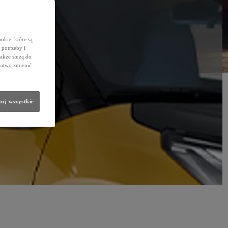
okie, które są
potrzeby i
także służą do
łatwo zmienić
uj wszystkie