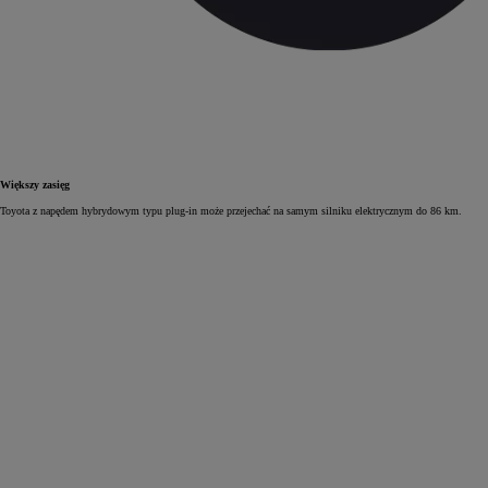
Większy zasięg
Toyota z napędem hybrydowym typu plug‑in może przejechać na samym silniku elektrycznym do 86 km.