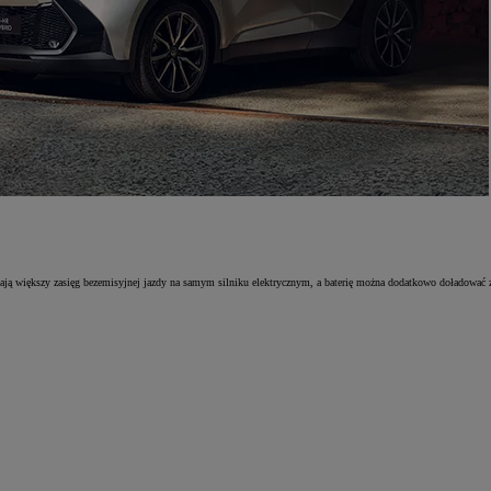
ą większy zasięg bezemisyjnej jazdy na samym silniku elektrycznym, a baterię można dodatkowo doładować z g