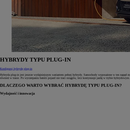
HYBRYDY TYPU PLUG‑IN
Konfiguruj hybrydę plug-in
Hybryda plug‑in jest jeszcze wydajniejszym wariantem pełnej hybrydy. Samochody wyposażone w ten napęd maj
również w trasie. Po wyczerpaniu baterii pojazd nie traci osiągów, lecz kontynuuje jazdę w trybie hybrydowym.
DLACZEGO WARTO WYBRAĆ HYBRYDĘ TYPU PLUG‑IN?
Wydajność i innowacja