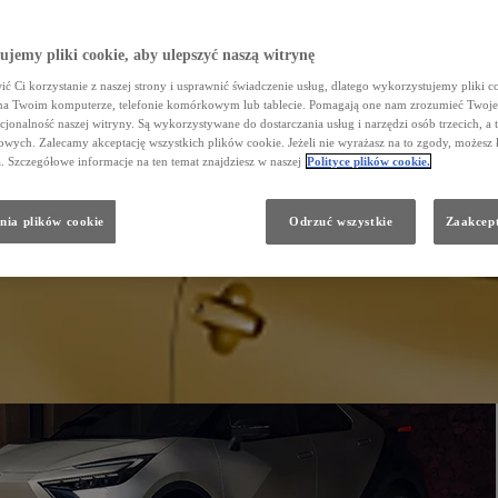
jemy pliki cookie, aby ulepszyć naszą witrynę
ć Ci korzystanie z naszej strony i usprawnić świadczenie usług, dlatego wykorzystujemy pliki co
na Twoim komputerze, telefonie komórkowym lub tablecie. Pomagają one nam zrozumieć Twoje 
cjonalność naszej witryny. Są wykorzystywane do dostarczania usług i narzędzi osób trzecich, a 
wych. Zalecamy akceptację wszystkich plików cookie. Jeżeli nie wyrażasz na to zgody, możesz 
a. Szczegółowe informacje na ten temat znajdziesz w naszej
Polityce plików cookie.
nia plików cookie
Odrzuć wszystkie
Zaakcept