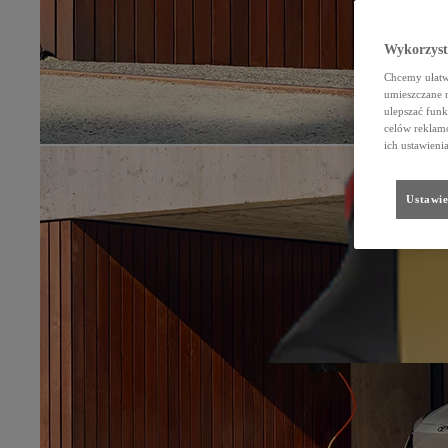
Wykorzystu
Chcemy ułatwi
umieszczane 
ulepszać funk
celów reklamo
ich ustawieni
Ustawie