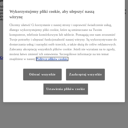
jakości.
Właśnie taką troskę – zarówno o każdy samochód zjeżdżający z taśmy produkcyjnej, jak i o spokój oraz
zadowolenie jego właściciela – wyraża 3-letnia gwarancja fabryczna. Daje ona pewność, że jazda Toyotą będzie
Wykorzystujemy pliki cookie, aby ulepszyć naszą
prawdziwą przyjemnością. Dodatkowe gwarancje Toyoty pozwalają wydłużyć okres ochrony poza czas trwania
gwarancji producenta. Opracowane zostały z myślą o właścicielach pragnących dłużej cieszyć się spokojną
witrynę
eksploatacją samochodu i podwyższyć jego wartość na rynku wtórnym.
Chcemy ułatwić Ci korzystanie z naszej strony i usprawnić świadczenie usług,
dlatego wykorzystujemy pliki cookie, które są umieszczane na Twoim
komputerze, telefonie komórkowym lub tablecie. Pomagają one nam zrozumieć
Twoje potrzeby i ulepszać funkcjonalność naszej witryny. Są wykorzystywane do
dostarczania usług i narzędzi osób trzecich, a także służą do celów reklamowych.
Zalecamy akceptację wszystkich plików cookie. Jeżeli nie wyrażasz na to zgody,
możesz łatwo zmienić ich ustawienia. Szczegółowe informacje na ten temat
Gwarancja podstawowa
znajdziesz w naszej
Polityce plików cookie.
Odrzuć wszystkie
Zaakceptuj wszystkie
Ustawienia plików cookie