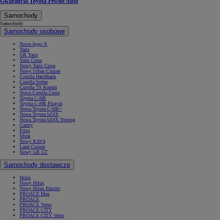
Gwarancja Toyota Pewne Auto
Samochody
Samochody
Samochody osobowe
Nowe Aygo X
Yaris
GR Yaris
Yaris Cross
Nowy Yaris Cross
Nowy Urban Cruiser
Corolla Hatchback
Corolla Sedan
Corolla TS Kombi
Nowa Corolla Cross
Toyota C-HR
Toyota C-HR Plug-in
Nowa Toyota C-HR+
Nowa Toyota bZ4X
Nowa Toyota bZ4X Touring
Camry
Prius
Mirai
Nowy RAV4
Land Cruiser
Nowy GR GT
Samochody dostawcze
Hilux
Nowy Hilux
Nowy Hilux Electric
PROACE Max
PROACE
PROACE Verso
PROACE CITY
PROACE CITY Verso