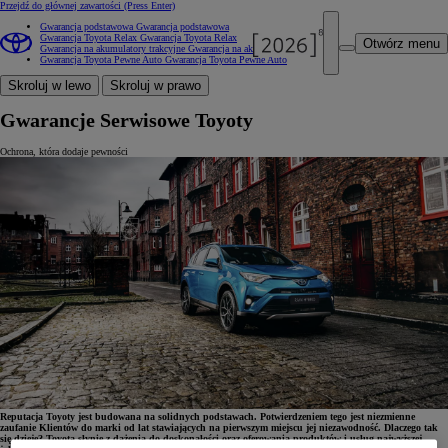
Przejdź do głównej zawartości
(Press Enter)
Gwarancja podstawowa
Gwarancja podstawowa
Gwarancja Toyota Relax
Gwarancja Toyota Relax
Otwórz menu
Gwarancja na akumulatory trakcyjne
Gwarancja na akumulatory trakcyjne
Gwarancja Toyota Pewne Auto
Gwarancja Toyota Pewne Auto
Skroluj w lewo
Skroluj w prawo
Gwarancje Serwisowe Toyoty
Ochrona, która dodaje pewności
Reputacja Toyoty jest budowana na solidnych podstawach. Potwierdzeniem tego jest niezmienne
zaufanie Klientów do marki od lat stawiających na pierwszym miejscu jej niezawodność. Dlaczego tak
się dzieje? Toyota słynie z dążenia do doskonałości oraz oferowania produktów i usług najwyższej