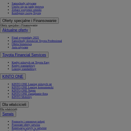
Samochody używane
Umów się na jazdę testową
Zobacz wszystkie cenniki
Konfiguruj swoją Toyotę
Oferty specjalne i Finansowanie
Oferty specjalne i Finansowanie
Aktualne oferty
Finał wyprzedaży 2025
Samochody dostawcze Toyota Professional
Oferta biznesowa
Auta używane
Toyota Financial Services
Kredyt niższych rat Toyota Easy
Kredyt standardowy
Leasing standardowy
KINTO ONE
KINTO ONE Leasing niższych rat
KINTO ONE Leasing konsumencki
KINTO ONE Najem
KINTO ONE Zarządzanie flotą
KINTO Mobility
Dla właścicieli
Dla właścicieli
Serwis
Promocje i sezonowe usługi
Pozostałe oferty serwisu
Rezerwacja wizyty w serwisie