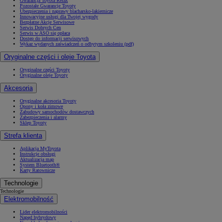
Gwarancja Toyota Relax
Pozostałe Gwarancje Toyoty
Ubezpieczenia i naprawy blacharsko-lakiernicze
Innowacyjne usługi dla Twojej wygody
Bezpłatne Akcje Serwisowe
Serwis Dobrych Cen
Serwis w ASO się opłaca
Dostęp do informacji serwisowych
Wykaz wydanych zaświadczeń o odbytym szkoleniu (pdf)
Oryginalne części i oleje Toyota
Oryginalne części Toyoty
Oryginalne oleje Toyoty
Akcesoria
Oryginalne akcesoria Toyoty
Opony i koła zimowe
Zabudowy samochodów dostawczych
Zabezpieczenia i alarmy
Sklep Toyoty
Strefa klienta
Aplikacja MyToyota
Instrukcje obsługi
Aktualizacja map
System Bluetooth®
Karty Ratownicze
Technologie
Technologie
Elektromobilność
Lider elektromobilności
Napęd hybrydowy