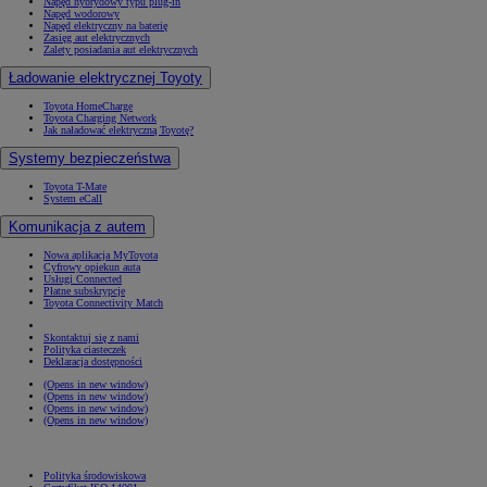
Napęd hybrydowy typu plug-in
Napęd wodorowy
Napęd elektryczny na baterię
Zasięg aut elektrycznych
Zalety posiadania aut elektrycznych
Ładowanie elektrycznej Toyoty
Toyota HomeCharge
Toyota Charging Network
Jak naładować elektryczną Toyotę?
Systemy bezpieczeństwa
Toyota T-Mate
System eCall
Komunikacja z autem
Nowa aplikacja MyToyota
Cyfrowy opiekun auta
Usługi Connected
Płatne subskrypcje
Toyota Connectivity Match
Skontaktuj się z nami
Polityka ciasteczek
Deklaracja dostępności
(Opens in new window)
(Opens in new window)
(Opens in new window)
(Opens in new window)
Polityka środowiskowa