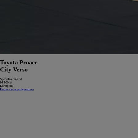
Toyota Proace
City Verso
Specjalna cena od
94 900 zł
Konfiguruj
Umów się na jazdę testową