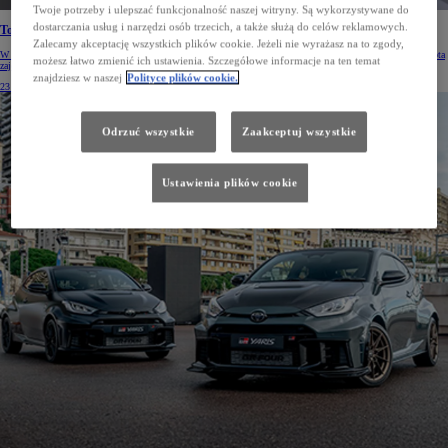
Twoje potrzeby i ulepszać funkcjonalność naszej witryny. Są wykorzystywane do
dostarczania usług i narzędzi osób trzecich, a także służą do celów reklamowych.
Toyota w czołówce najbardziej innowacyjnych firm
Zalecamy akceptację wszystkich plików cookie. Jeżeli nie wyrażasz na to zgody,
W rankingu najbardziej innowacyjnych firm w dziedzinie sztucznej inteligencji Harrity Patent Analytics Toyota
możesz łatwo zmienić ich ustawienia. Szczegółowe informacje na ten temat
zajęła 6. miejsce z liczbą 502 patentów AI.
znajdziesz w naszej
Polityce plików cookie.
23 lip 2026
Odrzuć wszystkie
Zaakceptuj wszystkie
Ustawienia plików cookie