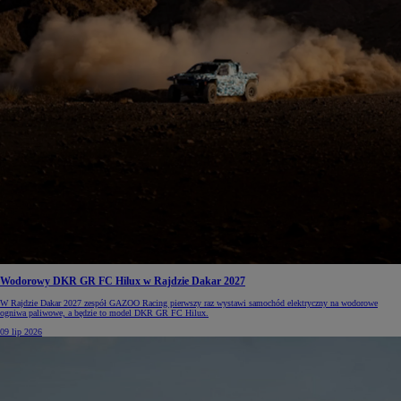
Wodorowy DKR GR FC Hilux w Rajdzie Dakar 2027
W Rajdzie Dakar 2027 zespół GAZOO Racing pierwszy raz wystawi samochód elektryczny na wodorowe
ogniwa paliwowe, a będzie to model DKR GR FC Hilux.
09 lip 2026