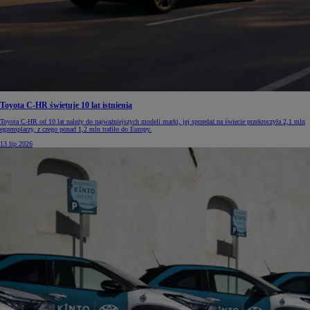
Toyota C-HR świętuje 10 lat istnienia
Toyota C-HR od 10 lat należy do najważniejszych modeli marki, jej sprzedaż na świecie przekroczyła 2,1 mln
egzemplarzy, z czego ponad 1,2 mln trafiło do Europy.
13 lip 2026