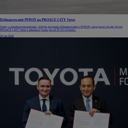
Dofinansowanie PFRON na PROACE CITY Verso
Osoby z niepełnosprawnościami, którym przyznano dofinansowanie z PFRON, mogą kupić od ręki Toyotę
PROACE CITY Verso z zabudową Gruau już od 39 513 zł brutto.
29 cze 2026