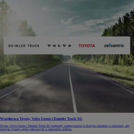
Współpraca Toyoty, Volvo Group i Daimler Truck AG
Toyota, Volvo Group i Daimler Truck AG podpisały wiążącą umowę o równych udziałach w cellcentric, aby
rozwijać systemy ogniw paliwowych w transporcie ciężkim.