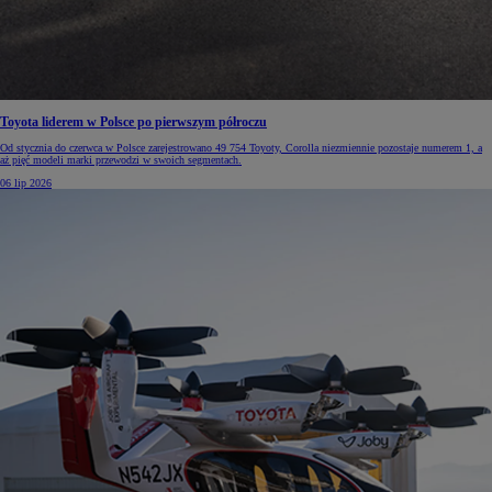
Toyota liderem w Polsce po pierwszym półroczu
Od stycznia do czerwca w Polsce zarejestrowano 49 754 Toyoty, Corolla niezmiennie pozostaje numerem 1, a
aż pięć modeli marki przewodzi w swoich segmentach.
06 lip 2026