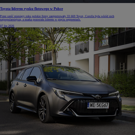
Toyota liderem rynku flotowego w Polsce
Przez sześć miesięcy roku polskie firmy zarejestrowały 33 669 Toyot, Corolla była wśród nich
najpopularniejsza, a marka pozostała liderem w pięciu segmentach.
07 lip 2026