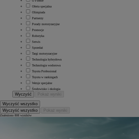
O Firmie
Oferta specjalna
Olimpiada
Partnerzy
Porady motoryzacyjne
Promocje
Robotyka
Serwis
Sprzedaż
Targi motoryzacyjne
Technologia hybrydowa
Technologia wodorowa
Toyota Professional
Toyota w rankingach
Wersje specjalne
Środowisko i ekologia
Wyczyść
Pokaż wyniki
Wyczyść wszystko
Wyczyść wszystko
Pokaż wyniki
Znaleziono 808 wyników