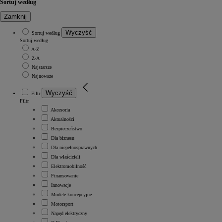
Sortuj według
Zamknij
Wyczyść
Sortuj według
Sortuj według
A-Z
Z-A
Najstarsze
Najnowsze
Wyczyść
Filtr
Filtr
Akcesoria
Aktualności
Bezpieczeństwo
Dla biznesu
Dla niepełnosprawnych
Dla właścicieli
Elektromobilność
Finansowanie
Innowacje
Modele koncepcyjne
Motorsport
Napęd elektryczny