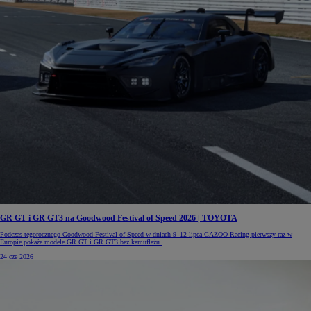
GR GT i GR GT3 na Goodwood Festival of Speed 2026 | TOYOTA
Podczas tegorocznego Goodwood Festival of Speed w dniach 9–12 lipca GAZOO Racing pierwszy raz w
Europie pokaże modele GR GT i GR GT3 bez kamuflażu.
24 cze 2026