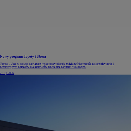
Nowy program Toyoty i Ubera
Toyota i Uber w ramach nawiązanej współpracy planują zwiększyć dostępność niskoemisyjnych i
bezemisyjnych pojazdów dla kierowców Ubera oraz partnerów flotowych.
21 lip 2026