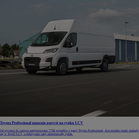
Toyota Professional umacnia pozycję na rynku LCV
Od stycznia do czerwca zarejestrowano 7708 pojazdów z gamy Toyota Professional, dwa modele marki znalazły
się w Top10 LCV, a elektryczne vany zdominowały rynek.