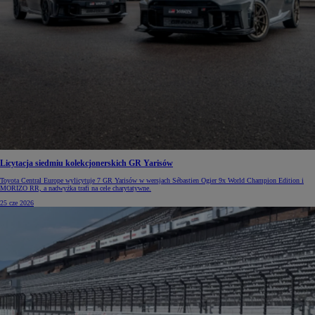
Licytacja siedmiu kolekcjonerskich GR Yarisów
Toyota Central Europe wylicytuje 7 GR Yarisów w wersjach Sébastien Ogier 9x World Champion Edition i
MORIZO RR, a nadwyżka trafi na cele charytatywne.
25 cze 2026