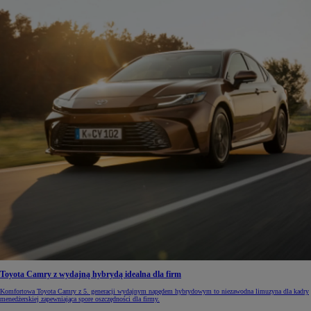
Toyota Camry z wydajną hybrydą idealna dla firm
Komfortowa Toyota Camry z 5. generacji wydajnym napędem hybrydowym to niezawodna limuzyna dla kadry
menedżerskiej zapewniająca spore oszczędności dla firmy.