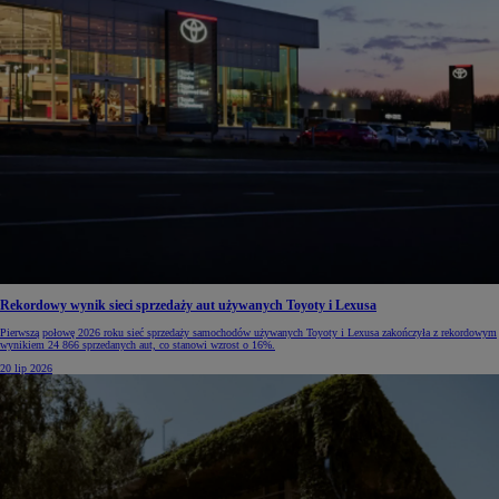
Rekordowy wynik sieci sprzedaży aut używanych Toyoty i Lexusa
Pierwszą połowę 2026 roku sieć sprzedaży samochodów używanych Toyoty i Lexusa zakończyła z rekordowym
wynikiem 24 866 sprzedanych aut, co stanowi wzrost o 16%.
20 lip 2026