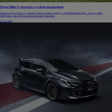
Toyota Hilux 9. generacji w wydajnymi napędami
Terenowa Toyota Hilux 9. generacji oferuje wydajne napędy, w tym Mild-hybrid 48V i wersję w pełni
elektryczną, oraz wnętrze inspirowane Land Cruiserem.
22 cze 2026