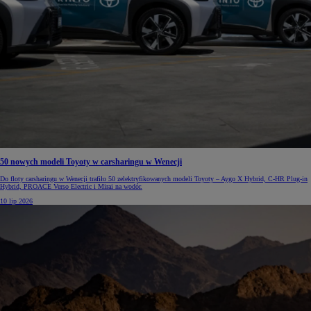
50 nowych modeli Toyoty w carsharingu w Wenecji
Do floty carsharingu w Wenecji trafiło 50 zelektryfikowanych modeli Toyoty – Aygo X Hybrid, C-HR Plug-in
Hybrid, PROACE Verso Electric i Mirai na wodór.
10 lip 2026