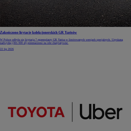
Zakończono licytację kolekcjonerskich GR Yarisów
W Polsce odbyła się licytacja 7 egzemplarzy GR Yarisa w limitowanych wersjach specjalnych. Uzyskaną
nadwyżkę (305 000 zł) przeznaczono na cele charytatywne.
22 lip 2026