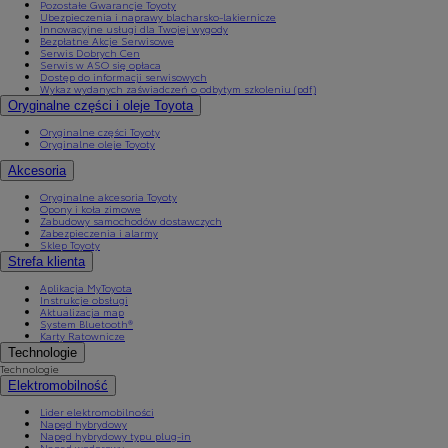
Pozostałe Gwarancje Toyoty
Ubezpieczenia i naprawy blacharsko-lakiernicze
Innowacyjne usługi dla Twojej wygody
Bezpłatne Akcje Serwisowe
Serwis Dobrych Cen
Serwis w ASO się opłaca
Dostęp do informacji serwisowych
Wykaz wydanych zaświadczeń o odbytym szkoleniu (pdf)
Oryginalne części i oleje Toyota
Oryginalne części Toyoty
Oryginalne oleje Toyoty
Akcesoria
Oryginalne akcesoria Toyoty
Opony i koła zimowe
Zabudowy samochodów dostawczych
Zabezpieczenia i alarmy
Sklep Toyoty
Strefa klienta
Aplikacja MyToyota
Instrukcje obsługi
Aktualizacja map
System Bluetooth®
Karty Ratownicze
Technologie
Technologie
Elektromobilność
Lider elektromobilności
Napęd hybrydowy
Napęd hybrydowy typu plug-in
Napęd wodorowy