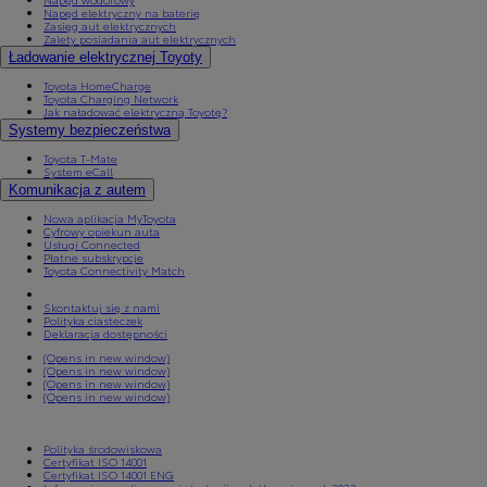
Napęd elektryczny na baterię
Zasięg aut elektrycznych
Zalety posiadania aut elektrycznych
Ładowanie elektrycznej Toyoty
Toyota HomeCharge
Toyota Charging Network
Jak naładować elektryczną Toyotę?
Systemy bezpieczeństwa
Toyota T-Mate
System eCall
Komunikacja z autem
Nowa aplikacja MyToyota
Cyfrowy opiekun auta
Usługi Connected
Płatne subskrypcje
Toyota Connectivity Match
Skontaktuj się z nami
Polityka ciasteczek
Deklaracja dostępności
(Opens in new window)
(Opens in new window)
(Opens in new window)
(Opens in new window)
Polityka środowiskowa
Certyfikat ISO 14001
Certyfikat ISO 14001 ENG