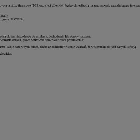
ota, analizy finansowej TCE oraz sieci dilerskiej, będących realizacją naszego prawnie uzasadnionego interesu
 RODO);
łki z grupy TOYOTA;
końca okresu niezbędnego do ustalenia, dochodzenia lub obrony roszczeń.
etwarzania danych, prawo wniesienia sprzeciwu wobec profilowania;
rzać Twoje dane w tych celach, chyba że będziemy w stanie wykazać, że w stosunku do tych danych istnieją
złowieka.