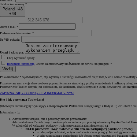
Telefon komórkowy *
Poland +48
+48
Adres e-mail *
Preferowana data serwisu: *
Nr VIN pojazdu:
Uwagi i zakres prac
Chcę wymienić opony
Rozumiem informację.
Jestem zainteresowany umówieniem na serwis lub przegląd. *
Wyślij
Pola oznaczone * są obowiązkowe, aby wybrany Diler mógł skontaktować się z Tobą w celu omówienia oferty a
Pozostawiasz nam swoje dane osobowe poprzez formularz stanowiący prośbę o umówienie i realizację usługi se
Pozostawienie Twoich danych jest dobrowolne, ale konieczne, abyś skorzystał z usługi serwisowej lub przegl
ZAPOZNAJ SIĘ Z OBOWIĄZKIEM INFORMACYJNYM
Od
81 900 zł
Kto i jak przetwarza Twoje dane?
Yaris Cross
(Obowiązek informacyjny wynikający z Rozporządzenia Parlamentu Europejskiego i Rady (UE) 2016/679 z dni
HYBRID
Informujemy, iż:
Administrator danych, cele i podstawy prawne przetwarzania:
Administratorem Twoich danych osobowych we wskazanym poniżej zakresie są
Toyota Central Euro
W zależności od wskazanej podstawy i celu przetwarzania administratorami są:.
DILER przetwarza Twoje osobowe w celu oraz na następującej podstawie prawnej:
w celu podjęcia działań, w tym umówienia się na przegląd lub usługę serwisową, 
w celu ewentualnego dochodzenia lub obrony przed roszczeniami będącym realizacj