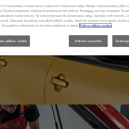
ć Ci korzystanie z naszej strony i usprawnić świadczenie usług, dlatego wykorzystujemy pliki co
na Twoim komputerze, telefonie komórkowym lub tablecie. Pomagają one nam zrozumieć Twoje 
cjonalność naszej witryny. Są wykorzystywane do dostarczania usług i narzędzi osób trzecich, a 
wych. Zalecamy akceptację wszystkich plików cookie. Jeżeli nie wyrażasz na to zgody, możesz 
a. Szczegółowe informacje na ten temat znajdziesz w naszej
Polityce plików cookie.
nia plików cookie
Odrzuć wszystkie
Zaakcept