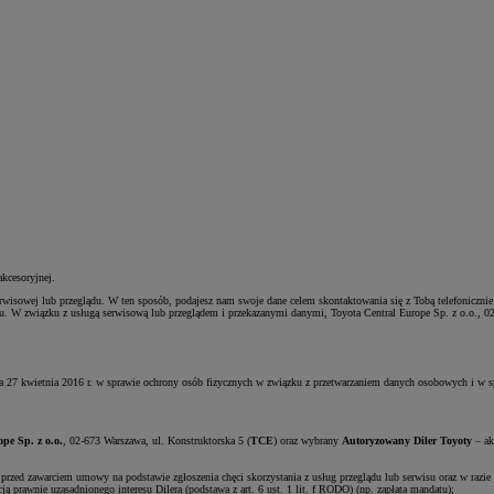
kcesoryjnej.
rwisowej lub przeglądu. W ten sposób, podajesz nam swoje dane celem skontaktowania się z Tobą telefoniczni
ądu. W związku z usługą serwisową lub przeglądem i przekazanymi danymi, Toyota Central Europe Sp. z o.o., 0
a 27 kwietnia 2016 r. w sprawie ochrony osób fizycznych w związku z przetwarzaniem danych osobowych i w
pe Sp. z o.o.
, 02-673 Warszawa, ul. Konstruktorska 5 (
TCE
) oraz wybrany
Autoryzowany Diler Toyoty
– ak
przed zawarciem umowy na podstawie zgłoszenia chęci skorzystania z usług przeglądu lub serwisu oraz w razie 
ą prawnie uzasadnionego interesu Dilera (podstawa z art. 6 ust. 1 lit. f RODO) (np. zapłata mandatu);