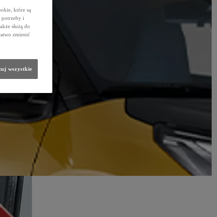
okie, które są
potrzeby i
także służą do
łatwo zmienić
uj wszystkie