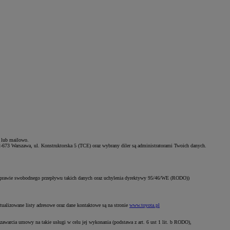
e lub mailowo.
2-673 Warszawa, ul. Konstruktorska 5 (TCE) oraz wybrany diler są administratorami Twoich danych.
 sprawie swobodnego przepływu takich danych oraz uchylenia dyrektywy 95/46/WE (RODO))
tualizowane listy adresowe oraz dane kontaktowe są na stronie
www.toyota.pl
zawarcia umowy na takie usługi w celu jej wykonania (podstawa z art. 6 ust 1 lit. b RODO),