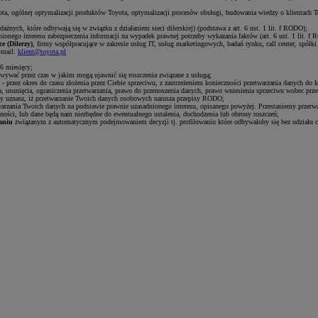
ota, ogólnej optymalizacji produktów Toyota, optymalizacji procesów obsługi, budowania wiedzy o klientach Toy
nych, które odbywają się w związku z działaniem sieci dilerskiej) (podstawa z art. 6 ust. 1 lit. f RODO);
ionego interesu zabezpieczenia informacji na wypadek prawnej potrzeby wykazania faktów (art. 6 ust. 1 lit. f
e (Dilerzy)
, firmy współpracujące w zakresie usług IT, usług marketingowych, badań rynku, call center, spó
-mail:
klient@toyota.pl
6 miesięcy;
wywać przez czas w jakim mogą ujawnić się roszczenia związane z usługą;
 - przez okres do czasu złożenia przez Ciebie sprzeciwu, z zastrzeżeniem konieczności przetwarzania danych do 
, usunięcia, ograniczenia przetwarzania, prawo do przenoszenia danych, prawo wniesienia sprzeciwu wobec prz
 uznasz, iż przetwarzanie Twoich danych osobowych narusza przepisy RODO;
warzania Twoich danych na podstawie prawnie uzasadnionego interesu, opisanego powyżej. Przestaniemy przetwa
ności, lub dane będą nam niezbędne do ewentualnego ustalenia, dochodzenia lub obrony roszczeń;
aniu
związanym z automatycznym podejmowaniem decyzji tj. profilowaniu które odbywałoby się bez udziału c