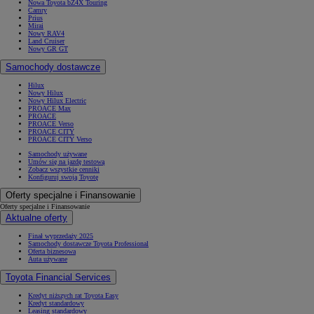
Nowa Toyota bZ4X Touring
Camry
Prius
Mirai
Nowy RAV4
Land Cruiser
Nowy GR GT
Samochody dostawcze
Hilux
Nowy Hilux
Nowy Hilux Electric
PROACE Max
PROACE
PROACE Verso
PROACE CITY
PROACE CITY Verso
Samochody używane
Umów się na jazdę testową
Zobacz wszystkie cenniki
Konfiguruj swoją Toyotę
Oferty specjalne i Finansowanie
Oferty specjalne i Finansowanie
Aktualne oferty
Finał wyprzedaży 2025
Samochody dostawcze Toyota Professional
Oferta biznesowa
Auta używane
Toyota Financial Services
Kredyt niższych rat Toyota Easy
Kredyt standardowy
Leasing standardowy