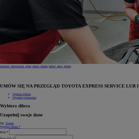
internet_showroom_open
select_dealer
select_auto_dealer
UMÓW SIĘ NA PRZEGLĄD TOYOTA EXPRESS SERVICE LUB I
Wybierz Dilera
Wypełnij formularz
Wybierz dilera
Uzupełnij swoje dane
Tel:
Zmień
Wybierz dilera *
Imię *
Nazwisko *