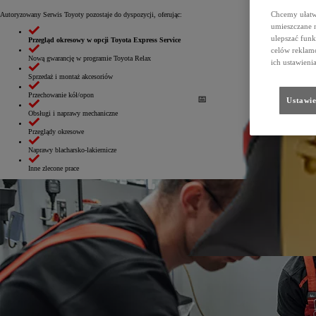
Chcemy ułatwi
Autoryzowany Serwis Toyoty pozostaje do dyspozycji, oferując:
umieszczane 
ulepszać funk
Przegląd okresowy w opcji Toyota Express Service
celów reklamo
Nową gwarancję w programie Toyota Relax
ich ustawieni
Sprzedaż i montaż akcesoriów
Przechowanie kół/opon
Ustawie
Obsługi i naprawy mechaniczne
Przeglądy okresowe
Naprawy blacharsko-lakiernicze
Inne zlecone prace