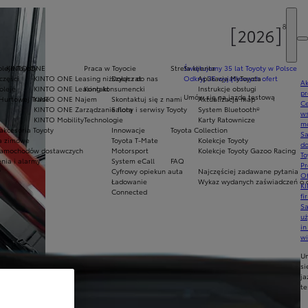
oleje Toyoty
KINTO ONE
Praca w Toyocie
Strefa klienta
Świętujemy 35 lat Toyoty w Polsce
części
KINTO ONE Leasing niższych rat
Dołącz do nas
Odkryj 35 wyjątkowych ofert
Aplikacja MyToyota
Ak
oleje
KINTO ONE Leasing konsumencki
Kontakt
Instrukcje obsługi
pr
Umów się na jazdę testową
Hurtowej Trade
KINTO ONE Najem
Skontaktuj się z nami
Aktualizacja map
Ce
KINTO ONE Zarządzanie flotą
Salony i serwisy Toyoty
System Bluetooth®
ws
KINTO Mobility
Technologie
Karty Ratownicze
mo
akcesoria Toyoty
Innowacje
Toyota Collection
S
ła zimowe
Toyota T-Mate
Kolekcje Toyoty
do
amochodów dostawczych
Motorsport
Kolekcje Toyoty Gazoo Racing
To
nia i alarmy
System eCall
FAQ
Pr
y
Cyfrowy opiekun auta
Najczęściej zadawane pytania
Of
Ładowanie
Wykaz wydanych zaświadczeń o o
KI
Connected
fi
S
u
in
w
U
si
ja
te