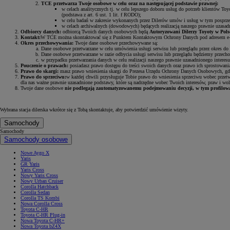
TCE przetwarza Twoje osobowe w celu oraz na następującej podstawie prawnej:
w celach analitycznych tj. w celu lepszego doboru usług do potrzeb klientów Toy
(podstawa z art. 6 ust. 1 lit. f RODO);
w celu badań w zakresie wykonanych przez Dilerów umów i usług w tym posprzedaż
w celach archiwalnych (dowodowych) będących realizacją naszego prawnie uzasadn
Odbiorcy danych:
odbiorcą Twoich danych osobowych będą
Autoryzowani Dilerzy Toyoty w Polsc
Kontakt:
W TCE można skontaktować się z Punktem Kontaktowym Ochrony Danych pod adresem e
Okres przechowywania:
Twoje dane osobowe przechowywane są:
Dane osobowe przetwarzane w celu umówienia usługi serwisu lub przeglądu przez okres do 
Dane osobowe przetwarzane w razie odbycia usługi serwisu lub przeglądu będziemy przecho
w przypadku przetwarzania danych w celu realizacji naszego prawnie uzasadnionego interesu
Pouczenie o prawach:
posiadasz prawo dostępu do treści swoich danych oraz prawo ich sprostowania
Prawo do skargi:
masz prawo wniesienia skargi do Prezesa Urzędu Ochrony Danych Osobowych, gdy
Prawo do sprzeciwu:
w każdej chwili przysługuje Tobie prawo do wniesienia sprzeciwu wobec przet
dla nas ważne prawnie uzasadnione podstawy, które są nadrzędne wobec Twoich interesów, praw i wol
Twoje dane osobowe
nie podlegają zautomatyzowanemu podejmowaniu decyzji, w tym profilow
Wybrana stacja dilerska wkrótce się z Tobą skontaktuje, aby potwierdzić umówienie wizyty.
Samochody
Samochody
Samochody osobowe
Nowe Aygo X
Yaris
GR Yaris
Yaris Cross
Nowy Yaris Cross
Nowy Urban Cruiser
Corolla Hatchback
Corolla Sedan
Corolla TS Kombi
Nowa Corolla Cross
Toyota C-HR
Toyota C-HR Plug-in
Nowa Toyota C-HR+
Nowa Toyota bZ4X