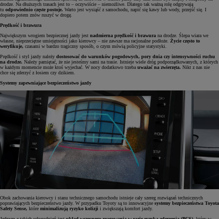
drodze. Na dłuższych trasach jest to – oczywiście – niemożliwe. Dlatego tak ważną rolę odgrywają
tu
odpowiednio częste postoje.
Warto jest wysiąść z samochodu, napić się kawy lub wody, przejść się. I
dopiero potem znów ruszyć w drogę.
Prędkość i brawura
Największym wrogiem bezpiecznej jazdy jest
nadmierna prędkość i brawura
na drodze. Ślepa wiara we
własne, nieprzeciętne umiejętności jako kierowcy – nie zawsze ma racjonalne podłoże.
Życie często to
weryfikuje,
czasami w bardzo tragiczny sposób, o czym mówią policyjne statystyki.
Prędkość i styl jazdy należy
dostosować do warunków pogodowych, pory dnia czy intensywności ruchu
na drodze.
Należy pamiętać, że nie jesteśmy sami na trasie. Istnieje wiele dróg podporządkowanych, z których
w każdym momencie może ktoś wyjechać. W nocy dodatkowo trzeba
uważać na zwierzęta.
Nikt z nas nie
chce się zderzyć z łosiem czy dzikiem.
Systemy zapewniające bezpieczeństwo jazdy
Obok zachowania kierowcy i stanu technicznego samochodu istnieje cały szereg rozwiązań technicznych
poprawiających bezpieczeństwo jazdy. W przypadku Toyoty są to innowacyjne
systemy bezpieczeństwa Toyota
Safety Sense,
które
minimalizują ryzyko kolizji
i zwiększają komfort jazdy.
Jednym z takich udogodnień jest
układ wczesnego reagowania w razie ryzyka zderzenia (PCS)
, który w