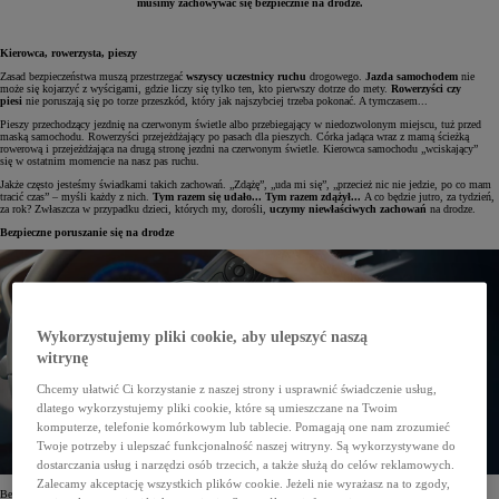
musimy zachowywać się bezpiecznie na drodze.
Kierowca, rowerzysta, pieszy
Zasad bezpieczeństwa muszą przestrzegać
wszyscy uczestnicy ruchu
drogowego.
Jazda samochodem
nie
może się kojarzyć z wyścigami, gdzie liczy się tylko ten, kto pierwszy dotrze do mety.
Rowerzyści czy
piesi
nie poruszają się po torze przeszkód, który jak najszybciej trzeba pokonać. A tymczasem...
Pieszy przechodzący jezdnię na czerwonym świetle albo przebiegający w niedozwolonym miejscu, tuż przed
maską samochodu. Rowerzyści przejeżdżający po pasach dla pieszych. Córka jadąca wraz z mamą ścieżką
rowerową i przejeżdżająca na drugą stronę jezdni na czerwonym świetle. Kierowca samochodu „wciskający”
się w ostatnim momencie na nasz pas ruchu.
Jakże często jesteśmy świadkami takich zachowań. „Zdążę”, „uda mi się”, „przecież nic nie jedzie, po co mam
tracić czas” – myśli każdy z nich.
Tym razem się udało... Tym razem zdążył...
A co będzie jutro, za tydzień,
za rok? Zwłaszcza w przypadku dzieci, których my, dorośli,
uczymy niewłaściwych zachowań
na drodze.
Bezpieczne poruszanie się na drodze
Wykorzystujemy pliki cookie, aby ulepszyć naszą
witrynę
Chcemy ułatwić Ci korzystanie z naszej strony i usprawnić świadczenie usług,
dlatego wykorzystujemy pliki cookie, które są umieszczane na Twoim
komputerze, telefonie komórkowym lub tablecie. Pomagają one nam zrozumieć
Twoje potrzeby i ulepszać funkcjonalność naszej witryny. Są wykorzystywane do
dostarczania usług i narzędzi osób trzecich, a także służą do celów reklamowych.
Zalecamy akceptację wszystkich plików cookie. Jeżeli nie wyrażasz na to zgody,
Bez odpowiedniej edukacji – i to od najmłodszych lat – nie uda się poprawić bezpieczeństwo na naszych