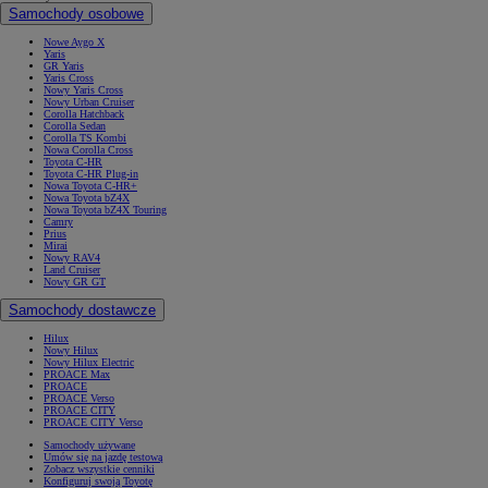
Samochody osobowe
Nowe Aygo X
Yaris
GR Yaris
Yaris Cross
Nowy Yaris Cross
Nowy Urban Cruiser
Corolla Hatchback
Corolla Sedan
Corolla TS Kombi
Nowa Corolla Cross
Toyota C-HR
Toyota C-HR Plug-in
Nowa Toyota C-HR+
Nowa Toyota bZ4X
Nowa Toyota bZ4X Touring
Camry
Prius
Mirai
Nowy RAV4
Land Cruiser
Nowy GR GT
Samochody dostawcze
Hilux
Nowy Hilux
Nowy Hilux Electric
PROACE Max
PROACE
PROACE Verso
PROACE CITY
PROACE CITY Verso
Samochody używane
Umów się na jazdę testową
Zobacz wszystkie cenniki
Konfiguruj swoją Toyotę