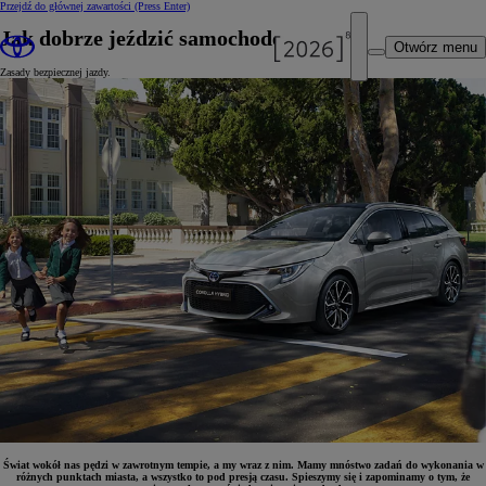
Przejdź do głównej zawartości
(Press Enter)
Jak dobrze jeździć samochodem?
Otwórz menu
Zasady bezpiecznej jazdy.
Świat wokół nas pędzi w zawrotnym tempie, a my wraz z nim. Mamy mnóstwo zadań do wykonania w
różnych punktach miasta, a wszystko to pod presją czasu. Spieszymy się i zapominamy o tym, że