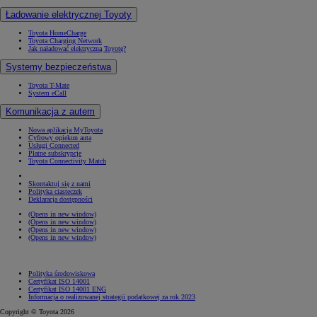
Ładowanie elektrycznej Toyoty
Toyota HomeCharge
Toyota Charging Network
Jak naładować elektryczną Toyotę?
Systemy bezpieczeństwa
Toyota T-Mate
System eCall
Komunikacja z autem
Nowa aplikacja MyToyota
Cyfrowy opiekun auta
Usługi Connected
Płatne subskrypcje
Toyota Connectivity Match
Skontaktuj się z nami
Polityka ciasteczek
Deklaracja dostępności
(Opens in new window)
(Opens in new window)
(Opens in new window)
(Opens in new window)
Polityka środowiskowa
Certyfikat ISO 14001
Certyfikat ISO 14001 ENG
Informacja o realizowanej strategii podatkowej za rok 2023
Copyright © Toyota 2026