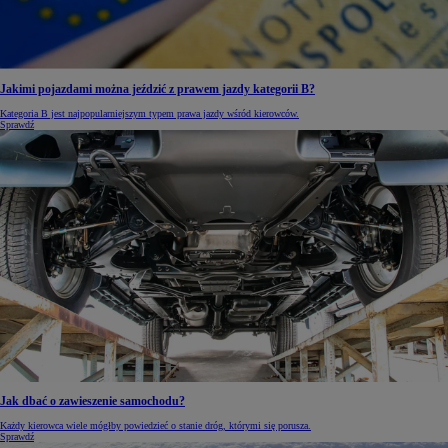
Jakimi pojazdami można jeździć z prawem jazdy kategorii B?
Kategoria B jest najpopularniejszym typem prawa jazdy wśród kierowców.
Sprawdź
Jak dbać o zawieszenie samochodu?
Każdy kierowca wiele mógłby powiedzieć o stanie dróg, którymi się porusza.
Sprawdź