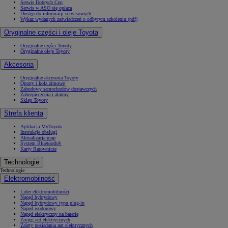
Serwis Dobrych Cen
Serwis w ASO się opłaca
Dostęp do informacji serwisowych
Wykaz wydanych zaświadczeń o odbytym szkoleniu (pdf)
Oryginalne części i oleje Toyota
Oryginalne części Toyoty
Oryginalne oleje Toyoty
Akcesoria
Oryginalne akcesoria Toyoty
Opony i koła zimowe
Zabudowy samochodów dostawczych
Zabezpieczenia i alarmy
Sklep Toyoty
Strefa klienta
Aplikacja MyToyota
Instrukcje obsługi
Aktualizacja map
System Bluetooth®
Karty Ratownicze
Technologie
Technologie
Elektromobilność
Lider elektromobilności
Napęd hybrydowy
Napęd hybrydowy typu plug-in
Napęd wodorowy
Napęd elektryczny na baterię
Zasięg aut elektrycznych
Zalety posiadania aut elektrycznych