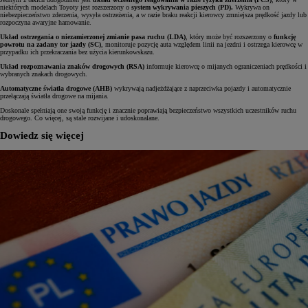
niektórych modelach Toyoty jest rozszerzony o
system wykrywania pieszych (PD).
Wykrywa on
niebezpieczeństwo zderzenia, wysyła ostrzeżenia, a w razie braku reakcji kierowcy zmniejsza prędkość jazdy lub
rozpoczyna awaryjne hamowanie.
Układ ostrzegania o niezamierzonej zmianie pasa ruchu (LDA)
, który może być rozszerzony o
funkcję
powrotu na zadany tor jazdy (SC)
, monitoruje pozycję auta względem linii na jezdni i ostrzega kierowcę w
przypadku ich przekraczania bez użycia kierunkowskazu.
Układ rozpoznawania znaków drogowych (RSA)
informuje kierowcę o mijanych ograniczeniach prędkości i
wybranych znakach drogowych.
Automatyczne światła drogowe (AHB)
wykrywają nadjeżdżające z naprzeciwka pojazdy i automatycznie
przełączają światła drogowe na mijania.
Doskonale spełniają one swoją funkcję i znacznie poprawiają bezpieczeństwo wszystkich uczestników ruchu
drogowego. Co więcej, są stale rozwijane i udoskonalane.
Dowiedz się więcej