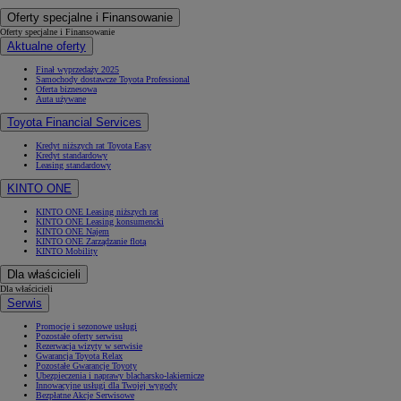
Oferty specjalne i Finansowanie
Oferty specjalne i Finansowanie
Aktualne oferty
Finał wyprzedaży 2025
Samochody dostawcze Toyota Professional
Oferta biznesowa
Auta używane
Toyota Financial Services
Kredyt niższych rat Toyota Easy
Kredyt standardowy
Leasing standardowy
KINTO ONE
KINTO ONE Leasing niższych rat
KINTO ONE Leasing konsumencki
KINTO ONE Najem
KINTO ONE Zarządzanie flotą
KINTO Mobility
Dla właścicieli
Dla właścicieli
Serwis
Promocje i sezonowe usługi
Pozostałe oferty serwisu
Rezerwacja wizyty w serwisie
Gwarancja Toyota Relax
Pozostałe Gwarancje Toyoty
Ubezpieczenia i naprawy blacharsko-lakiernicze
Innowacyjne usługi dla Twojej wygody
Bezpłatne Akcje Serwisowe