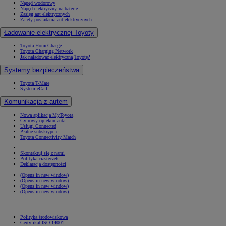
Napęd wodorowy
Napęd elektryczny na baterię
Zasięg aut elektrycznych
Zalety posiadania aut elektrycznych
Ładowanie elektrycznej Toyoty
Toyota HomeCharge
Toyota Charging Network
Jak naładować elektryczną Toyotę?
Systemy bezpieczeństwa
Toyota T-Mate
System eCall
Komunikacja z autem
Nowa aplikacja MyToyota
Cyfrowy opiekun auta
Usługi Connected
Płatne subskrypcje
Toyota Connectivity Match
Skontaktuj się z nami
Polityka ciasteczek
Deklaracja dostępności
(Opens in new window)
(Opens in new window)
(Opens in new window)
(Opens in new window)
Polityka środowiskowa
Certyfikat ISO 14001