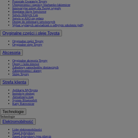
Pozostałe Gwarancje Toyoty
Ubezpieczenia i naprawy blacharsko-lakiernicze
Innowacyjne usługi dla Twojej wygody
Bezpłatne Akcje Serwisowe
Serwis Dobrych Cen
Serwis w ASO się opłaca
Dostęp do informacji serwisowych
Wykaz wydanych zaświadczeń o odbytym szkoleniu (pdf)
Oryginalne części i oleje Toyota
Oryginalne części Toyoty
Oryginalne oleje Toyoty
Akcesoria
Oryginalne akcesoria Toyoty
Opony i koła zimowe
Zabudowy samochodów dostawczych
Zabezpieczenia i alarmy
Sklep Toyoty
Strefa klienta
Aplikacja MyToyota
Instrukcje obsługi
Aktualizacja map
System Bluetooth®
Karty Ratownicze
Technologie
Technologie
Elektromobilność
Lider elektromobilności
Napęd hybrydowy
Napęd hybrydowy typu plug-in