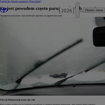
Przejdź do głównej zawartości
(Press Enter)
Co jest powodem często parujących szyb w aucie
Otwórz menu
Najczęstsze przyczyny oraz skuteczne sposoby na zaparowane szyb
Używaj klimatyzacji przez cały rok
Para wodna osadza się na szybach najczęściej w okresie jesienno-zimowym, gdy panują duże wahania