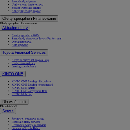
Samochody używane
Umów się na jazdę testową
Zobacz wszystkie cenniki
Konfiguruj swoją Toyotę
Oferty specjalne i Finansowanie
Oferty specjalne i Finansowanie
Aktualne oferty
Finał wyprzedaży 2025
Samochody dostawcze Toyota Professional
Oferta biznesowa
Auta używane
Toyota Financial Services
Kredyt niższych rat Toyota Easy
Kredyt standardowy
Leasing standardowy
KINTO ONE
KINTO ONE Leasing niższych rat
KINTO ONE Leasing konsumencki
KINTO ONE Najem
KINTO ONE Zarządzanie flotą
KINTO Mobility
Dla właścicieli
Dla właścicieli
Serwis
Promocje i sezonowe usługi
Pozostałe oferty serwisu
Rezerwacja wizyty w serwisie
Gwarancja Toyota Relax