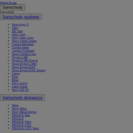
Napisz do nas
Samochody
Samochody
Samochody osobowe
Nowe Aygo X
Yaris
GR Yaris
Yaris Cross
Nowy Yaris Cross
Nowy Urban Cruiser
Corolla Hatchback
Corolla Sedan
Corolla TS Kombi
Nowa Corolla Cross
Toyota C-HR
Toyota C-HR Plug-in
Nowa Toyota C-HR+
Nowa Toyota bZ4X
Nowa Toyota bZ4X Touring
Camry
Prius
Mirai
Nowy RAV4
Land Cruiser
Nowy GR GT
Samochody dostawcze
Hilux
Nowy Hilux
Nowy Hilux Electric
PROACE Max
PROACE
PROACE Verso
PROACE CITY
PROACE CITY Verso