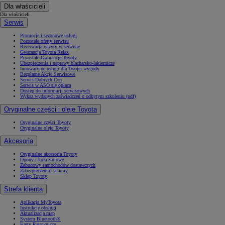
Dla właścicieli
Dla właścicieli
Serwis
Promocje i sezonowe usługi
Pozostałe oferty serwisu
Rezerwacja wizyty w serwisie
Gwarancja Toyota Relax
Pozostałe Gwarancje Toyoty
Ubezpieczenia i naprawy blacharsko-lakiernicze
Innowacyjne usługi dla Twojej wygody
Bezpłatne Akcje Serwisowe
Serwis Dobrych Cen
Serwis w ASO się opłaca
Dostęp do informacji serwisowych
Wykaz wydanych zaświadczeń o odbytym szkoleniu (pdf)
Oryginalne części i oleje Toyota
Oryginalne części Toyoty
Oryginalne oleje Toyoty
Akcesoria
Oryginalne akcesoria Toyoty
Opony i koła zimowe
Zabudowy samochodów dostawczych
Zabezpieczenia i alarmy
Sklep Toyoty
Strefa klienta
Aplikacja MyToyota
Instrukcje obsługi
Aktualizacja map
System Bluetooth®
Karty Ratownicze