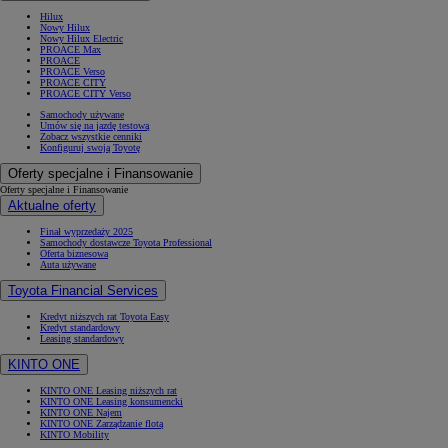
Hilux
Nowy Hilux
Nowy Hilux Electric
PROACE Max
PROACE
PROACE Verso
PROACE CITY
PROACE CITY Verso
Samochody używane
Umów się na jazdę testową
Zobacz wszystkie cenniki
Konfiguruj swoją Toyotę
Oferty specjalne i Finansowanie
Oferty specjalne i Finansowanie
Aktualne oferty
Finał wyprzedaży 2025
Samochody dostawcze Toyota Professional
Oferta biznesowa
Auta używane
Toyota Financial Services
Kredyt niższych rat Toyota Easy
Kredyt standardowy
Leasing standardowy
KINTO ONE
KINTO ONE Leasing niższych rat
KINTO ONE Leasing konsumencki
KINTO ONE Najem
KINTO ONE Zarządzanie flotą
KINTO Mobility