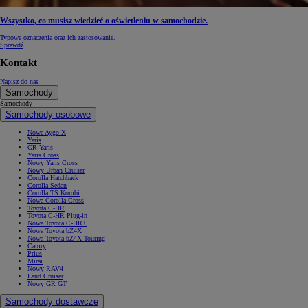
Wszystko, co musisz wiedzieć o oświetleniu w samochodzie.
Typowe oznaczenia oraz ich zastosowanie.
Sprawdź
Kontakt
Napisz do nas
Samochody
Samochody
Samochody osobowe
Nowe Aygo X
Yaris
GR Yaris
Yaris Cross
Nowy Yaris Cross
Nowy Urban Cruiser
Corolla Hatchback
Corolla Sedan
Corolla TS Kombi
Nowa Corolla Cross
Toyota C-HR
Toyota C-HR Plug-in
Nowa Toyota C-HR+
Nowa Toyota bZ4X
Nowa Toyota bZ4X Touring
Camry
Prius
Mirai
Nowy RAV4
Land Cruiser
Nowy GR GT
Samochody dostawcze