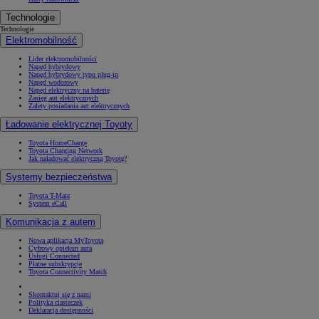
Technologie
Technologie
Elektromobilność
Lider elektromobilności
Napęd hybrydowy
Napęd hybrydowy typu plug-in
Napęd wodorowy
Napęd elektryczny na baterię
Zasięg aut elektrycznych
Zalety posiadania aut elektrycznych
Ładowanie elektrycznej Toyoty
Toyota HomeCharge
Toyota Charging Network
Jak naładować elektryczną Toyotę?
Systemy bezpieczeństwa
Toyota T-Mate
System eCall
Komunikacja z autem
Nowa aplikacja MyToyota
Cyfrowy opiekun auta
Usługi Connected
Płatne subskrypcje
Toyota Connectivity Match
Skontaktuj się z nami
Polityka ciasteczek
Deklaracja dostępności