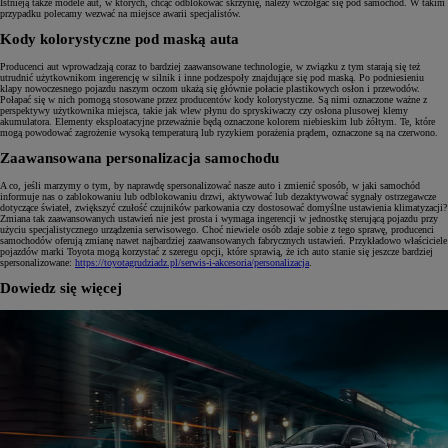
Istnieją także modele aut, w których, chcąc odblokować skrzynię, należy wczołgać się pod samochód. W takim
przypadku polecamy wezwać na miejsce awarii specjalistów.
Kody kolorystyczne pod maską auta
Producenci aut wprowadzają coraz to bardziej zaawansowane technologie, w związku z tym starają się też
utrudnić użytkownikom ingerencję w silnik i inne podzespoły znajdujące się pod maską. Po podniesieniu
klapy nowoczesnego pojazdu naszym oczom ukażą się głównie połacie plastikowych osłon i przewodów.
Połapać się w nich pomogą stosowane przez producentów kody kolorystyczne. Są nimi oznaczone ważne z
perspektywy użytkownika miejsca, takie jak wlew płynu do spryskiwaczy czy osłona plusowej klemy
akumulatora. Elementy eksploatacyjne przeważnie będą oznaczone kolorem niebieskim lub żółtym. Te, które
mogą powodować zagrożenie wysoką temperaturą lub ryzykiem porażenia prądem, oznaczone są na czerwono.
Zaawansowana personalizacja samochodu
A co, jeśli marzymy o tym, by naprawdę spersonalizować nasze auto i zmienić sposób, w jaki samochód
informuje nas o zablokowaniu lub odblokowaniu drzwi, aktywować lub dezaktywować sygnały ostrzegawcze
dotyczące świateł, zwiększyć czułość czujników parkowania czy dostosować domyślne ustawienia klimatyzacji?
Zmiana tak zaawansowanych ustawień nie jest prosta i wymaga ingerencji w jednostkę sterującą pojazdu przy
użyciu specjalistycznego urządzenia serwisowego. Choć niewiele osób zdaje sobie z tego sprawę, producenci
samochodów oferują zmianę nawet najbardziej zaawansowanych fabrycznych ustawień. Przykładowo właściciele
pojazdów marki Toyota mogą korzystać z szeregu opcji, które sprawią, że ich auto stanie się jeszcze bardziej
spersonalizowane:
https://toyotagrudziadz.pl/serwis-i-akcesoria/personalizacja
.
Dowiedz się więcej