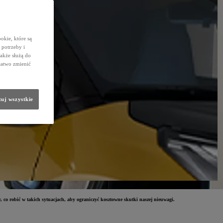
okie, które są
potrzeby i
także służą do
łatwo zmienić
uj wszystkie
, co robić w takich sytuacjach, aby ograniczyć kosztowne skutki naszej nieuwagi.