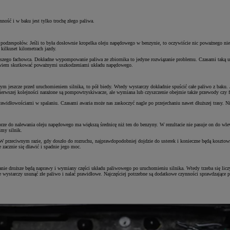
ność i w baku jest tylko trochę złego paliwa.
 podzespołów. Jeśli to była dosłownie kropelka oleju napędowego w benzynie, to oczywiście nic poważnego ni
ilkuset kilometrach jazdy.
ższego fachowca. Dokładne wypompowanie paliwa ze zbiornika to jedyne rozwiązanie problemu. Czasami taką us
 bowiem skutkować poważnymi uszkodzeniami układu napędowego.
o tym jeszcze przed uruchomieniem silnika, to pół biedy. Wtedy wystarczy dokładnie spuścić całe paliwo z bak
erwszej kolejności narażone są pompowtryskiwacze, ale wymiana lub czyszczenie obejmie także przewody czy fi
awidłowościami w spalaniu. Czasami awaria może nas zaskoczyć nagle po przejechaniu nawet dłuższej trasy. Nie
trybutorze do nalewania oleju napędowego ma większą średnicę niż ten do benzyny. W rezultacie nie pasuje on
śmy silnik.
a. W przeciwnym razie, gdy doszło do rozruchu, najprawdopodobniej dojdzie do usterek i konieczne będą kosz
e zacznie się dławić i spadnie jego moc.
nie droższe będą naprawy i wymiany części układu paliwowego po uruchomieniu silnika. Wtedy trzeba się licz
ystarczy usunąć złe paliwo i nalać prawidłowe. Najczęściej potrzebne są dodatkowe czynności sprawdzające 