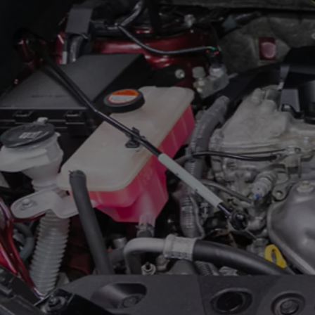
Od
81 900 zł
Yaris Cross
HYBRID