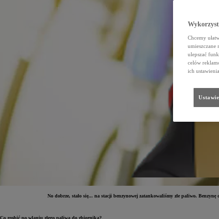
Wykorzystu
Chcemy ułatwi
umieszczane 
ulepszać funk
celów reklamo
ich ustawieni
Ustawie
No dobrze, stało się... na stacji benzynowej zatankowaliśmy złe paliwo. Benzynę
Co zrobić po wlaniu złego paliwa do zbiornika?