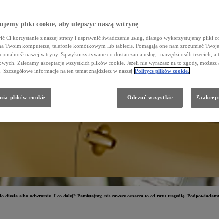
jemy pliki cookie, aby ulepszyć naszą witrynę
ć Ci korzystanie z naszej strony i usprawnić świadczenie usług, dlatego wykorzystujemy pliki co
na Twoim komputerze, telefonie komórkowym lub tablecie. Pomagają one nam zrozumieć Twoje 
cjonalność naszej witryny. Są wykorzystywane do dostarczania usług i narzędzi osób trzecich, a 
wych. Zalecamy akceptację wszystkich plików cookie. Jeżeli nie wyrażasz na to zgody, możesz 
a. Szczegółowe informacje na ten temat znajdziesz w naszej
Polityce plików cookie.
nia plików cookie
Odrzuć wszystkie
Zaakcept
 do diesla albo odwrotnie. I co dalej? Pamiętajmy, nie zawsze oznacza to od razu tragedię. Podpowiadamy