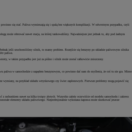
e powinno się stać. Paliwa wymieszają się i spalą bez większych komplikacji. W odwrotnym przypadku, czyli
ługę może oferować nawet stacja, na której tankowaliśmy. Najważniejsze jest jednak to, aby pod żadnym
u. Jednak jeśli uruchomiliśmy silnik, to mamy problem. Rozejście się benzyny po układzie paliwowym silnika
ltr paliwa.
stety, w takim przypadku jest już za późno i silnik może zostać całkowicie zniszczony.
 do wlewu paliwa w samochodzie z napędem benzynowym, co powinno dać nam do myślenia, że coś tu nie gra. Mimo
towne wymiany, na przykład układu wtryskowego czy świec zapłonowych. Pierwsze problemy mogą pojawić się
yć z rachunkiem nawet na kilka tysięcy złotych. Wszystko zależy oczywiście od modelu samochodu i zakresu
pozostałe elementy układu paliwowego. Nieprofesjonalnie wykonana naprawa może skutkować jeszcze