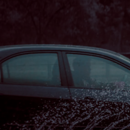
Od
105 300 zł
Corolla Hatchback
HYBRID