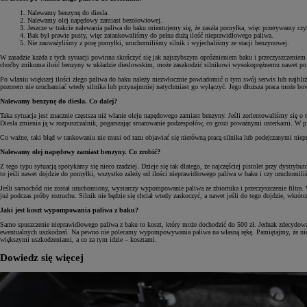
Nalewamy benzynę do diesla.
Nalewamy olej napędowy zamiast bezołowiowej.
Jeszcze w trakcie nalewania paliwa do baku orientujemy się, że zaszła pomyłka, więc przerywamy czyn
Bak był prawie pusty, więc zatankowaliśmy do pełna dużą ilość nieprawidłowego paliwa.
Nie zauważyliśmy z porę pomyłki, uruchomiliśmy silnik i wyjechaliśmy ze stacji benzynowej.
W zasadzie każda z tych sytuacji powinna skończyć się jak najszybszym opróżnieniem baku i przeczyszczeniem
choćby znikoma ilość benzyny w układzie dieslowskim, może zaszkodzić silnikowi wysokoprężnemu nawet po k
Po wlaniu większej ilości złego paliwa do baku należy niezwłocznie powiadomić o tym swój serwis lub najbli
pozorem nie uruchamiać wtedy silnika lub przynajmniej natychmiast go wyłączyć. Jego dłuższa praca może
Nalewamy benzynę do diesla. Co dalej?
Taka sytuacja jest znacznie częstsza niż wlanie oleju napędowego zamiast benzyny. Jeśli zorientowaliśmy się 
Diesla zmienia ją w rozpuszczalnik, pogarszając smarowanie podzespołów, co grozi poważnymi usterkami. W pi
Co ważne, taki błąd w tankowaniu nie musi od razu objawiać się nierówną pracą silnika lub podejrzanymi niepr
Nalewamy olej napędowy zamiast benzyny. Co zrobić?
Z tego typu sytuacją spotykamy się nieco rzadziej. Dzieje się tak dlatego, że najczęściej pistolet przy dys
to jeśli nawet dojdzie do pomyłki, wszystko zależy od ilości nieprawidłowego paliwa w baku i czy uruchomili
Jeśli samochód nie został uruchomiony, wystarczy wypompowanie paliwa ze zbiornika i przeczyszczenie filtr
już podczas próby rozruchu. Silnik nie będzie się chciał wtedy zaskoczyć, a nawet jeśli do tego dojdzie, wkrótc
Jaki jest koszt wypompowania paliwa z baku?
Samo spuszczenie nieprawidłowego paliwa z baku to koszt, który może dochodzić do 500 zł. Jednak zdecydowa
ewentualnych uszkodzeń. Na pewno nie polecamy wypompowywania paliwa na własną rękę. Pamiętajmy, że nie w
większymi uszkodzeniami, a co za tym idzie – kosztami.
Dowiedz się więcej