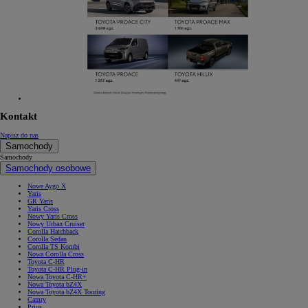
Kontakt
Napisz do nas
Samochody
Samochody
Samochody osobowe
Nowe Aygo X
Yaris
GR Yaris
Yaris Cross
Nowy Yaris Cross
Nowy Urban Cruiser
Corolla Hatchback
Corolla Sedan
Corolla TS Kombi
Nowa Corolla Cross
Toyota C-HR
Toyota C-HR Plug-in
Nowa Toyota C-HR+
Nowa Toyota bZ4X
Nowa Toyota bZ4X Touring
Camry
Prius