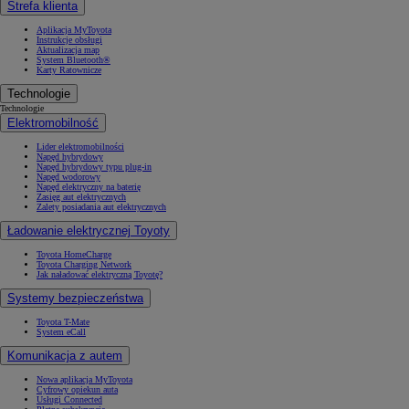
Strefa klienta
Aplikacja MyToyota
Instrukcje obsługi
Aktualizacja map
System Bluetooth®
Karty Ratownicze
Technologie
Technologie
Elektromobilność
Lider elektromobilności
Napęd hybrydowy
Napęd hybrydowy typu plug-in
Napęd wodorowy
Napęd elektryczny na baterię
Zasięg aut elektrycznych
Zalety posiadania aut elektrycznych
Ładowanie elektrycznej Toyoty
Toyota HomeCharge
Toyota Charging Network
Jak naładować elektryczną Toyotę?
Systemy bezpieczeństwa
Toyota T-Mate
System eCall
Komunikacja z autem
Nowa aplikacja MyToyota
Cyfrowy opiekun auta
Usługi Connected