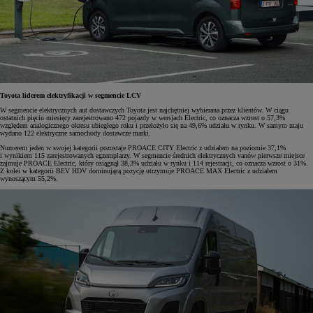
Toyota liderem elektryfikacji w segmencie LCV
W segmencie elektrycznych aut dostawczych Toyota jest najchętniej wybierana przez klientów. W ciągu
ostatnich pięciu miesięcy zarejestrowano 472 pojazdy w wersjach Electric, co oznacza wzrost o 57,3%
względem analogicznego okresu ubiegłego roku i przełożyło się na 49,6% udziału w rynku. W samym maju
wydano 122 elektryczne samochody dostawcze marki.
Numerem jeden w swojej kategorii pozostaje PROACE CITY Electric z udziałem na poziomie 37,1%
i wynikiem 115 zarejestrowanych egzemplarzy. W segmencie średnich elektrycznych vanów pierwsze miejsce
zajmuje PROACE Electric, który osiągnął 38,3% udziału w rynku i 114 rejestracji, co oznacza wzrost o 31%.
Z kolei w kategorii BEV HDV dominującą pozycję utrzymuje PROACE MAX Electric z udziałem
wynoszącym 55,2%.