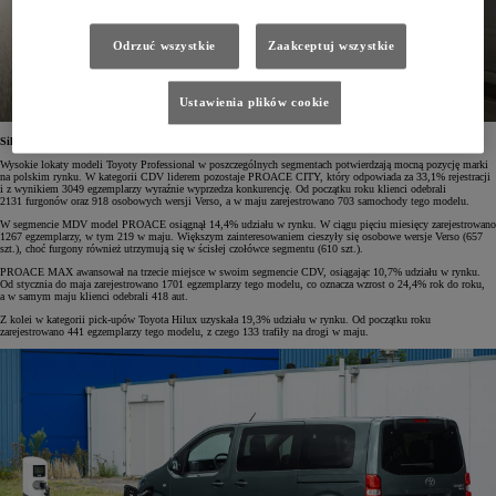
Odrzuć wszystkie
Zaakceptuj wszystkie
Ustawienia plików cookie
Silna pozycja Toyoty we wszystkich segmentach
Wysokie lokaty modeli Toyoty Professional w poszczególnych segmentach potwierdzają mocną pozycję marki
na polskim rynku. W kategorii CDV liderem pozostaje PROACE CITY, który odpowiada za 33,1% rejestracji
i z wynikiem 3049 egzemplarzy wyraźnie wyprzedza konkurencję. Od początku roku klienci odebrali
2131 furgonów oraz 918 osobowych wersji Verso, a w maju zarejestrowano 703 samochody tego modelu.
W segmencie MDV model PROACE osiągnął 14,4% udziału w rynku. W ciągu pięciu miesięcy zarejestrowano
1267 egzemplarzy, w tym 219 w maju. Większym zainteresowaniem cieszyły się osobowe wersje Verso (657
szt.), choć furgony również utrzymują się w ścisłej czołówce segmentu (610 szt.).
PROACE MAX awansował na trzecie miejsce w swoim segmencie CDV, osiągając 10,7% udziału w rynku.
Od stycznia do maja zarejestrowano 1701 egzemplarzy tego modelu, co oznacza wzrost o 24,4% rok do roku,
a w samym maju klienci odebrali 418 aut.
Z kolei w kategorii pick-upów Toyota Hilux uzyskała 19,3% udziału w rynku. Od początku roku
zarejestrowano 441 egzemplarzy tego modelu, z czego 133 trafiły na drogi w maju.