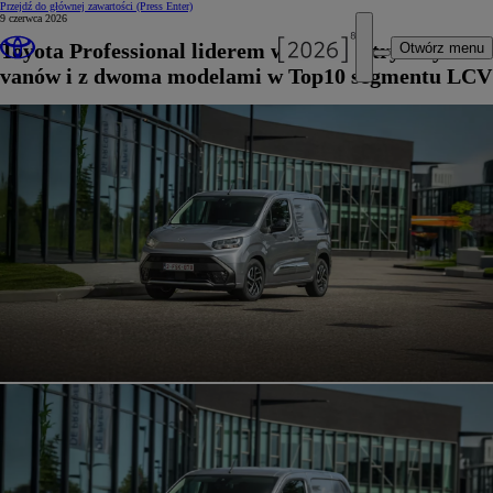
Przejdź do głównej zawartości
(Press Enter)
9 czerwca 2026
Toyota Professional liderem wśród elektrycznych
Otwórz menu
vanów i z dwoma modelami w Top10 segmentu LCV