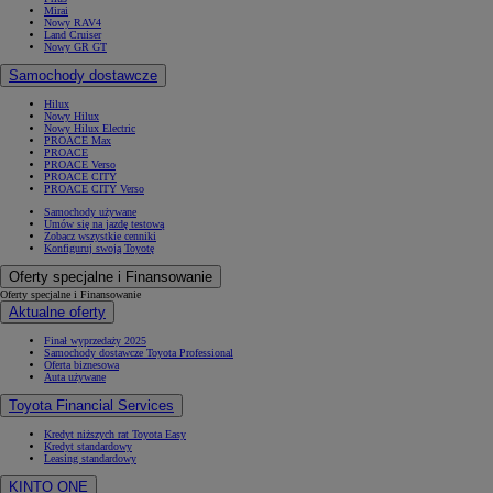
Mirai
Nowy RAV4
Land Cruiser
Nowy GR GT
Samochody dostawcze
Hilux
Nowy Hilux
Nowy Hilux Electric
PROACE Max
PROACE
PROACE Verso
PROACE CITY
PROACE CITY Verso
Samochody używane
Umów się na jazdę testową
Zobacz wszystkie cenniki
Konfiguruj swoją Toyotę
Oferty specjalne i Finansowanie
Oferty specjalne i Finansowanie
Aktualne oferty
Finał wyprzedaży 2025
Samochody dostawcze Toyota Professional
Oferta biznesowa
Auta używane
Toyota Financial Services
Kredyt niższych rat Toyota Easy
Kredyt standardowy
Leasing standardowy
KINTO ONE