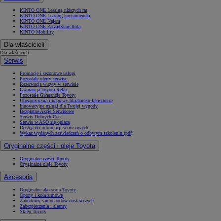
KINTO ONE Leasing niższych rat
KINTO ONE Leasing konsumencki
KINTO ONE Najem
KINTO ONE Zarządzanie flotą
KINTO Mobility
Dla właścicieli
Dla właścicieli
Serwis
Promocje i sezonowe usługi
Pozostałe oferty serwisu
Rezerwacja wizyty w serwisie
Gwarancja Toyota Relax
Pozostałe Gwarancje Toyoty
Ubezpieczenia i naprawy blacharsko-lakiernicze
Innowacyjne usługi dla Twojej wygody
Bezpłatne Akcje Serwisowe
Serwis Dobrych Cen
Serwis w ASO się opłaca
Dostęp do informacji serwisowych
Wykaz wydanych zaświadczeń o odbytym szkoleniu (pdf)
Oryginalne części i oleje Toyota
Oryginalne części Toyoty
Oryginalne oleje Toyoty
Akcesoria
Oryginalne akcesoria Toyoty
Opony i koła zimowe
Zabudowy samochodów dostawczych
Zabezpieczenia i alarmy
Sklep Toyoty