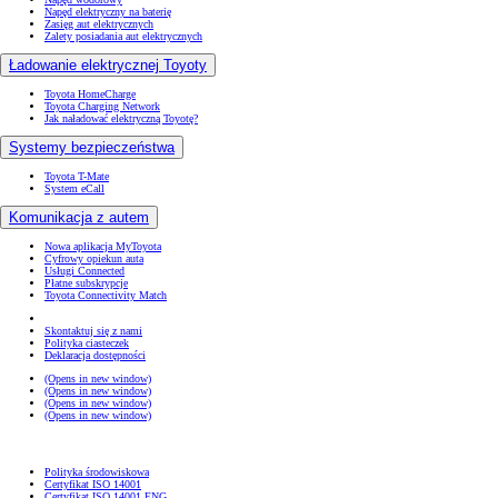
Napęd elektryczny na baterię
Zasięg aut elektrycznych
Zalety posiadania aut elektrycznych
Ładowanie elektrycznej Toyoty
Toyota HomeCharge
Toyota Charging Network
Jak naładować elektryczną Toyotę?
Systemy bezpieczeństwa
Toyota T-Mate
System eCall
Komunikacja z autem
Nowa aplikacja MyToyota
Cyfrowy opiekun auta
Usługi Connected
Płatne subskrypcje
Toyota Connectivity Match
Skontaktuj się z nami
Polityka ciasteczek
Deklaracja dostępności
(Opens in new window)
(Opens in new window)
(Opens in new window)
(Opens in new window)
Polityka środowiskowa
Certyfikat ISO 14001
Certyfikat ISO 14001 ENG