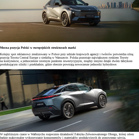
Mocna pozycja Polski w europejskich strukturach marki
Kolejny spot reklamowy zrealizowany w Polsce przy udziale krajowych agencji i twórców potwierdza silną
pozycję Toyota Central Europe z siedzibą w Warszawie. Polska pozostaje największym rynkiem Toyoty
na kontynencie, a jednocześnie istotnym punktem inwestycyjnym, między innymi dzięki dwóm fabrykom
produkującym silniki i przekładnie, gdzie obecnie powstają nowoczesne jednostki hybrydowe.
W najbliższym czasie w Wałbrzychu rozpocznie działalność Fabryka Zrównoważonego Obiegu, której celem
będzie maksymalne wykorzystanie komponentów i materiałów produkcyjnych do ponownego użycia,