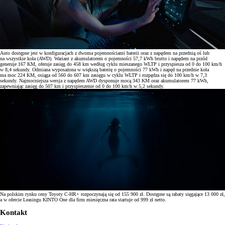
Auto dostępne jest w konfiguracjach z dwoma pojemnościami baterii oraz z napędem na przednią oś lub
na wszystkie koła (AWD). Wariant z akumulatorem o pojemności 57,7 kWh brutto i napędem na przód
generuje 167 KM, oferuje zasięg do 458 km według cyklu mieszanego WLTP i przyspiesza od 0 do 100 km/h
w 8,4 sekundy. Odmiana wyposażona w większą baterię o pojemności 77 kWh i napęd na przednie koła
ma moc 224 KM, osiąga od 560 do 607 km zasięgu w cyklu WLTP i rozpędza się do 100 km/h w 7,3
sekundy. Najmocniejsza wersja z napędem AWD dysponuje mocą 343 KM oraz akumulatorem 77 kWh,
zapewniając zasięg do 507 km i przyspieszenie od 0 do 100 km/h w 5,2 sekundy.
Na polskim rynku ceny Toyoty C-HR+ rozpoczynają się od 155 900 zł. Dostępne są rabaty sięgające 13 000 zł,
a w ofercie Leasingu KINTO One dla firm miesięczna rata startuje od 999 zł netto.
Kontakt