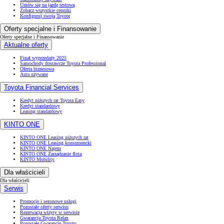
Umów się na jazdę testową
Zobacz wszystkie cenniki
Konfiguruj swoją Toyotę
Oferty specjalne i Finansowanie
Oferty specjalne i Finansowanie
Aktualne oferty
Finał wyprzedaży 2025
Samochody dostawcze Toyota Professional
Oferta biznesowa
Auta używane
Toyota Financial Services
Kredyt niższych rat Toyota Easy
Kredyt standardowy
Leasing standardowy
KINTO ONE
KINTO ONE Leasing niższych rat
KINTO ONE Leasing konsumencki
KINTO ONE Najem
KINTO ONE Zarządzanie flotą
KINTO Mobility
Dla właścicieli
Dla właścicieli
Serwis
Promocje i sezonowe usługi
Pozostałe oferty serwisu
Rezerwacja wizyty w serwisie
Gwarancja Toyota Relax
Pozostałe Gwarancje Toyoty