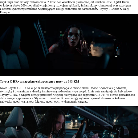
recyklingu oraz zmiany zastosowania. Z kolei we Wrocławiu planowane jest uruchomienie Digital Hubu,
w którym około 200 specjalistów zajmie się rozwojem aplikacji, infrastruktury chmurowej oraz rozwiązań
z obszaru cyberbezpieczeństwa wspierających usługi connected dla samochodów Toyoty i Lexusa w całej
Europie.
Toyota C-HR+ z napędem elektrycznym o mocy do 343 KM
Nowa Toyota C-HR+ to w pełni elektryczna propozycja w ofercie marki. Model wyróżnia się odważną
stylistyką i dynamiczną sylwetką inspirowaną nadwoziem typu coupé. Linia auta nawiązuje do hybrydowej
Toyoty C-HR, a wnętrze oferuje przestrzeń większą niż typowa dla segmentu C-SUV. W ofercie przewidziano
dwie wersje wyposażenia – Style oraz Executive. Klienci mogą wybierać spośród dziewięciu kolorów
nadwozia, trzech wariantów felg oraz trzech opcji wykończenia wnętrza.