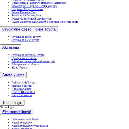
Ubezpieczenia i naprawy blacharsko-lakiernicze
Innowacyjne usługi dla Twojej wygody
Bezpłatne Akcje Serwisowe
Serwis Dobrych Cen
Serwis w ASO się opłaca
Dostęp do informacji serwisowych
Wykaz wydanych zaświadczeń o odbytym szkoleniu (pdf)
Oryginalne części i oleje Toyota
Oryginalne części Toyoty
Oryginalne oleje Toyoty
Akcesoria
Oryginalne akcesoria Toyoty
Opony i koła zimowe
Zabudowy samochodów dostawczych
Zabezpieczenia i alarmy
Sklep Toyoty
Strefa klienta
Aplikacja MyToyota
Instrukcje obsługi
Aktualizacja map
System Bluetooth®
Karty Ratownicze
Technologie
Technologie
Elektromobilność
Lider elektromobilności
Napęd hybrydowy
Napęd hybrydowy typu plug-in
Napęd wodorowy