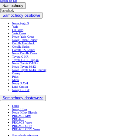
Napisz do nas
Samochody
Samochody
Samochody osobowe
Nowe Aygo X
Yaris
GR Yaris
Yaris Cross
Nowy Yaris Cross
Nowy Urban Cruiser
Corolla Hatchback
Corolla Sedan
Corolla TS Kombi
Nowa Corolla Cross
Toyota C-HR
Toyota C-HR Plug-in
Nowa Toyota C-HR+
Nowa Toyota bZ4X
Nowa Toyota bZ4X Touring
Camry
Prius
Mirai
Nowy RAV4
Land Cruiser
Nowy GR GT
Samochody dostawcze
Hilux
Nowy Hilux
Nowy Hilux Electric
PROACE Max
PROACE
PROACE Verso
PROACE CITY
PROACE CITY Verso
Samochody używane