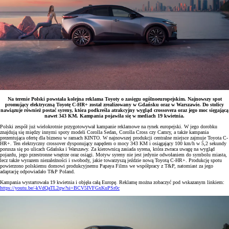
Na terenie Polski powstała kolejna reklama Toyoty o zasięgu ogólnoeuropejskim. Najnowszy spot
promujący elektryczną Toyotę C-HR+ został zrealizowany w Gdańsku oraz w Warszawie. Do stolicy
nawiązuje również postać syreny, która podkreśla atrakcyjny wygląd crossovera oraz jego moc sięgającą
nawet 343 KM. Kampania pojawiła się w mediach 19 kwietnia.
Polski zespół już wielokrotnie przygotowywał kampanie reklamowe na rynek europejski. W jego dorobku
znajdują się między innymi spoty modeli Corolla Sedan, Corolla Cross czy Camry, a także kampania
prezentująca ofertę dla biznesu w ramach KINTO. W najnowszej produkcji centralne miejsce zajmuje Toyota C-
HR+. Ten elektryczny crossover dysponujący napędem o mocy 343 KM i osiągający 100 km/h w 5,2 sekundy
porusza się po ulicach Gdańska i Warszawy. Za kierownicą zasiada syrena, która zwraca uwagę na wygląd
pojazdu, jego przestronne wnętrze oraz osiągi. Motyw syreny nie jest jedynie odwołaniem do symbolu miasta,
lecz także wyrazem niezależności i swobody, jakie towarzyszą jeździe nową Toyotą C-HR+. Produkcję spotu
powierzono polskiemu domowi produkcyjnemu Papaya Films we współpracy z T&P, natomiast za jego
adaptację odpowiadało T&P Poland.
Kampania wystartowała 19 kwietnia i objęła całą Europę. Reklamę można zobaczyć pod wskazanym linkiem:
https://youtu.be/-kVdQaTL2qw?si=BCV5IVFGxKuPSr0c