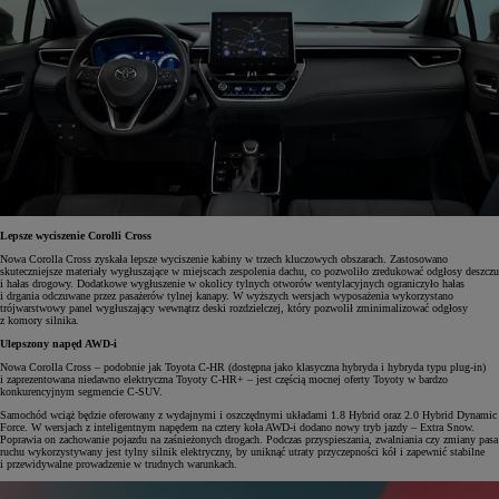
Lepsze wyciszenie Corolli Cross
Nowa Corolla Cross zyskała lepsze wyciszenie kabiny w trzech kluczowych obszarach. Zastosowano
skuteczniejsze materiały wygłuszające w miejscach zespolenia dachu, co pozwoliło zredukować odgłosy deszczu
i hałas drogowy. Dodatkowe wygłuszenie w okolicy tylnych otworów wentylacyjnych ograniczyło hałas
i drgania odczuwane przez pasażerów tylnej kanapy. W wyższych wersjach wyposażenia wykorzystano
trójwarstwowy panel wygłuszający wewnątrz deski rozdzielczej, który pozwolił zminimalizować odgłosy
z komory silnika.
Ulepszony napęd AWD-i
Nowa Corolla Cross – podobnie jak Toyota C-HR (dostępna jako klasyczna hybryda i hybryda typu plug-in)
i zaprezentowana niedawno elektryczna Toyoty C-HR+ – jest częścią mocnej oferty Toyoty w bardzo
konkurencyjnym segmencie C-SUV.
Samochód wciąż będzie oferowany z wydajnymi i oszczędnymi układami 1.8 Hybrid oraz 2.0 Hybrid Dynamic
Force. W wersjach z inteligentnym napędem na cztery koła AWD-i dodano nowy tryb jazdy – Extra Snow.
Poprawia on zachowanie pojazdu na zaśnieżonych drogach. Podczas przyspieszania, zwalniania czy zmiany pasa
ruchu wykorzystywany jest tylny silnik elektryczny, by uniknąć utraty przyczepności kół i zapewnić stabilne
i przewidywalne prowadzenie w trudnych warunkach.