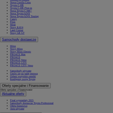
Nowa Corolla Cross
Toyota C-HR
Toyota C-HR Plug-in
Nowa Toyota C-HR+
Nowa Toyota bZ4X
Nowa Toyota bZ4X Touring
Camry
Prius
Mirai
Nowy RAV4
Land Cruiser
Nowy GR GT
Samochody dostawcze
Hilux
Nowy Hilux
Nowy Hilux Electric
PROACE Max
PROACE
PROACE Verso
PROACE CITY
PROACE CITY Verso
Samochody używane
Umów się na jazdę testową
Zobacz wszystkie cenniki
Konfiguruj swoją Toyotę
Oferty specjalne i Finansowanie
Oferty specjalne i Finansowanie
Aktualne oferty
Finał wyprzedaży 2025
Samochody dostawcze Toyota Professional
Oferta biznesowa
Auta używane