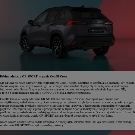
Debiut odmiany GR SPORT w gamie Corolli Cross
GR SPORT to nowa wersja w gamie modelowej Corolli Cross. Odmiana ta wyróżnia się czarnymi 19" felgami
aluminiowymi, specjalnym wzorem grilla i czarnym emblematem Toyoty. Tylko w tej odmianie dostępny
będzie też lakier Storm Grey w połączeniu z czarnym dachem. We wnętrzu nie zabraknie logotypów GR,
a fotele z ekologicznego zamszu BRIN･NAUB® mają czerwone przeszycia.
Corolla Cross w nowej odmianie GR SPORT ma obniżone o 10 mm, dostrojone zawieszenie oraz
zmodyfikowany układ kierowniczy. Zastosowany po raz pierwszy tryb Sport umożliwia szybszą reakcję na gaz
poprzez zwiększenie prędkości obrotowej silnika na biegu jałowym, a jednocześnie optymalizuje wytracanie
prędkości. Po zdjęciu nogi z pedału przyspieszenia w trybie Sport automatycznie zwiększa się siła wytracania
prędkości, co przekłada się na bardziej sportowe odczucie podczas hamowania. Dla lepszej stabilności i kontroli
w warunkach zimowych, wersja GR SPORT została również wyposażona w tryb Snow Extra.
Nowa Toyota Corolla Cross będzie dostępna w europejskich salonach marki od lata 2025 roku, a samochody
w odmianie GR SPORT trafią do sprzedaży jesienią.