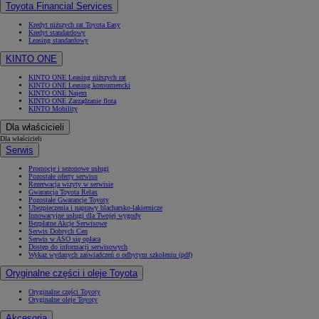
Toyota Financial Services
Kredyt niższych rat Toyota Easy
Kredyt standardowy
Leasing standardowy
KINTO ONE
KINTO ONE Leasing niższych rat
KINTO ONE Leasing konsumencki
KINTO ONE Najem
KINTO ONE Zarządzanie flotą
KINTO Mobility
Dla właścicieli
Dla właścicieli
Serwis
Promocje i sezonowe usługi
Pozostałe oferty serwisu
Rezerwacja wizyty w serwisie
Gwarancja Toyota Relax
Pozostałe Gwarancje Toyoty
Ubezpieczenia i naprawy blacharsko-lakiernicze
Innowacyjne usługi dla Twojej wygody
Bezpłatne Akcje Serwisowe
Serwis Dobrych Cen
Serwis w ASO się opłaca
Dostęp do informacji serwisowych
Wykaz wydanych zaświadczeń o odbytym szkoleniu (pdf)
Oryginalne części i oleje Toyota
Oryginalne części Toyoty
Oryginalne oleje Toyoty
Akcesoria