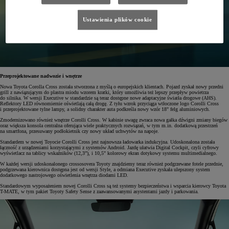
Ustawienia plików cookie
Przeprojektowane nadwozie i wnętrze
Nowa Toyota Corolla Cross została stworzona z myślą o europejskich klientach. Pojazd zyskał nowy przedni
grill z nawiązującym do plastra miodu wzorem kratki, który umożliwia też lepszy przepływ powietrza
do silnika. W wersji Executive w standardzie są teraz dostępne nowe adaptacyjne światła drogowe (AHS).
Reflektory LED równomiernie oświetlają całą drogę. Z tyłu wzrok przyciąga wtłoczone logo Corolli Cross
i przeprojektowane tylne lampy, a solidny charakter auta podkreśla nowy wzór 18" felg aluminiowych.
Zmodernizowano również wnętrze Corolli Cross. W kabinie uwagę zwraca nowa gałka dźwigni zmiany biegów
oraz większa konsola centralna oferująca wiele praktycznych rozwiązań, w tym m.in. dodatkową przestrzeń
na smartfona, przesuwany podłokietnik czy nowy układ uchwytów na napoje.
Standardem w nowej Toyocie Corolli Cross jest najnowsza ładowarka indukcyjna. Udoskonalona została
łączność z urządzeniami korzystającymi z systemów Android. Jazdę ułatwia Digital Cockpit, czyli cyfrowy
wyświetlacz na tablicy wskaźników (12,3”), i 10,5" kolorowy ekran dotykowy systemu multimedialnego.
W każdej wersji udoskonalonego crossosovera Toyoty znajdziemy teraz również podgrzewane fotele przednie,
podgrzewana kierownica dostępna jest od wersji Style, a odmiana Executive zyskała ulepszony system
dodatkowego nastrojowego oświetlenia wnętrza diodami LED.
Standardowym wyposażeniem nowej Corolli Cross są też systemy bezpieczeństwa i wsparcia kierowcy Toyota
T-MATE, w tym pakiet Toyoty Safety Sense z zaawansowanymi asystentami jazdy i parkowania.