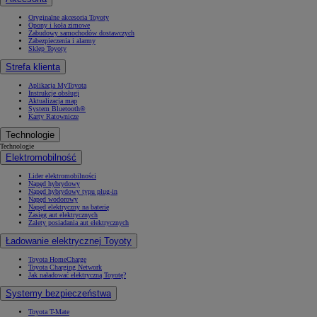
Oryginalne akcesoria Toyoty
Opony i koła zimowe
Zabudowy samochodów dostawczych
Zabezpieczenia i alarmy
Sklep Toyoty
Strefa klienta
Aplikacja MyToyota
Instrukcje obsługi
Aktualizacja map
System Bluetooth®
Karty Ratownicze
Technologie
Technologie
Elektromobilność
Lider elektromobilności
Napęd hybrydowy
Napęd hybrydowy typu plug-in
Napęd wodorowy
Napęd elektryczny na baterię
Zasięg aut elektrycznych
Zalety posiadania aut elektrycznych
Ładowanie elektrycznej Toyoty
Toyota HomeCharge
Toyota Charging Network
Jak naładować elektryczną Toyotę?
Systemy bezpieczeństwa
Toyota T-Mate