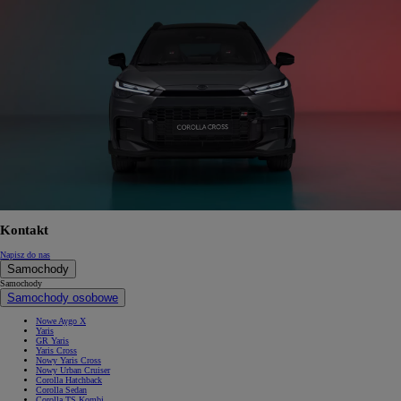
Kontakt
Napisz do nas
Samochody
Samochody
Samochody osobowe
Nowe Aygo X
Yaris
GR Yaris
Yaris Cross
Nowy Yaris Cross
Nowy Urban Cruiser
Corolla Hatchback
Corolla Sedan
Corolla TS Kombi