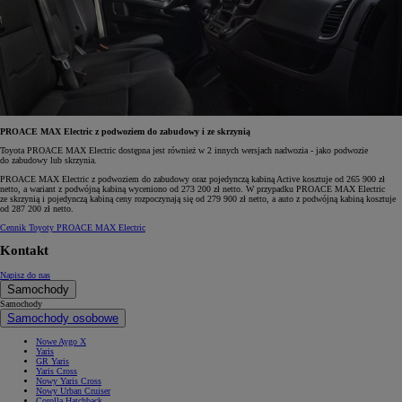
PROACE MAX Electric z podwoziem do zabudowy i ze skrzynią
Toyota PROACE MAX Electric dostępna jest również w 2 innych wersjach nadwozia - jako podwozie
do zabudowy lub skrzynia.
PROACE MAX Electric z podwoziem do zabudowy oraz pojedynczą kabiną Active kosztuje od 265 900 zł
netto, a wariant z podwójną kabiną wyceniono od 273 200 zł netto. W przypadku PROACE MAX Electric
ze skrzynią i pojedynczą kabiną ceny rozpoczynają się od 279 900 zł netto, a auto z podwójną kabiną kosztuje
od 287 200 zł netto.
Cennik Toyoty PROACE MAX Electric
Kontakt
Napisz do nas
Samochody
Samochody
Samochody osobowe
Nowe Aygo X
Yaris
GR Yaris
Yaris Cross
Nowy Yaris Cross
Nowy Urban Cruiser
Corolla Hatchback