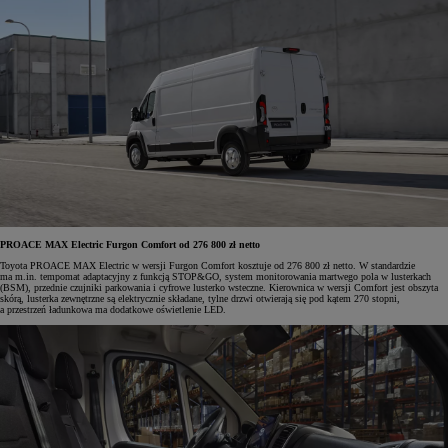
PROACE MAX Electric Furgon Comfort od 276 800 zł netto
Toyota PROACE MAX Electric w wersji Furgon Comfort kosztuje od 276 800 zł netto. W standardzie
ma m.in. tempomat adaptacyjny z funkcją STOP&GO, system monitorowania martwego pola w lusterkach
(BSM), przednie czujniki parkowania i cyfrowe lusterko wsteczne. Kierownica w wersji Comfort jest obszyta
skórą, lusterka zewnętrzne są elektrycznie składane, tylne drzwi otwierają się pod kątem 270 stopni,
a przestrzeń ładunkowa ma dodatkowe oświetlenie LED.