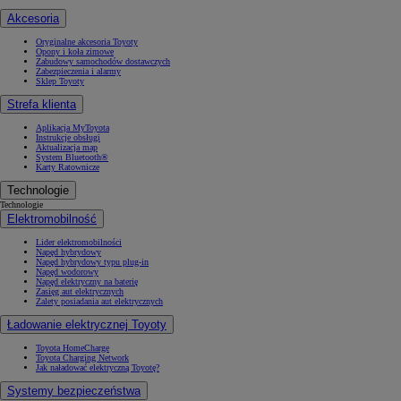
Akcesoria
Oryginalne akcesoria Toyoty
Opony i koła zimowe
Zabudowy samochodów dostawczych
Zabezpieczenia i alarmy
Sklep Toyoty
Strefa klienta
Aplikacja MyToyota
Instrukcje obsługi
Aktualizacja map
System Bluetooth®
Karty Ratownicze
Technologie
Technologie
Elektromobilność
Lider elektromobilności
Napęd hybrydowy
Napęd hybrydowy typu plug-in
Napęd wodorowy
Napęd elektryczny na baterię
Zasięg aut elektrycznych
Zalety posiadania aut elektrycznych
Ładowanie elektrycznej Toyoty
Toyota HomeCharge
Toyota Charging Network
Jak naładować elektryczną Toyotę?
Systemy bezpieczeństwa