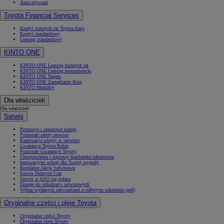
Auta używane
Toyota Financial Services
Kredyt niższych rat Toyota Easy
Kredyt standardowy
Leasing standardowy
KINTO ONE
KINTO ONE Leasing niższych rat
KINTO ONE Leasing konsumencki
KINTO ONE Najem
KINTO ONE Zarządzanie flotą
KINTO Mobility
Dla właścicieli
Dla właścicieli
Serwis
Promocje i sezonowe usługi
Pozostałe oferty serwisu
Rezerwacja wizyty w serwisie
Gwarancja Toyota Relax
Pozostałe Gwarancje Toyoty
Ubezpieczenia i naprawy blacharsko-lakiernicze
Innowacyjne usługi dla Twojej wygody
Bezpłatne Akcje Serwisowe
Serwis Dobrych Cen
Serwis w ASO się opłaca
Dostęp do informacji serwisowych
Wykaz wydanych zaświadczeń o odbytym szkoleniu (pdf)
Oryginalne części i oleje Toyota
Oryginalne części Toyoty
Oryginalne oleje Toyoty