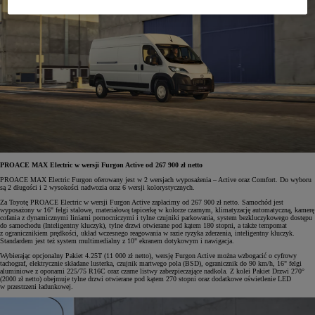
PROACE MAX Electric w wersji Furgon Active od 267 900 zł netto
PROACE MAX Electric Furgon oferowany jest w 2 wersjach wyposażenia – Active oraz Comfort. Do wyboru
są 2 długości i 2 wysokości nadwozia oraz 6 wersji kolorystycznych.
Za Toyotę PROACE Electric w wersji Furgon Active zapłacimy od 267 900 zł netto. Samochód jest
wyposażony w 16" felgi stalowe, materiałową tapicerkę w kolorze czarnym, klimatyzację automatyczną, kamerę
cofania z dynamicznymi liniami pomocniczymi i tylne czujniki parkowania, system bezkluczykowego dostępu
do samochodu (Inteligentny kluczyk), tylne drzwi otwierane pod kątem 180 stopni, a także tempomat
z ogranicznikiem prędkości, układ wczesnego reagowania w razie ryzyka zderzenia, inteligentny kluczyk.
Standardem jest też system multimedialny z 10" ekranem dotykowym i nawigacja.
Wybierając opcjonalny Pakiet 4.25T (11 000 zł netto), wersję Furgon Active można wzbogacić o cyfrowy
tachograf, elektrycznie składane lusterka, czujnik martwego pola (BSD), ogranicznik do 90 km/h, 16" felgi
aluminiowe z oponami 225/75 R16C oraz czarne listwy zabezpieczające nadkola. Z kolei Pakiet Drzwi 270°
(2000 zł netto) obejmuje tylne drzwi otwierane pod kątem 270 stopni oraz dodatkowe oświetlenie LED
w przestrzeni ładunkowej.