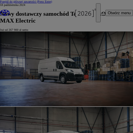
Przejdź do głównej zawartości
(Press Enter)
18 października 2024
Nowy dostawczy samochód Toyoty – PROACE
Otwórz menu
MAX Electric
Już od 267 900 zł netto