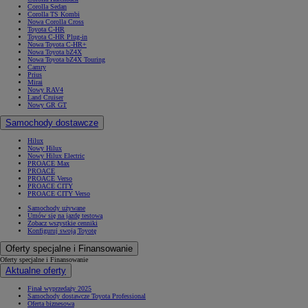
Corolla Sedan
Corolla TS Kombi
Nowa Corolla Cross
Toyota C-HR
Toyota C-HR Plug-in
Nowa Toyota C-HR+
Nowa Toyota bZ4X
Nowa Toyota bZ4X Touring
Camry
Prius
Mirai
Nowy RAV4
Land Cruiser
Nowy GR GT
Samochody dostawcze
Hilux
Nowy Hilux
Nowy Hilux Electric
PROACE Max
PROACE
PROACE Verso
PROACE CITY
PROACE CITY Verso
Samochody używane
Umów się na jazdę testową
Zobacz wszystkie cenniki
Konfiguruj swoją Toyotę
Oferty specjalne i Finansowanie
Oferty specjalne i Finansowanie
Aktualne oferty
Finał wyprzedaży 2025
Samochody dostawcze Toyota Professional
Oferta biznesowa