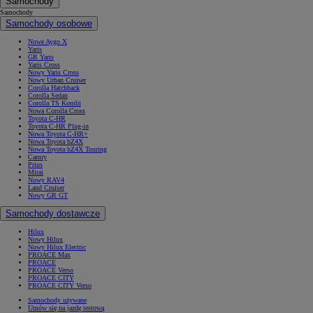
Samochody
Samochody
Samochody osobowe
Nowe Aygo X
Yaris
GR Yaris
Yaris Cross
Nowy Yaris Cross
Nowy Urban Cruiser
Corolla Hatchback
Corolla Sedan
Corolla TS Kombi
Nowa Corolla Cross
Toyota C-HR
Toyota C-HR Plug-in
Nowa Toyota C-HR+
Nowa Toyota bZ4X
Nowa Toyota bZ4X Touring
Camry
Prius
Mirai
Nowy RAV4
Land Cruiser
Nowy GR GT
Samochody dostawcze
Hilux
Nowy Hilux
Nowy Hilux Electric
PROACE Max
PROACE
PROACE Verso
PROACE CITY
PROACE CITY Verso
Samochody używane
Umów się na jazdę testową