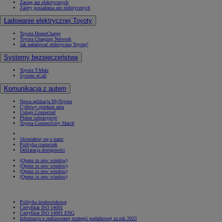
Zasięg aut elektrycznych
Zalety posiadania aut elektrycznych
Ładowanie elektrycznej Toyoty
Toyota HomeCharge
Toyota Charging Network
Jak naładować elektryczną Toyotę?
Systemy bezpieczeństwa
Toyota T-Mate
System eCall
Komunikacja z autem
Nowa aplikacja MyToyota
Cyfrowy opiekun auta
Usługi Connected
Płatne subskrypcje
Toyota Connectivity Match
Skontaktuj się z nami
Polityka ciasteczek
Deklaracja dostępności
(Opens in new window)
(Opens in new window)
(Opens in new window)
(Opens in new window)
Polityka środowiskowa
Certyfikat ISO 14001
Certyfikat ISO 14001 ENG
Informacja o realizowanej strategii podatkowej za rok 2023