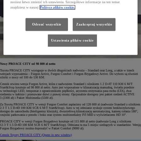
możesz łatwo zmienić ich ustawienia. Szczegółowe informacje na ten temat
znajdziesz w naszej
Polityce plików cookie.
Odrzuć wszystkie
Zaakceptuj wszystkie
Ustawienia plików cookie
Nowy PROACE CITY od 98 800 zł netto
Toyota PROACE CITY występuje w dwóch długościach nadwozia – Standard oraz Long, a także w trzech
wersjach wyposażenia – Furgon Active, Furgon Comfort i Furgon Brygadowy Active. Do wyboru są również
silniki o mocy od 100 do 130 KM.
Cennik otwiera wersja Furgon Active, która z nadwoziem Standard i silnikiem 1.2 D-4T 110 KM 6 M/T
Start&Stop kosztuje od 98 800 zł netto. Auto jest wyposażone w klimatyzację manualną, światła przednie
w technologii LED, tempomat z ogranicznikiem prędkości, asystenta utrzymania pasa ruchu (LTA), dwa
siedzenia w kabinie i przesuwane drzwi z prawej strony. Opcjonalnie dostępny jest pakiet siedzeń ACTIVE
3 (2300 zł) i Pakiet Multimedia (5500 zł).
Za Toyotę PROACE CITY w wersji Furgon Comfort zapłacimy od 128 600 zł (nadwozie Standard z silnikiem
2.3 T 1.5 D-4D 100 KM SCR 6 M/T Start&Stop). Auto w tej odmianie zyskuje system bezkluczykowego
dostępu do samochodu (Inteligentny kluczyk), dwustrefową klimatyzację automatyczną, kamerę cofania 180°,
czujniki parkowania z przodu i boku oraz system multimedialny IVI MID z wyświetlaczem HD 10".
PROACE CITY w wersji Furgon Brygadowy kosztuje od 115 800 zł netto (nadwozie Long z silnikiem
12.3 T 1.5 D-4D 100 KM SCR 6 M/T Start&Stop). Odmiana ta ma 5 miejsc siedzących w standardzie. Wersję
Furgon Brygadowy można doposażyć w Pakiet Comfort (9000 zł).
Cennik Toyoty PROACE CITY
(Opens in new window)