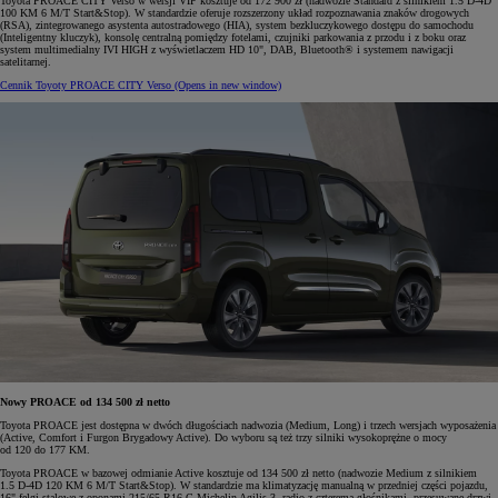
Toyota PROACE CITY Verso w wersji VIP kosztuje od 172 900 zł (nadwozie Standard z silnikiem 1.5 D-4D
100 KM 6 M/T Start&Stop). W standardzie oferuje rozszerzony układ rozpoznawania znaków drogowych
(RSA), zintegrowanego asystenta autostradowego (HIA), system bezkluczykowego dostępu do samochodu
(Inteligentny kluczyk), konsolę centralną pomiędzy fotelami, czujniki parkowania z przodu i z boku oraz
system multimedialny IVI HIGH z wyświetlaczem HD 10", DAB, Bluetooth® i systemem nawigacji
satelitarnej.
Cennik Toyoty PROACE CITY Verso
(Opens in new window)
Nowy PROACE od 134 500 zł netto
Toyota PROACE jest dostępna w dwóch długościach nadwozia (Medium, Long) i trzech wersjach wyposażenia
(Active, Comfort i Furgon Brygadowy Active). Do wyboru są też trzy silniki wysokoprężne o mocy
od 120 do 177 KM.
Toyota PROACE w bazowej odmianie Active kosztuje od 134 500 zł netto (nadwozie Medium z silnikiem
1.5 D-4D 120 KM 6 M/T Start&Stop). W standardzie ma klimatyzację manualną w przedniej części pojazdu,
16" felgi stalowe z oponami 215/65 R16 C Michelin Agilis 3, radio z czterema głośnikami, przesuwane drzwi