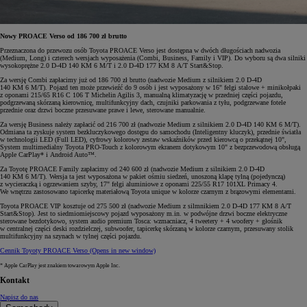
Nowy PROACE Verso od 186 700 zł brutto
Przeznaczona do przewozu osób Toyota PROACE Verso jest dostępna w dwóch długościach nadwozia
(Medium, Long) i czterech wersjach wyposażenia (Combi, Business, Family i VIP). Do wyboru są dwa silniki
wysokoprężne 2.0 D-4D 140 KM 6 M/T i 2.0 D-4D 177 KM 8 A/T Start&Stop.
Za wersję Combi zapłacimy już od 186 700 zł brutto (nadwozie Medium z silnikiem 2.0 D-4D
140 KM 6 M/T). Pojazd ten może przewieźć do 9 osób i jest wyposażony w 16" felgi stalowe + minikołpaki
z oponami 215/65 R16 C 106 T Michelin Agilis 3, manualną klimatyzację w przedniej części pojazdu,
podgrzewaną skórzaną kierownicę, multifunkcyjny dach, czujniki parkowania z tyłu, podgrzewane fotele
przednie oraz drzwi boczne przesuwane prawe i lewe, sterowane manualnie.
Za wersję Business należy zapłacić od 216 700 zł (nadwozie Medium z silnikiem 2.0 D-4D 140 KM 6 M/T).
Odmiana ta zyskuje system bezkluczykowego dostępu do samochodu (Inteligentny kluczyk), przednie światła
w technologii LED (Full LED), cyfrowy kolorowy zestaw wskaźników przed kierowcą o przekątnej 10",
System multimedialny Toyota PRO-Touch z kolorowym ekranem dotykowym 10" z bezprzewodową obsługą
Apple CarPlay* i Android Auto™.
Za Toyotę PROACE Family zapłacimy od 240 600 zł (nadwozie Medium z silnikiem 2.0 D-4D
140 KM 6 M/T). Wersja ta jest wyposażona w pakiet ośmiu siedzeń, unoszoną klapę tylną (pojedynczą)
z wycieraczką i ogrzewaniem szyby, 17" felgi aluminiowe z oponami 225/55 R17 101XL Primacy 4.
We wnętrzu zastosowano tapicerkę materiałową Toyota unique w kolorze czarnym z brązowymi elementami.
Toyota PROACE VIP kosztuje od 275 500 zł (nadwozie Medium z silmnikiem 2.0 D-4D 177 KM 8 A/T
Start&Stop). Jest to siedmiomiejscowy pojazd wyposażony m.in. w podwójne drzwi boczne elektryczne
sterowane bezdotykowo, system audio premium Tosca: wzmacniacz, 4 tweetery + 4 woofery + głośnik
w centralnej części deski rozdzielczej, subwoofer, tapicerkę skórzaną w kolorze czarnym, przesuwany stolik
multifunkcyjny na szynach w tylnej części pojazdu.
Cennik Toyoty PROACE Verso
(Opens in new window)
* Apple CarPlay jest znakiem towarowym Apple Inc.
Kontakt
Napisz do nas