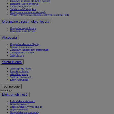
Innowacyjne usługi dla Twojej wygody
Bezpłatne Akcje Serwisowe
Serwis Dobrych Cen
Serwis w ASO się opłaca
Dostęp do informacji serwisowych
Wykaz wydanych zaświadczeń o odbytym szkoleniu (pdf)
Oryginalne części i oleje Toyota
Oryginalne części Toyoty
Oryginalne oleje Toyoty
Akcesoria
Oryginalne akcesoria Toyoty
Opony i koła zimowe
Zabudowy samochodów dostawczych
Zabezpieczenia i alarmy
Sklep Toyoty
Strefa klienta
Aplikacja MyToyota
Instrukcje obsługi
Aktualizacja map
System Bluetooth®
Karty Ratownicze
Technologie
Technologie
Elektromobilność
Lider elektromobilności
Napęd hybrydowy
Napęd hybrydowy typu plug-in
Napęd wodorowy
Napęd elektryczny na baterię