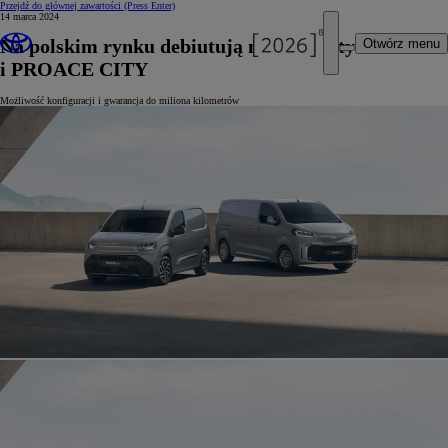
Przejdź do głównej zawartości
(Press Enter)
14 marca 2024
Na polskim rynku debiutują nowe Toyoty PROACE
Otwórz menu
i PROACE CITY
Możliwość konfiguracji i gwarancja do miliona kilometrów