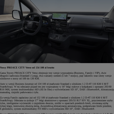
Nowy PROACE CITY Verso od 134 100 zł brutto
Gama Toyoty PROACE CITY Verso obejmuje trzy wersje wyposażenia (Business, Family i VIP), dwie
długości nadwozia (Standard i Long), dwa warianty siedzeń (5 lub 7 miejsc), pięć lakierów oraz cztery wersje
silnikowe o mocy od 100 do 130 KM.
Auto w wersji Business kosztuje od 134 100 zł (nadwozie Standard z silnikiem 1.2 D-4T 110 KM 6 M/T
Start&Stop). W tej odmianie pojazd ten jest wyposażony w 16" felgi stalowe z kołpakami i oponami 205/60
R16 96H, system multimedialny AIO (All In One) z wyświetlaczem SD 10", DAB i Bluetooth®, klimatyzację
manualną, czujniki parkowania z tyłu.
Za wersję Family zapłacimy już od 152 100 zł (nadwozie Standard z silnikiem 1.2 D-4T 110 KM 6 M/T
Start&Stop). Odmiana ta zyskuje 17" felgi aluminiowe z oponami 205/55 R17 95V XL, przyciemniane szyby
tylne, inteligentne wycieraczki z czujnikiem deszczu, stoliki w oparciach przednich foteli, otwieraną szybę
tylnej klapy, kierownicę obszytą skórą, dwustrefową klimatyzację automatyczną, podgrzewane fotele przednie,
6 głośników, system multimedialny IVI MID z wyświetlaczem HD 10", DAB i Bluetooth®.