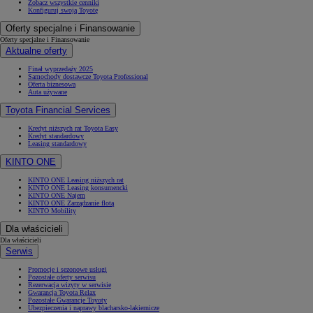
Zobacz wszystkie cenniki
Konfiguruj swoją Toyotę
Oferty specjalne i Finansowanie
Oferty specjalne i Finansowanie
Aktualne oferty
Finał wyprzedaży 2025
Samochody dostawcze Toyota Professional
Oferta biznesowa
Auta używane
Toyota Financial Services
Kredyt niższych rat Toyota Easy
Kredyt standardowy
Leasing standardowy
KINTO ONE
KINTO ONE Leasing niższych rat
KINTO ONE Leasing konsumencki
KINTO ONE Najem
KINTO ONE Zarządzanie flotą
KINTO Mobility
Dla właścicieli
Dla właścicieli
Serwis
Promocje i sezonowe usługi
Pozostałe oferty serwisu
Rezerwacja wizyty w serwisie
Gwarancja Toyota Relax
Pozostałe Gwarancje Toyoty
Ubezpieczenia i naprawy blacharsko-lakiernicze