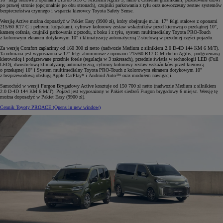
po prawej stronie (opcjonalnie po obu stronach), czujniki parkowania z tyłu oraz nowoczesny zestaw systemów
bezpieczeństwa czynnego i wsparcia kierowcy Toyota Safety Sense.
Wersjię Active można doposażyć w Pakiet Easy (9900 zł), który obejmuje m.in. 17" felgi stalowe z oponami
215/60 R17 C i pełnymi kołpakami, cyfrowy kolorowy zestaw wskaźników przed kierowcą o przekątnej 10",
kamerę cofania, czujniki parkowania z przodu, z boku i z tyłu, system multimedialny Toyota PRO-Touch
z kolorowym ekranem dotykowym 10" i klimatyzację automatyczną 2-strefową w przedniej części pojazdu.
Za wersję Comfort zapłacimy od 160 300 zł netto (nadwozie Medium z silnikiem 2.0 D-4D 144 KM 6 M/T).
Ta odmiana jest wyposażona w 17" felgi aluminiowe z oponami 215/60 R17 C Michelin Agilis, podgrzewaną
kierownicę i podgrzewane przednie fotele (regulacja w 3 zakresach), przednie światła w technologii LED (Full
LED), dwustrefową klimatyzację automatyczną, cyfrowy kolorowy zestaw wskaźników przed kierowcą
o przekątnej 10" i System multimedialny Toyota PRO-Touch z kolorowym ekranem dotykowym 10"
z bezprzewodową obsługą Apple CarPlay* i Android Auto™ oraz modułem nawigacji.
Samochód w wersji Furgon Brygadowy Active kosztuje od 150 700 zł netto (nadwozie Medium z silnikiem
2.0 D-4D 144 KM 6 M/T). Pojazd jest wyposażony w Pakiet siedzeń Furgon brygadowy 6 miejsc. Wersję tę
można doposażyć w Pakiet Easy (9900 zł).
Cennik Toyoty PROACE
(Opens in new window)