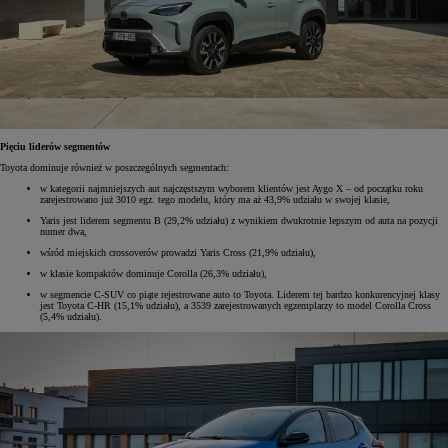
Pięciu liderów segmentów
Toyota dominuje również w poszczególnych segmentach:
w kategorii najmniejszych aut najczęstszym wyborem klientów jest Aygo X – od początku roku
zarejestrowano już 3010 egz. tego modelu, który ma aż 43,9% udziału w swojej klasie,
Yaris jest liderem segmentu B (29,2% udziału) z wynikiem dwukrotnie lepszym od auta na pozycji
numer dwa,
wśród miejskich crossoverów prowadzi Yaris Cross (21,9% udziału),
w klasie kompaktów dominuje Corolla (26,3% udziału),
w segmencie C-SUV co piąte rejestrowane auto to Toyota. Liderem tej bardzo konkurencyjnej klasy
jest Toyota C-HR (15,1% udziału), a 3539 zarejestrowanych egzemplarzy to model Corolla Cross
(5,4% udziału).