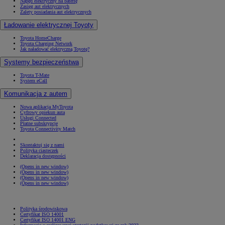
Napęd elektryczny na baterię
Zasięg aut elektrycznych
Zalety posiadania aut elektrycznych
Ładowanie elektrycznej Toyoty
Toyota HomeCharge
Toyota Charging Network
Jak naładować elektryczną Toyotę?
Systemy bezpieczeństwa
Toyota T-Mate
System eCall
Komunikacja z autem
Nowa aplikacja MyToyota
Cyfrowy opiekun auta
Usługi Connected
Płatne subskrypcje
Toyota Connectivity Match
Skontaktuj się z nami
Polityka ciasteczek
Deklaracja dostępności
(Opens in new window)
(Opens in new window)
(Opens in new window)
(Opens in new window)
Polityka środowiskowa
Certyfikat ISO 14001
Certyfikat ISO 14001 ENG