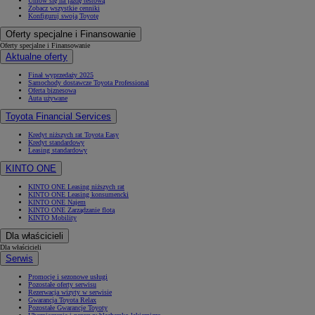
Umów się na jazdę testową
Zobacz wszystkie cenniki
Konfiguruj swoją Toyotę
Oferty specjalne i Finansowanie
Oferty specjalne i Finansowanie
Aktualne oferty
Finał wyprzedaży 2025
Samochody dostawcze Toyota Professional
Oferta biznesowa
Auta używane
Toyota Financial Services
Kredyt niższych rat Toyota Easy
Kredyt standardowy
Leasing standardowy
KINTO ONE
KINTO ONE Leasing niższych rat
KINTO ONE Leasing konsumencki
KINTO ONE Najem
KINTO ONE Zarządzanie flotą
KINTO Mobility
Dla właścicieli
Dla właścicieli
Serwis
Promocje i sezonowe usługi
Pozostałe oferty serwisu
Rezerwacja wizyty w serwisie
Gwarancja Toyota Relax
Pozostałe Gwarancje Toyoty