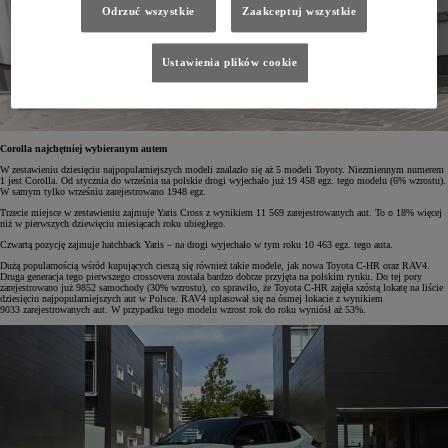
Odrzuć wszystkie
Zaakceptuj wszystkie
Ustawienia plików cookie
Corolla najchętniej wybieranym autem
W zestawieniu dziesięciu najpopularniejszych modeli znalazło się aż 5 modeli Toyoty. Niezmiennym numerem
1 jest Corolla. Od stycznia do września na polskie drogi wyjechało już 19 458 egz. tego modelu (6% wzrostu).
W samym tylko wrześniu zarejestrowano 1948 egz.
Trzecie miejsce w zestawieniu zajmuje Yaris Cross z wynikiem 11 569 zarejestrowanych aut. To o 18% więcej
niż w pierwszych dziewięciu miesiącach roku ubiegłego.
Czwartą pozycję zajmuje hatchback Yaris – na drogi wyjechało w tym roku 10 463 egz. tego auta.
Dużą popularnością wśród kupujących cieszą się również takie modele, jak nowa Toyota C-HR oraz RAV4.
Druga generacja tego pierwszego crossovera została bardzo dobrze przyjęta na polskim rynku. Do tej pory
zarejestrowano już 9852 samochody (30% wzrostu), co sprawiło, że Toyota C-HR zajęła szóstą lokatę na liście
dziesięciu najpopularniejszych aut w Polsce. RAV4 uplasował się na ósmej lokacie z wynikiem
9033 zarejestrowanych aut. W przypadku tego modelu wzrost rok do roku wyniósł aż 53%.