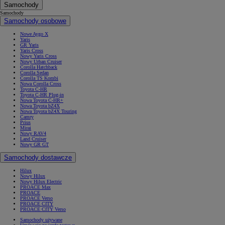
Samochody
Samochody
Samochody osobowe
Nowe Aygo X
Yaris
GR Yaris
Yaris Cross
Nowy Yaris Cross
Nowy Urban Cruiser
Corolla Hatchback
Corolla Sedan
Corolla TS Kombi
Nowa Corolla Cross
Toyota C-HR
Toyota C-HR Plug-in
Nowa Toyota C-HR+
Nowa Toyota bZ4X
Nowa Toyota bZ4X Touring
Camry
Prius
Mirai
Nowy RAV4
Land Cruiser
Nowy GR GT
Samochody dostawcze
Hilux
Nowy Hilux
Nowy Hilux Electric
PROACE Max
PROACE
PROACE Verso
PROACE CITY
PROACE CITY Verso
Samochody używane