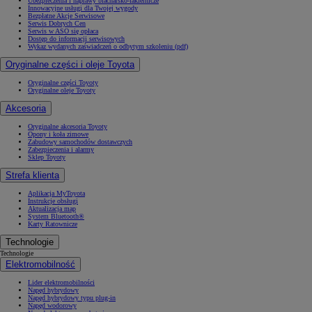
Ubezpieczenia i naprawy blacharsko-lakiernicze
Innowacyjne usługi dla Twojej wygody
Bezpłatne Akcje Serwisowe
Serwis Dobrych Cen
Serwis w ASO się opłaca
Dostęp do informacji serwisowych
Wykaz wydanych zaświadczeń o odbytym szkoleniu (pdf)
Oryginalne części i oleje Toyota
Oryginalne części Toyoty
Oryginalne oleje Toyoty
Akcesoria
Oryginalne akcesoria Toyoty
Opony i koła zimowe
Zabudowy samochodów dostawczych
Zabezpieczenia i alarmy
Sklep Toyoty
Strefa klienta
Aplikacja MyToyota
Instrukcje obsługi
Aktualizacja map
System Bluetooth®
Karty Ratownicze
Technologie
Technologie
Elektromobilność
Lider elektromobilności
Napęd hybrydowy
Napęd hybrydowy typu plug-in
Napęd wodorowy