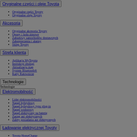
Oryginalne części i oleje Toyota
Oryginalne części Toyoty
Oryginalne oleje Toyoty
Akcesoria
Oryginalne akcesoria Toyoty
Opony i koła zimowe
Zabudowy samochodów dostawczych
Zabezpieczenia i alarmy
Sklep Toyoty
Strefa klienta
Aplikacja MyToyota
Instrukcje obsługi
Aktualizacja map
System Bluetooth®
Karty Ratownicze
Technologie
Technologie
Elektromobilność
Lider elektromobilności
Napęd hybrydowy
Napęd hybrydowy typu plug-in
Napęd wodorowy
Napęd elektryczny na baterię
Zasięg aut elektrycznych
Zalety posiadania aut elektrycznych
Ładowanie elektrycznej Toyoty
Toyota HomeCharge