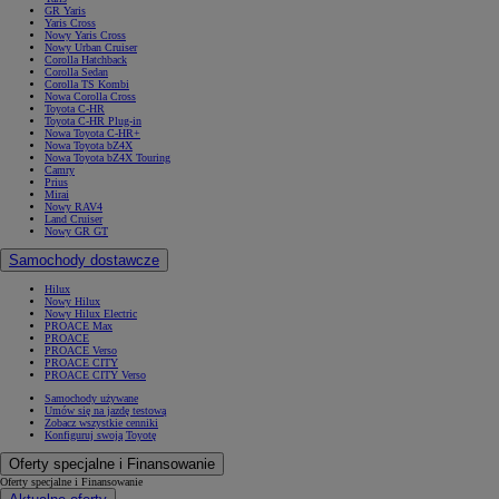
GR Yaris
Yaris Cross
Nowy Yaris Cross
Nowy Urban Cruiser
Corolla Hatchback
Corolla Sedan
Corolla TS Kombi
Nowa Corolla Cross
Toyota C-HR
Toyota C-HR Plug-in
Nowa Toyota C-HR+
Nowa Toyota bZ4X
Nowa Toyota bZ4X Touring
Camry
Prius
Mirai
Nowy RAV4
Land Cruiser
Nowy GR GT
Samochody dostawcze
Hilux
Nowy Hilux
Nowy Hilux Electric
PROACE Max
PROACE
PROACE Verso
PROACE CITY
PROACE CITY Verso
Samochody używane
Umów się na jazdę testową
Zobacz wszystkie cenniki
Konfiguruj swoją Toyotę
Oferty specjalne i Finansowanie
Oferty specjalne i Finansowanie