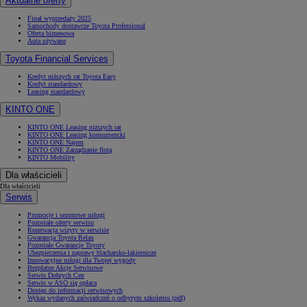
Aktualne oferty
Finał wyprzedaży 2025
Samochody dostawcze Toyota Professional
Oferta biznesowa
Auta używane
Toyota Financial Services
Kredyt niższych rat Toyota Easy
Kredyt standardowy
Leasing standardowy
KINTO ONE
KINTO ONE Leasing niższych rat
KINTO ONE Leasing konsumencki
KINTO ONE Najem
KINTO ONE Zarządzanie flotą
KINTO Mobility
Dla właścicieli
Dla właścicieli
Serwis
Promocje i sezonowe usługi
Pozostałe oferty serwisu
Rezerwacja wizyty w serwisie
Gwarancja Toyota Relax
Pozostałe Gwarancje Toyoty
Ubezpieczenia i naprawy blacharsko-lakiernicze
Innowacyjne usługi dla Twojej wygody
Bezpłatne Akcje Serwisowe
Serwis Dobrych Cen
Serwis w ASO się opłaca
Dostęp do informacji serwisowych
Wykaz wydanych zaświadczeń o odbytym szkoleniu (pdf)