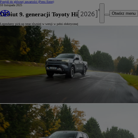
Przejdź do głównej zawartości
(Press Enter)
10 listopada 2025
Debiut 9. generacji Toyoty Hilux
Otwórz menu
Legendarny pick-up teraz również w wersji w pełni elektrycznej