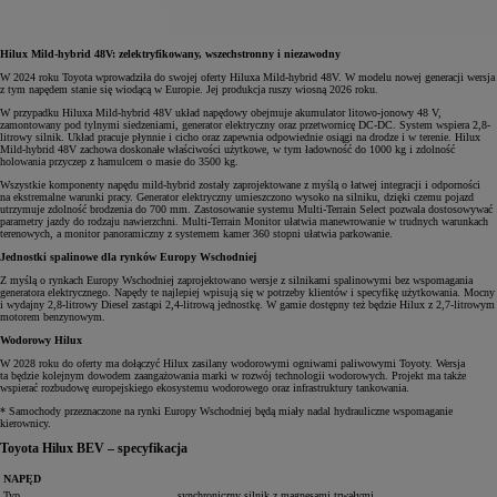
Hilux Mild-hybrid 48V: zelektryfikowany, wszechstronny i niezawodny
W 2024 roku Toyota wprowadziła do swojej oferty Hiluxa Mild-hybrid 48V. W modelu nowej generacji wersja
z tym napędem stanie się wiodącą w Europie. Jej produkcja ruszy wiosną 2026 roku.
W przypadku Hiluxa Mild-hybrid 48V układ napędowy obejmuje akumulator litowo-jonowy 48 V,
zamontowany pod tylnymi siedzeniami, generator elektryczny oraz przetwornicę DC-DC. System wspiera 2,8-
litrowy silnik. Układ pracuje płynnie i cicho oraz zapewnia odpowiednie osiągi na drodze i w terenie.
Hilux
Mild-hybrid 48V zachowa doskonałe właściwości użytkowe, w tym ładowność do 1000 kg i zdolność
holowania przyczep z hamulcem o masie do 3500 kg.
Wszystkie komponenty napędu mild-hybrid zostały zaprojektowane z myślą o łatwej integracji i odporności
na ekstremalne warunki pracy. Generator elektryczny umieszczono wysoko na silniku, dzięki czemu pojazd
utrzymuje zdolność brodzenia do 700 mm.
Zastosowanie systemu Multi-Terrain Select pozwala dostosowywać
parametry jazdy do rodzaju nawierzchni. Multi-Terrain Monitor ułatwia manewrowanie w trudnych warunkach
terenowych, a monitor panoramiczny z systemem kamer 360 stopni ułatwia parkowanie.
Jednostki spalinowe dla rynków Europy Wschodniej
Z myślą o rynkach Europy Wschodniej zaprojektowano wersje z silnikami spalinowymi bez wspomagania
generatora elektrycznego. Napędy te najlepiej wpisują się w potrzeby klientów i specyfikę użytkowania. Mocny
i wydajny 2,8-litrowy Diesel zastąpi 2,4-litrową jednostkę. W gamie dostępny też będzie Hilux z 2,7-litrowym
motorem benzynowym.
Wodorowy Hilux
W 2028 roku do oferty ma dołączyć Hilux zasilany wodorowymi ogniwami paliwowymi Toyoty. Wersja
ta będzie kolejnym dowodem zaangażowania marki w rozwój technologii wodorowych. Projekt ma także
wspierać rozbudowę europejskiego ekosystemu wodorowego oraz infrastruktury tankowania.
* Samochody przeznaczone na rynki Europy Wschodniej będą miały nadal hydrauliczne wspomaganie
kierownicy.
Toyota Hilux BEV – specyfikacja
NAPĘD
Typ
synchroniczny silnik z magnesami trwałymi