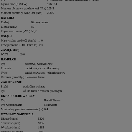
Łączna moc (KM/kW)
196/144
Moment obrotowy przedniej osi (Nm)
205,5
Moment obrotowy tylnej osi (Nm)
268,6
BATERIA
Rodzaj
litowo-jonowa
Liczba ogniw
80
Pojemność brutto (kWh)
59,2
OSIĄGI
Maksymalna prędkość (km/h)
140
Przyspieszenie 0–100 km/h (s)
<10
ZASIĘG (km)
WLTP
240
HAMULCE
Typ
tarczowe, wentylowane
Przednie
zacisk stały, czterotłoczkowy
Tylne
zacisk pływający, jednotłoczkowy
Rozmiar (przód/tył)
17-calowe tarcze
ZAWIESZENIE
Przód
podwójne wahacze
Tył
oś De Dion z resorem piórowym
UKŁAD KIEROWNICZY
Typ
Rack&Pinion
Typ wspomagania
elektryczne
Minimalny promień zawracania (m)
6,4
WYMIARY NADWOZIA
Długość (mm)
5320
Szerokość (mm)
1855
Wysokość (mm)
1865
Rozstaw osi (mm)
3085