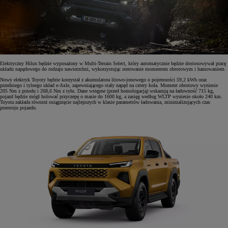
Elektryczny Hilux będzie wyposażony w Multi-Terrain Select, który automatycznie będzie dostosowywał pracę
układu napędowego do rodzaju nawierzchni, wykorzystując sterowanie momentem obrotowym i hamowaniem.
Nowy elektryk Toyoty będzie korzystał z akumulatora litowo-jonowego o pojemności 59,2 kWh oraz
przedniego i tylnego układ e-Axle, zapewniającego stały napęd na cztery koła. Moment obrotowy wyniesie
205 Nm z przodu i 268,6 Nm z tyłu. Dane wstępne (przed homologacją) wskazują na ładowność 715 kg,
pojazd będzie mógł holować przyczepę o masie do 1600 kg, a zasięg według WLTP wyniesie około 240 km.
Toyota zakłada również osiągnięcie najlepszych w klasie parametrów ładowania, minimalizujących czas
przestoju pojazdu.