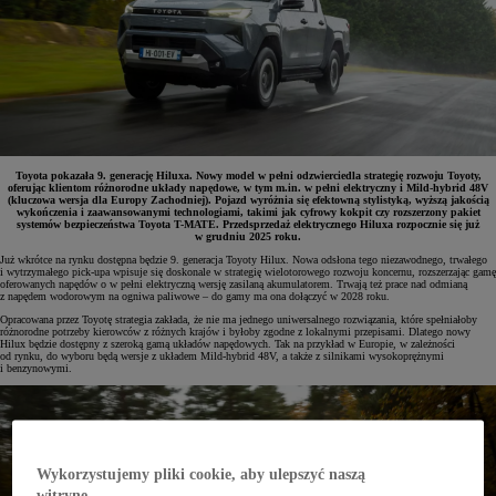
Toyota pokazała 9. generację Hiluxa. Nowy model w pełni odzwierciedla strategię rozwoju Toyoty,
oferując klientom różnorodne układy napędowe, w tym m.in. w pełni elektryczny i Mild-hybrid 48V
(kluczowa wersja dla Europy Zachodniej). Pojazd wyróżnia się efektowną stylistyką, wyższą jakością
wykończenia i zaawansowanymi technologiami, takimi jak cyfrowy kokpit czy rozszerzony pakiet
systemów bezpieczeństwa Toyota T-MATE. Przedsprzedaż elektrycznego Hiluxa rozpocznie się już
w grudniu 2025 roku.
Już wkrótce na rynku dostępna będzie 9. generacja Toyoty Hilux. Nowa odsłona tego niezawodnego, trwałego
i wytrzymałego pick-upa wpisuje się doskonale w strategię wielotorowego rozwoju koncernu, rozszerzając gamę
oferowanych napędów o w pełni elektryczną wersję zasilaną akumulatorem. Trwają też prace nad odmianą
z napędem wodorowym na ogniwa paliwowe – do gamy ma ona dołączyć w 2028 roku.
Opracowana przez Toyotę strategia zakłada, że nie ma jednego uniwersalnego rozwiązania, które spełniałoby
różnorodne potrzeby kierowców z różnych krajów i byłoby zgodne z lokalnymi przepisami. Dlatego nowy
Hilux będzie dostępny z szeroką gamą układów napędowych. Tak na przykład w Europie, w zależności
od rynku, do wyboru będą wersje z układem Mild-hybrid 48V, a także z silnikami wysokoprężnymi
i benzynowymi.
Wykorzystujemy pliki cookie, aby ulepszyć naszą