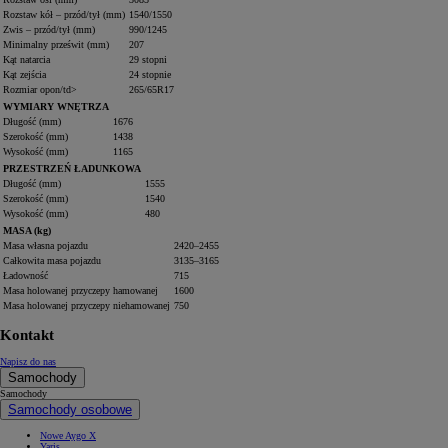
Rozstaw kół – przód/tył (mm)
1540/1550
Zwis – przód/tył (mm)
990/1245
Minimalny prześwit (mm)
207
Kąt natarcia
29 stopni
Kąt zejścia
24 stopnie
Rozmiar opon/td>
265/65R17
WYMIARY WNĘTRZA
Długość (mm)
1676
Szerokość (mm)
1438
Wysokość (mm)
1165
PRZESTRZEŃ ŁADUNKOWA
Długość (mm)
1555
Szerokość (mm)
1540
Wysokość (mm)
480
MASA (kg)
Masa własna pojazdu
2420–2455
Całkowita masa pojazdu
3135–3165
Ładowność
715
Masa holowanej przyczepy hamowanej
1600
Masa holowanej przyczepy niehamowanej
750
Kontakt
Napisz do nas
Samochody
Samochody
Samochody osobowe
Nowe Aygo X
Yaris