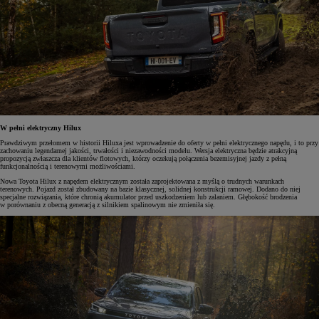
W pełni elektryczny Hilux
Prawdziwym przełomem w historii Hiluxa jest wprowadzenie do oferty w pełni elektrycznego napędu, i to przy
zachowaniu legendarnej jakości, trwałości i niezawodności modelu. Wersja elektryczna będzie atrakcyjną
propozycją zwłaszcza dla klientów flotowych, którzy oczekują połączenia bezemisyjnej jazdy z pełną
funkcjonalnością i terenowymi możliwościami.
Nowa Toyota Hilux z napędem elektrycznym została zaprojektowana z myślą o trudnych warunkach
terenowych. Pojazd został zbudowany na bazie klasycznej, solidnej konstrukcji ramowej. Dodano do niej
specjalne rozwiązania, które chronią akumulator przed uszkodzeniem lub zalaniem. Głębokość brodzenia
w porównaniu z obecną generacją z silnikiem spalinowym nie zmieniła się.