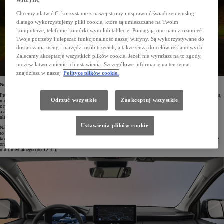
witrynę
Chcemy ułatwić Ci korzystanie z naszej strony i usprawnić świadczenie usług,
dlatego wykorzystujemy pliki cookie, które są umieszczane na Twoim
komputerze, telefonie komórkowym lub tablecie. Pomagają one nam zrozumieć
Twoje potrzeby i ulepszać funkcjonalność naszej witryny. Są wykorzystywane do
dostarczania usług i narzędzi osób trzecich, a także służą do celów reklamowych.
Zalecamy akceptację wszystkich plików cookie. Jeżeli nie wyrażasz na to zgody,
możesz łatwo zmienić ich ustawienia. Szczegółowe informacje na ten temat
znajdziesz w naszej
Polityce plików cookie.
Nowa stylistyka i udoskonalone właściwości jezdne
Projektanci nowego Hiluxa inspirowali się koncepcją „Tough and Agile” („mocny i zwinny”). Uwagę zwracają
Odrzuć wszystkie
Zaakceptuj wszystkie
muskularne proporcje auta, a także smukłe reflektory połączone z klasycznym napisem TOYOTA. Wersję
z napędem elektrycznym dopracowano pod kątem aerodynamiki. Zrezygnowano w niej z tradycyjnego grilla,
a auto otrzymało specjalnie zaprojektowane felgi aluminiowe. We wszystkich wersjach pojawił się stopień
ułatwiający dostęp do przestrzeni ładunkowej oraz przeprojektowany próg boczny.
Ustawienia plików cookie
Najnowsza generacja Toyoty Hilux będzie oferowana wyłącznie z podwójną kabiną – dotychczas był
to najczęstszy wybór klientów. Wnętrze będzie się charakteryzowało wyższą jakością wykończenia. Większy
komfort podczas jazdy zapewni nowa deska rozdzielcza zaprojektowana w układzie horyzontalnym. Obejmuje
ona w pełni konfigurowalny zestaw wskaźników o przekątnej 12,3" oraz centralny ekran dotykowy systemu
multimedialnego (do 12,3").