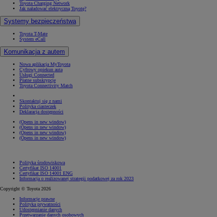
Toyota Charging Network
Jak naładować elektryczną Toyotę?
Systemy bezpieczeństwa
Toyota T-Mate
System eCall
Komunikacja z autem
Nowa aplikacja MyToyota
Cyfrowy opiekun auta
Usługi Connected
Płatne subskrypcje
Toyota Connectivity Match
Skontaktuj się z nami
Polityka ciasteczek
Deklaracja dostępności
(Opens in new window)
(Opens in new window)
(Opens in new window)
(Opens in new window)
Polityka środowiskowa
Certyfikat ISO 14001
Certyfikat ISO 14001 ENG
Informacja o realizowanej strategii podatkowej za rok 2023
Copyright © Toyota 2026
Informacje prawne
Polityka prywatności
Udostępnianie danych
Przetwarzanie danych osobowych