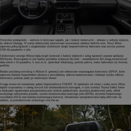
Wszystkie przełączniki – zarówno te dotyczące napędu, jak i funkcji terenowych – zebrano w jednym miejscu,
by ułatwić obsługę. W wersji elektrycznej zastosowano nowoczesny selektor shift-by-wire. Nowy Hilux
zapewnia pełną łączność z urządzeniami mobilnymi dzięki bezprzewodowej ładowarce oraz nowym portom
USB dla pasażerów z tyłu.
Użytkownicy nowego Hiluxa będą mogli korzystać z funkcji zdalnych i usług łączności poprzez aplikację
MyToyota. Rozwiązanie to jest bardzo przydatne zwłaszcza dla firm – menedżerowie flot mogą monitorować
dane nawet z 10 pojazdów, w tym m.in. sprawdzać lokalizację, poziom paliwa, status ładowania czy historię
podróży.
Bardzo przydatną nowością w Hiluxie 9. generacji jest elektryczne wspomaganie kierownicy (EPS)*, które
zapewnia bardziej bezpośrednie odczucia z prowadzenia, ułatwia manewrowanie i redukuje ryzyko odbicia
kierownicy podczas jazdy po nierównym terenie.
Uwagę zwraca też rozszerzony pakiet bezpieczeństwa T-MATE. W zależności od wersji i rynku nowy Hilux
będzie wyposażony w szereg nowych lub udoskonalonych rozwiązań, w tym systemy Toyota Safety Sense
z funkcjami ograniczania przyspieszenia przy niskich prędkościach, asystenta proaktywnej jazdy, układ
awaryjnego zatrzymania pojazdu, system monitorowania martwego pola (BSM), asystenta bezpiecznego
wysiadania (SEA) oraz kamerę monitorującą kierowcę. Aktualizacje oprogramowania będą odbywały się
zdalnie, za pośrednictwem technologii over-the-air.