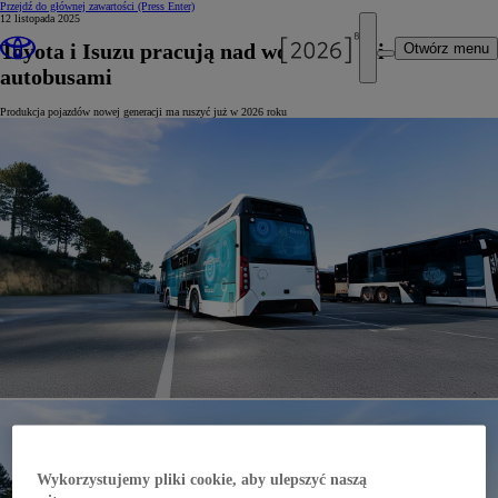
Przejdź do głównej zawartości
(Press Enter)
12 listopada 2025
Toyota i Isuzu pracują nad wodorowymi
Otwórz menu
autobusami
Produkcja pojazdów nowej generacji ma ruszyć już w 2026 roku
Wykorzystujemy pliki cookie, aby ulepszyć naszą