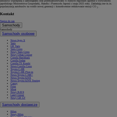
umożliwi współpracę z samorządami oraz przedsiębiorstwami w różnych regionach zgodnie z wytycznymi
japońskiego Ministerstwa Gospodarki, Handlu i Przemysłu Japonii z maja 2025 roku. Zakładają one m.in.
popularyzację autobusów na wodór nowej generacji i konsekwentne redukowanie emisji CO
.
2
Kontakt
Napisz do nas
Samochody
Samochody
Samochody osobowe
Nowe Aygo X
Yaris
GR Yaris
Yaris Cross
Nowy Yaris Cross
Nowy Urban Cruiser
Corolla Hatchback
Corolla Sedan
Corolla TS Kombi
Nowa Corolla Cross
Toyota C-HR
Toyota C-HR Plug-in
Nowa Toyota C-HR+
Nowa Toyota bZ4X
Nowa Toyota bZ4X Touring
Camry
Prius
Mirai
Nowy RAV4
Land Cruiser
Nowy GR GT
Samochody dostawcze
Hilux
Nowy Hilux