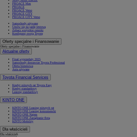
Nowy Hilux Electric
PROACE Max
PROACE
PROACE Verso
PROACE CITY
PROACE CITY Verso
Samochody używane
Umów się na jazdę testową
Zobacz wszystkie cenniki
Konfiguruj swoją Toyotę
Oferty specjalne i Finansowanie
Oferty specjalne i Finansowanie
Aktualne oferty
Finał wyprzedaży 2025
Samochody dostawcze Toyota Professional
Oferta biznesowa
Auta używane
Toyota Financial Services
Kredyt niższych rat Toyota Easy
Kredyt standardowy
Leasing standardowy
KINTO ONE
KINTO ONE Leasing niższych rat
KINTO ONE Leasing konsumencki
KINTO ONE Najem
KINTO ONE Zarządzanie flotą
KINTO Mobility
Dla właścicieli
Dla właścicieli