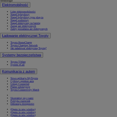
Technologie
Elektromobilność
Lider elektromobilności
Napęd hybrydowy
Napęd hybrydowy typu plug-in
Napęd wodorowy
Napęd elektryczny na baterię
Zasięg aut elektrycznych
Zalety posiadania aut elektrycznych
Ładowanie elektrycznej Toyoty
Toyota HomeCharge
Toyota Charging Network
Jak naładować elektryczną Toyotę?
Systemy bezpieczeństwa
Toyota T-Mate
System eCall
Komunikacja z autem
Nowa aplikacja MyToyota
Cyfrowy opiekun auta
Usługi Connected
Płatne subskrypcje
Toyota Connectivity Match
Skontaktuj się z nami
Polityka ciasteczek
Deklaracja dostępności
(Opens in new window)
(Opens in new window)
(Opens in new window)