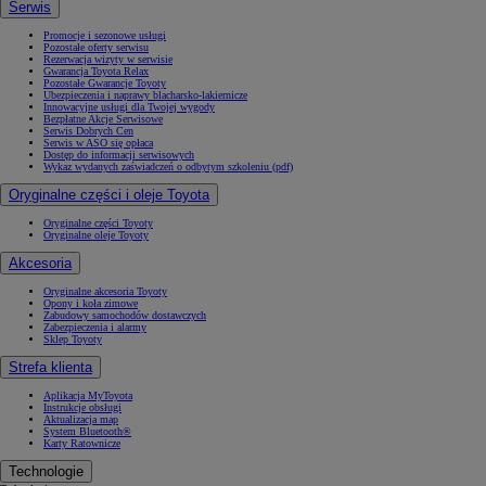
Serwis
Promocje i sezonowe usługi
Pozostałe oferty serwisu
Rezerwacja wizyty w serwisie
Gwarancja Toyota Relax
Pozostałe Gwarancje Toyoty
Ubezpieczenia i naprawy blacharsko-lakiernicze
Innowacyjne usługi dla Twojej wygody
Bezpłatne Akcje Serwisowe
Serwis Dobrych Cen
Serwis w ASO się opłaca
Dostęp do informacji serwisowych
Wykaz wydanych zaświadczeń o odbytym szkoleniu (pdf)
Oryginalne części i oleje Toyota
Oryginalne części Toyoty
Oryginalne oleje Toyoty
Akcesoria
Oryginalne akcesoria Toyoty
Opony i koła zimowe
Zabudowy samochodów dostawczych
Zabezpieczenia i alarmy
Sklep Toyoty
Strefa klienta
Aplikacja MyToyota
Instrukcje obsługi
Aktualizacja map
System Bluetooth®
Karty Ratownicze
Technologie