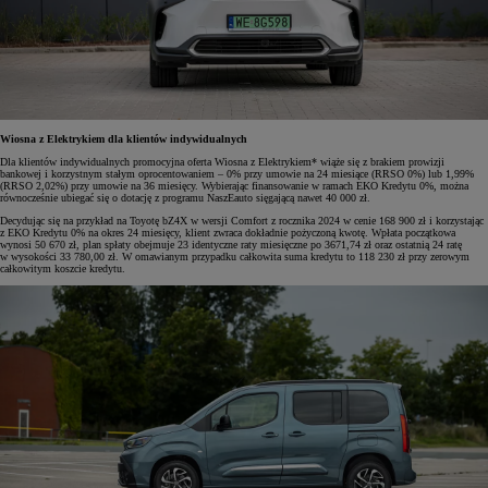
Wiosna z Elektrykiem dla klientów indywidualnych
Dla klientów indywidualnych promocyjna oferta Wiosna z Elektrykiem* wiąże się z brakiem prowizji
bankowej i korzystnym stałym oprocentowaniem – 0% przy umowie na 24 miesiące (RRSO 0%) lub 1,99%
(RRSO 2,02%) przy umowie na 36 miesięcy. Wybierając finansowanie w ramach EKO Kredytu 0%, można
równocześnie ubiegać się o dotację z programu NaszEauto sięgającą nawet 40 000 zł.
Decydując się na przykład na Toyotę bZ4X w wersji Comfort z rocznika 2024 w cenie 168 900 zł i korzystając
z EKO Kredytu 0% na okres 24 miesięcy, klient zwraca dokładnie pożyczoną kwotę. Wpłata początkowa
wynosi 50 670 zł, plan spłaty obejmuje 23 identyczne raty miesięczne po 3671,74 zł oraz ostatnią 24 ratę
w wysokości 33 780,00 zł. W omawianym przypadku całkowita suma kredytu to 118 230 zł przy zerowym
całkowitym koszcie kredytu.