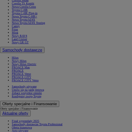
Corolla Sedan
Corolla TS Kombi
Nowa Corolla Cross
Toyota C-HR
Toyota C-HR Plug-in
Nowa Toyota C-HR+
Nowa Toyota bZ4X
Nowa Toyota bZ4X Touring
Camry
Prius
Mirai
Nowy RAV4
Land Cruiser
Nowy GR GT
Samochody dostawcze
Hilux
Nowy Hilux
Nowy Hilux Electric
PROACE Max
PROACE
PROACE Verso
PROACE CITY
PROACE CITY Verso
Samochody używane
Umów się na jazdę testową
Zobacz wszystkie cenniki
Konfiguruj swoją Toyotę
Oferty specjalne i Finansowanie
Oferty specjalne i Finansowanie
Aktualne oferty
Finał wyprzedaży 2025
Samochody dostawcze Toyota Professional
Oferta biznesowa
Auta używane