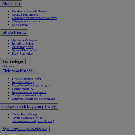
Akcesoria
Oryginalne akcesoria Toyoty
Opony i koła zimowe
Zabudowy samochodów dostawczych
Zabezpieczenia i alarmy
Sklep Toyoty
Strefa klienta
Aplikacja MyToyota
Instrukcje obsługi
Aktualizacja map
System Bluetooth®
Karty Ratownicze
Technologie
Technologie
Elektromobilność
Lider elektromobilności
Napęd hybrydowy
Napęd hybrydowy typu plug-in
Napęd wodorowy
Napęd elektryczny na baterię
Zasięg aut elektrycznych
Zalety posiadania aut elektrycznych
Ładowanie elektrycznej Toyoty
Toyota HomeCharge
Toyota Charging Network
Jak naładować elektryczną Toyotę?
Systemy bezpieczeństwa