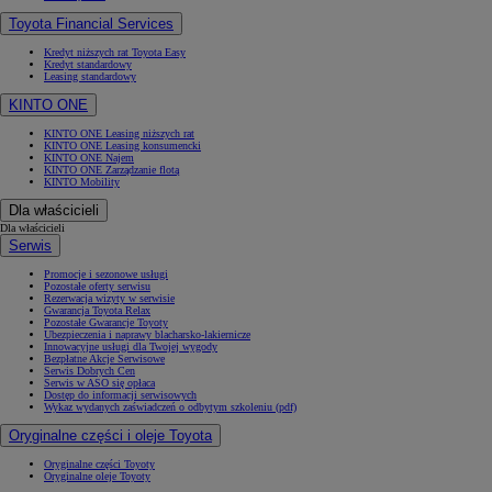
Toyota Financial Services
Kredyt niższych rat Toyota Easy
Kredyt standardowy
Leasing standardowy
KINTO ONE
KINTO ONE Leasing niższych rat
KINTO ONE Leasing konsumencki
KINTO ONE Najem
KINTO ONE Zarządzanie flotą
KINTO Mobility
Dla właścicieli
Dla właścicieli
Serwis
Promocje i sezonowe usługi
Pozostałe oferty serwisu
Rezerwacja wizyty w serwisie
Gwarancja Toyota Relax
Pozostałe Gwarancje Toyoty
Ubezpieczenia i naprawy blacharsko-lakiernicze
Innowacyjne usługi dla Twojej wygody
Bezpłatne Akcje Serwisowe
Serwis Dobrych Cen
Serwis w ASO się opłaca
Dostęp do informacji serwisowych
Wykaz wydanych zaświadczeń o odbytym szkoleniu (pdf)
Oryginalne części i oleje Toyota
Oryginalne części Toyoty
Oryginalne oleje Toyoty