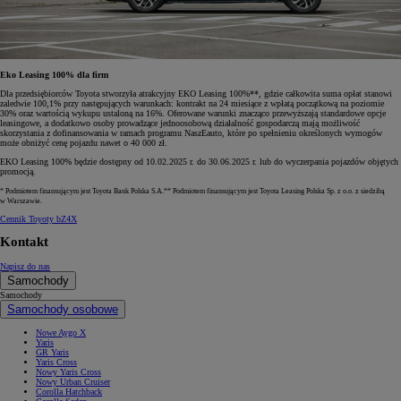
Eko Leasing 100% dla firm
Dla przedsiębiorców Toyota stworzyła atrakcyjny EKO Leasing 100%**, gdzie całkowita suma opłat stanowi
zaledwie 100,1% przy następujących warunkach: kontrakt na 24 miesiące z wpłatą początkową na poziomie
30% oraz wartością wykupu ustaloną na 16%. Oferowane warunki znacząco przewyższają standardowe opcje
leasingowe, a dodatkowo osoby prowadzące jednoosobową działalność gospodarczą mają możliwość
skorzystania z dofinansowania w ramach programu NaszEauto, które po spełnieniu określonych wymogów
może obniżyć cenę pojazdu nawet o 40 000 zł.
EKO Leasing 100% będzie dostępny od 10.02.2025 r. do 30.06.2025 r. lub do wyczerpania pojazdów objętych
promocją.
* Podmiotem finansującym jest Toyota Bank Polska S.A.** Podmiotem finansującym jest Toyota Leasing Polska Sp. z o.o. z siedzibą
w Warszawie.
Cennik Toyoty bZ4X
Kontakt
Napisz do nas
Samochody
Samochody
Samochody osobowe
Nowe Aygo X
Yaris
GR Yaris
Yaris Cross
Nowy Yaris Cross
Nowy Urban Cruiser
Corolla Hatchback