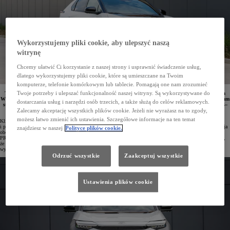
Wykorzystujemy pliki cookie, aby ulepszyć naszą
witrynę
Chcemy ułatwić Ci korzystanie z naszej strony i usprawnić świadczenie usług,
dlatego wykorzystujemy pliki cookie, które są umieszczane na Twoim
komputerze, telefonie komórkowym lub tablecie. Pomagają one nam zrozumieć
Twoje potrzeby i ulepszać funkcjonalność naszej witryny. Są wykorzystywane do
Toyota wprowadza nowe opcje finansowania elektryków dla różnych odbiorców. Oferta promocyjna
Wiosna z Elektrykiem jest skierowana do klientów indywidualnych, a EKO Leasing 100% to program
dostarczania usług i narzędzi osób trzecich, a także służą do celów reklamowych.
stworzony z myślą o przedsiębiorcach. Obie oferty obejmują pojazdy wyprodukowane w latach 2024–
2025.
Zalecamy akceptację wszystkich plików cookie. Jeżeli nie wyrażasz na to zgody,
możesz łatwo zmienić ich ustawienia. Szczegółowe informacje na ten temat
Klienci zainteresowani zakupem samochodu z napędem elektrycznym w autoryzowanych salonach Toyoty
i punktach Toyota Professional mogą skorzystać z wyjątkowo atrakcyjnych warunków finansowania. Promocja
znajdziesz w naszej
Polityce plików cookie.
obejmuje szeroki wybór modeli elektrycznych: Toyotę bZ4X, PROACE MAX Electric, PROACE Electric,
PROACE Verso Electric, PROACE CITY Electric, a także PROACE CITY Verso Electric. Warto podkreślić,
że specjalne warunki dotyczą zarówno pojazdów z końcówki produkcji 2024, jak i najnowszych egzemplarzy
wyprodukowanych w 2025 roku.
Odrzuć wszystkie
Zaakceptuj wszystkie
Ustawienia plików cookie