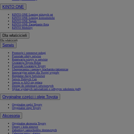
KINTO ONE
KINTO ONE Leasing niższych rat
KINTO ONE Leasing konsumencki
KINTO ONE Najem
KINTO ONE Zarządzanie flotą
KINTO Mobility
Dla właścicieli
Dla właścicieli
Serwis
Promocje i sezonowe usługi
Pozostałe oferty serwisu
Rezerwacja wizyty w serwisie
Gwarancja Toyota Relax
Pozostałe Gwarancje Toyoty
Ubezpieczenia i naprawy blacharsko-lakiernicze
Innowacyjne usługi dla Twojej wygody
Bezpłatne Akcje Serwisowe
Serwis Dobrych Cen
Serwis w ASO się opłaca
Dostęp do informacji serwisowych
Wykaz wydanych zaświadczeń o odbytym szkoleniu (pdf)
Oryginalne części i oleje Toyota
Oryginalne części Toyoty
Oryginalne oleje Toyoty
Akcesoria
Oryginalne akcesoria Toyoty
Opony i koła zimowe
Zabudowy samochodów dostawczych
Zabezpieczenia i alarmy