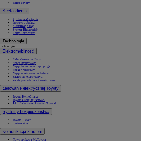
Sklep Toyoty
Strefa klienta
Aplikacja MyToyota
Instrukcje obsługi
Aktualizacja map
System Bluetooth®
Karty Ratownicze
Technologie
Technologie
Elektromobilność
Lider elektromobilności
Napęd hybrydowy
Napęd hybrydowy typu plug-in
Napęd wodorowy
Napęd elektryczny na baterię
Zasięg aut elektrycznych
Zalety posiadania aut elektrycznych
Ładowanie elektrycznej Toyoty
Toyota HomeCharge
Toyota Charging Network
Jak naładować elektryczną Toyotę?
Systemy bezpieczeństwa
Toyota T-Mate
System eCall
Komunikacja z autem
Nowa aplikacja MyToyota