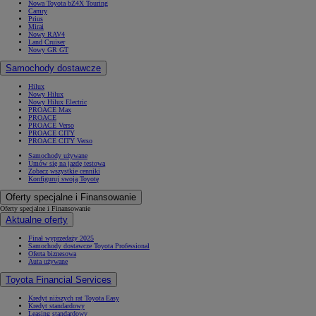
Nowa Toyota bZ4X Touring
Camry
Prius
Mirai
Nowy RAV4
Land Cruiser
Nowy GR GT
Samochody dostawcze
Hilux
Nowy Hilux
Nowy Hilux Electric
PROACE Max
PROACE
PROACE Verso
PROACE CITY
PROACE CITY Verso
Samochody używane
Umów się na jazdę testową
Zobacz wszystkie cenniki
Konfiguruj swoją Toyotę
Oferty specjalne i Finansowanie
Oferty specjalne i Finansowanie
Aktualne oferty
Finał wyprzedaży 2025
Samochody dostawcze Toyota Professional
Oferta biznesowa
Auta używane
Toyota Financial Services
Kredyt niższych rat Toyota Easy
Kredyt standardowy
Leasing standardowy