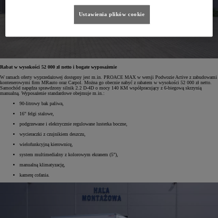
Ustawienia plików cookie
Rabat w wysokości 52 000 zł netto i bogate wyposażenie
W ramach oferty wyprzedażowej dostępny jest m.in. PROACE MAX w wersji Podwozie Active z zabudowami
kontenerowymi firm MRauto oraz Carpol. Można go obecnie nabyć z rabatem w wysokości 52 000 zł netto.
Samochód napędza sprawdzony silnik 2.2 D-4D o mocy 140 KM współpracujący z 6-biegową skrzynią
manualną. Wyposażenie standardowe obejmuje m.in.:
90-litrowy bak paliwa,
16" felgi stalowe,
podgrzewane i elektrycznie regulowane lusterka boczne,
wycieraczki z czujnikiem deszczu,
wielofunkcyjną kierownicę,
system multimedialny z kolorowym ekranem (5"),
manualną klimatyzację,
kamerę cofania.