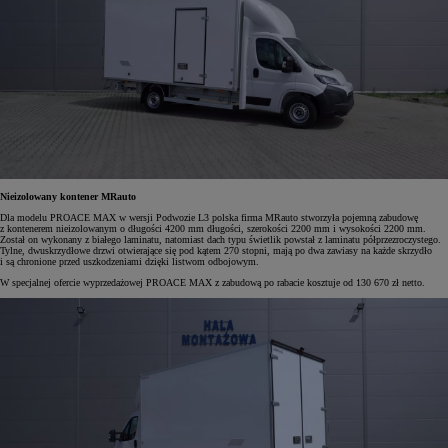
Nieizolowany kontener MRauto
Dla modelu PROACE MAX w wersji Podwozie L3 polska firma MRauto stworzyła pojemną zabudowę
z kontenerem nieizolowanym o długości 4200 mm długości, szerokości 2200 mm i wysokości 2200 mm.
Został on wykonany z białego laminatu, natomiast dach typu świetlik powstał z laminatu półprzezroczystego.
Tylne, dwuskrzydłowe drzwi otwierające się pod kątem 270 stopni, mają po dwa zawiasy na każde skrzydło
i są chronione przed uszkodzeniami dzięki listwom odbojowym.
W specjalnej ofercie wyprzedażowej PROACE MAX z zabudową po rabacie kosztuje od 130 670 zł netto.