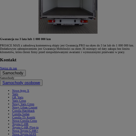
Gwarancja na 3 lata lub 1 000 000 km
PROACE MAX z zabudową kontenerową objęty jest Gwarancją PRO na okres do 3 lat lub do 1 000 000 km.
Dodatkowym zabezpieczeniem jest Gwarancja Mobilności na okres 36 miesięcy od daty zakupu bez limitu
kilometrów, która chroni firmy przed niespodziewanymi awariami i wymuszonymi przerwami w pracy.
Kontakt
Napisz do nas
Samochody
Samochody
Samochody osobowe
Nowe Aygo X
Yaris
GR Yaris
Yaris Cross
Nowy Yaris Cross
Nowy Urban Cruiser
Corolla Hatchback
Corolla Sedan
Corolla TS Kombi
Nowa Corolla Cross
Toyota C-HR
Toyota C-HR Plug-in
Nowa Toyota C-HR+
Nowa Toyota bZ4X