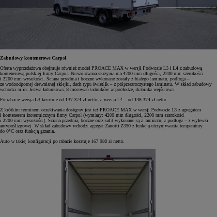
Zabudowy kontenerowe Carpol
Oferta wyprzedażowa obejmuje również model PROACE MAX w wersji Podwozie L3 i L4 z zabudową
kontenerową polskiej firmy Carpol. Nieizolowana skrzynia ma 4200 mm długości, 2200 mm szerokości
i 2200 mm wysokości. Ściana przednia i boczne wykonane zostały z białego laminatu, podłoga –
ze wodoodpornej drewnianej sklejki, dach typu świetlik – z półprzezroczystego laminatu. W skład zabudowy
wchodzi m.in. listwa ładunkowa, 8 mocowań ładunków w podłodze, drabinka wejściowa.
Po rabacie wersja L3 kosztuje od 137 374 zł netto, a wersja L4 – od 138 374 zł netto.
Z krótkim terminem oczekiwania dostępny jest też PROACE MAX w wersji Podwozie L3 z agregatem
i kontenerem izotermicznym firmy Carpol (wymiary: 4200 mm długości, 2200 mm szerokości
i 2200 mm wysokości). Ściana przednia, boczne oraz sufit wykonane są z laminatu, a podłoga – z wylewki
antypoślizgowej. W skład zabudowy wchodzi agregat Zanotti Z350 z funkcją utrzymywania temperatury
do 0°C oraz funkcją grzania.
Auto w takiej konfiguracji po rabacie kosztuje 167 980 zł netto.