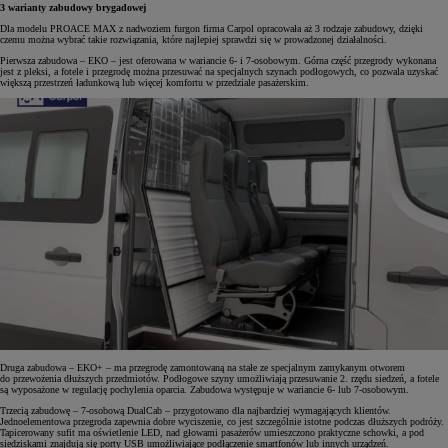
3 warianty zabudowy brygadowej
Dla modelu PROACE MAX z nadwoziem furgon firma Carpol opracowała aż 3 rodzaje zabudowy, dzięki
czemu można wybrać takie rozwiązania, które najlepiej sprawdzi się w prowadzonej działalności.
Pierwsza zabudowa – EKO – jest oferowana w wariancie 6- i 7-osobowym. Górna część przegrody wykonana
jest z pleksi, a fotele i przegrodę można przesuwać na specjalnych szynach podłogowych, co pozwala uzyskać
większą przestrzeń ładunkową lub więcej komfortu w przedziale pasażerskim.
Druga zabudowa – EKO+ – ma przegrodę zamontowaną na stałe ze specjalnym zamykanym otworem
do przewożenia dłuższych przedmiotów. Podłogowe szyny umożliwiają przesuwanie 2. rzędu siedzeń, a fotele
są wyposażone w regulację pochylenia oparcia. Zabudowa występuje w wariancie 6- lub 7-osobowym.
Trzecią zabudowę – 7-osobową DualCab – przygotowano dla najbardziej wymagających klientów.
Jednoelementowa przegroda zapewnia dobre wyciszenie, co jest szczególnie istotne podczas dłuższych podróży.
Tapicerowany sufit ma oświetlenie LED, nad głowami pasażerów umieszczono praktyczne schowki, a pod
siedziskami znajdują się porty USB umożliwiające podłączenie smartfonów lub innych urządzeń.