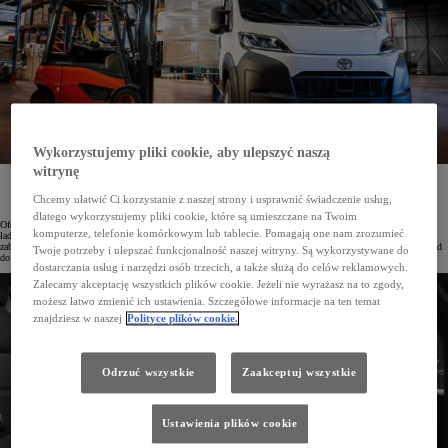
Wykorzystujemy pliki cookie, aby ulepszyć naszą
witrynę
U dilerów Toyoty w Polsce, a także w specjalistycznych salonach Toyota Professional można już
zamawiać model PROACE MAX w wersji van z zabudową furgon brygadowy renomowanego
Chcemy ułatwić Ci korzystanie z naszej strony i usprawnić świadczenie usług,
producenta. Samochód wraz z zabudową objęty jest gwarancją na 3 lata lub do 1 000 000 km.
dlatego wykorzystujemy pliki cookie, które są umieszczane na Twoim
Oferta samochodów użytkowych Toyoty została rozszerzona o model PROACE MAX. Pojazd ten łączy dużą
komputerze, telefonie komórkowym lub tablecie. Pomagają one nam zrozumieć
ładowność i przestrzeń towarową z wydajnymi napędami. Do wyboru jest szeroka gama nadwozi, a także
zabudowy skonstruowane przez autoryzowanych partnerów Toyoty. Konwersje te pozwalają dostosować pojazd
Twoje potrzeby i ulepszać funkcjonalność naszej witryny. Są wykorzystywane do
do rodzaju prowadzonej działalności, zwiększają jego praktyczność oraz podnoszą wartość rezydualną.
dostarczania usług i narzędzi osób trzecich, a także służą do celów reklamowych.
Zalecamy akceptację wszystkich plików cookie. Jeżeli nie wyrażasz na to zgody,
możesz łatwo zmienić ich ustawienia. Szczegółowe informacje na ten temat
znajdziesz w naszej
Polityce plików cookie.
Odrzuć wszystkie
Zaakceptuj wszystkie
Ustawienia plików cookie