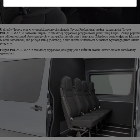
U dilerów Toyoty oraz w wyspecjalizowanych salonach Toyota Professional można już zamawiać Toyotę
PROACE MAX w nadwoziu furgon i z zabudową brygadową przygotowaną przez firmę Carpol. Zakup pojazdu
nie odbiega od zasad obowiązujących w przypadku innych wersji tego auta. Zabudowa zostaje ujęta na fakturze
w cenie samochodu, ma pełną 3-letnią gwarancję, a auto można sfinansować w ramach wybranego przez klienta
programu.
Furgon PROACE MAX z zabudową brygadową dostępny jest z krótkim czasem oczekiwania na zamówiony
egzemplarz.