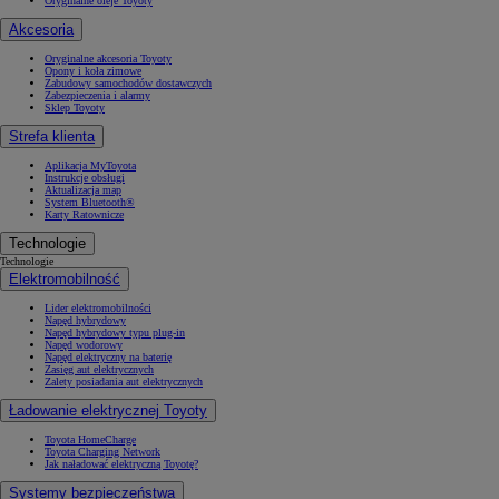
Oryginalne oleje Toyoty
Akcesoria
Oryginalne akcesoria Toyoty
Opony i koła zimowe
Zabudowy samochodów dostawczych
Zabezpieczenia i alarmy
Sklep Toyoty
Strefa klienta
Aplikacja MyToyota
Instrukcje obsługi
Aktualizacja map
System Bluetooth®
Karty Ratownicze
Technologie
Technologie
Elektromobilność
Lider elektromobilności
Napęd hybrydowy
Napęd hybrydowy typu plug-in
Napęd wodorowy
Napęd elektryczny na baterię
Zasięg aut elektrycznych
Zalety posiadania aut elektrycznych
Ładowanie elektrycznej Toyoty
Toyota HomeCharge
Toyota Charging Network
Jak naładować elektryczną Toyotę?
Systemy bezpieczeństwa