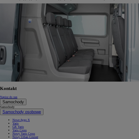
Kontakt
Napisz do nas
Samochody
Samochody
Samochody osobowe
Nowe Aygo X
Yaris
GR Yaris
Yaris Cross
Nowy Yaris Cross
Nowy Urban Cruiser