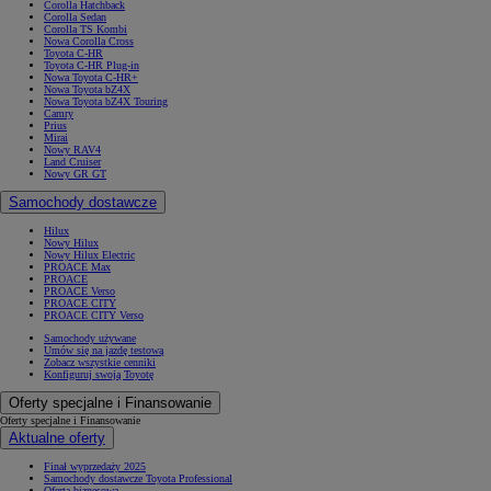
Corolla Hatchback
Corolla Sedan
Corolla TS Kombi
Nowa Corolla Cross
Toyota C-HR
Toyota C-HR Plug-in
Nowa Toyota C-HR+
Nowa Toyota bZ4X
Nowa Toyota bZ4X Touring
Camry
Prius
Mirai
Nowy RAV4
Land Cruiser
Nowy GR GT
Samochody dostawcze
Hilux
Nowy Hilux
Nowy Hilux Electric
PROACE Max
PROACE
PROACE Verso
PROACE CITY
PROACE CITY Verso
Samochody używane
Umów się na jazdę testową
Zobacz wszystkie cenniki
Konfiguruj swoją Toyotę
Oferty specjalne i Finansowanie
Oferty specjalne i Finansowanie
Aktualne oferty
Finał wyprzedaży 2025
Samochody dostawcze Toyota Professional
Oferta biznesowa