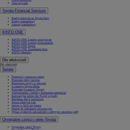
Auta używane
Toyota Financial Services
Kredyt niższych rat Toyota Easy
Kredyt standardowy
Leasing standardowy
KINTO ONE
KINTO ONE Leasing niższych rat
KINTO ONE Leasing konsumencki
KINTO ONE Najem
KINTO ONE Zarządzanie flotą
KINTO Mobility
Dla właścicieli
Dla właścicieli
Serwis
Promocje i sezonowe usługi
Pozostałe oferty serwisu
Rezerwacja wizyty w serwisie
Gwarancja Toyota Relax
Pozostałe Gwarancje Toyoty
Ubezpieczenia i naprawy blacharsko-lakiernicze
Innowacyjne usługi dla Twojej wygody
Bezpłatne Akcje Serwisowe
Serwis Dobrych Cen
Serwis w ASO się opłaca
Dostęp do informacji serwisowych
Wykaz wydanych zaświadczeń o odbytym szkoleniu (pdf)
Oryginalne części i oleje Toyota
Oryginalne części Toyoty