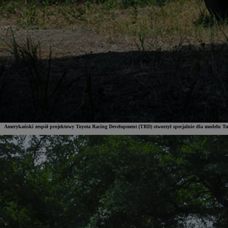
Amerykański zespół projektowy Toyota Racing Development (TRD) stworzył specjalnie dla modelu T
Od
81 900 zł
Yaris Cross
HYBRID