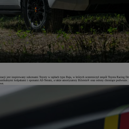
cji jest inspirowany sukcesami Toyoty w rajdach typu Baja, w których uczestniczył zespół Toyota Racing De
nikalnymi kołpakami i oponami All-Terrain, a także amortyzatory Bilstein® oraz osłony chroniące podwozie.
owe.