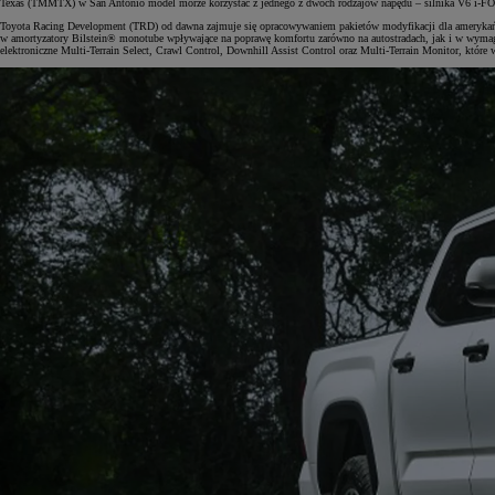
Texas (TMMTX) w San Antonio model morze korzystać z jednego z dwóch rodzajów napędu – silnika V6 i
Toyota Racing Development (TRD) od dawna zajmuje się opracowywaniem pakietów modyfikacji dla amerykańs
w amortyzatory Bilstein® monotube wpływające na poprawę komfortu zarówno na autostradach, jak i w wymag
elektroniczne Multi-Terrain Select, Crawl Control, Downhill Assist Control oraz Multi-Terrain Monitor, które