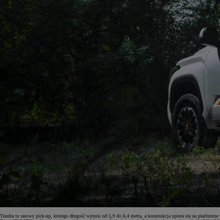
Tundra to rasowy pick-up, którego długość wynosi od 5,9 do 6,4 metra, a konstrukcja opiera się na platfo