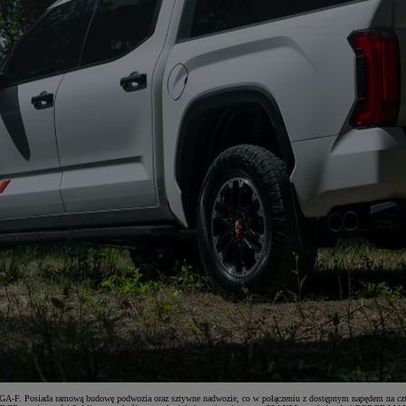
rmie GA-F. Posiada ramową budowę podwozia oraz sztywne nadwozie, co w połączeniu z dostępnym napędem na c