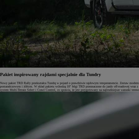
Pakiet inspirowany rajdami specjalnie dla Tundry
Nowy pakiet TRD Rally przekształca Tundrę w pojazd o prawdziwie rajdowym temperamencie. Zestaw moderniza
pomarańczowym i żółtym. W skład pakietu wchodzą 18" felgi TRD przeznaczone do jazdy off-roadowej wraz z u
system Multi-Terrain Select i Crawl Control, co sprawia, że jest przygotowany na najtrudniejsze warunki teren