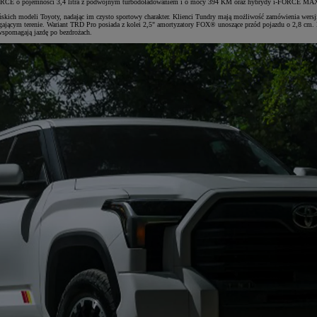
-FORCE o pojemności 3,4 litra z podwójnym turbodoładowaniem i o mocy 394 KM oraz hybrydy i-FORCE M
kich modeli Toyoty, nadając im czysto sportowy charakter. Klienci Tundry mają możliwość zamówienia wer
ającym terenie. Wariant TRD Pro posiada z kolei 2,5" amortyzatory FOX® unoszące przód pojazdu o 2,8 cm. 
 wspomagają jazdę po bezdrożach.