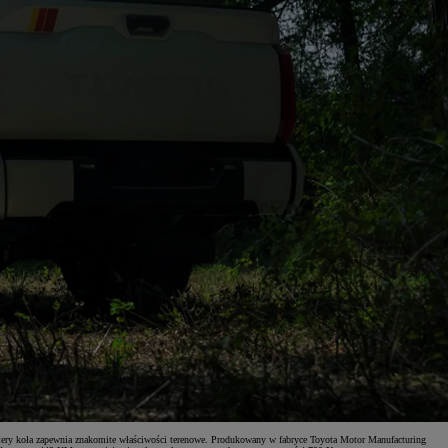
ztery koła zapewnia znakomite właściwości terenowe. Produkowany w fabryce Toyota Motor Manufacturing