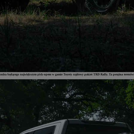
undra będącego największym pick-upem w gamie Toyoty rajdowy pakiet TRD Rally. Ta potężna terenów