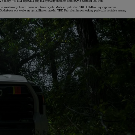
AX o mocy 443 KM zapewniającej maksymalny moment obrotowy o wartości 790 Nm.
sji o zwiększonych możliwościach terenowych. Modele z pakietem TRD Off-Road są wyposażone
Dodatkowe opcje obejmują stabilizator przedni TRD Pro, aluminiową osłonę podwozia, a także systemy