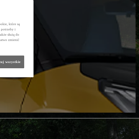
okie, które są
potrzeby i
także służą do
łatwo zmienić
uj wszystkie