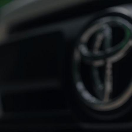
Od
105 300 zł
Corolla Hatchback
HYBRID