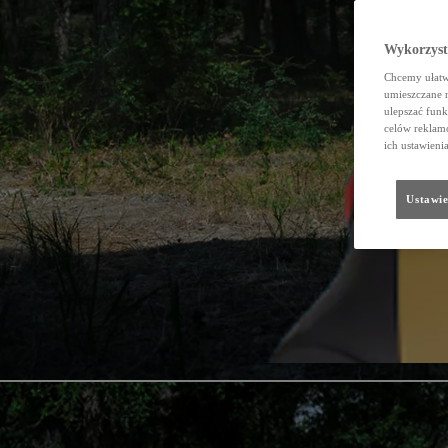
Wykorzystu
Chcemy ułatwi
umieszczane 
ulepszać funk
celów reklamo
ich ustawieni
Ustawie