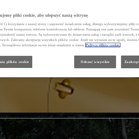
jemy pliki cookie, aby ulepszyć naszą witrynę
ć Ci korzystanie z naszej strony i usprawnić świadczenie usług, dlatego wykorzystujemy pliki co
na Twoim komputerze, telefonie komórkowym lub tablecie. Pomagają one nam zrozumieć Twoje 
cjonalność naszej witryny. Są wykorzystywane do dostarczania usług i narzędzi osób trzecich, a 
wych. Zalecamy akceptację wszystkich plików cookie. Jeżeli nie wyrażasz na to zgody, możesz 
a. Szczegółowe informacje na ten temat znajdziesz w naszej
Polityce plików cookie.
nia plików cookie
Odrzuć wszystkie
Zaakcept