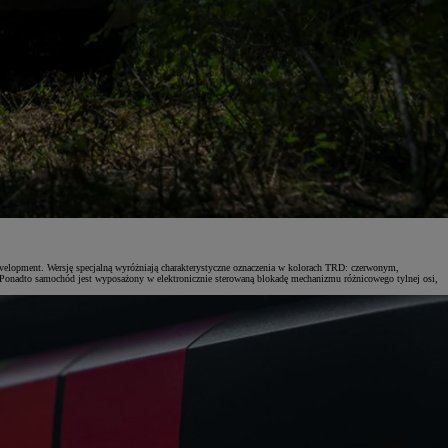
velopment. Wersję specjalną wyróżniają charakterystyczne oznaczenia w kolorach TRD: czerwonym,
 Ponadto samochód jest wyposażony w elektronicznie sterowaną blokadę mechanizmu różnicowego tylnej osi,