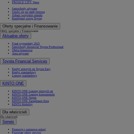
PROACE CITY Verso
Samochody używane
Umów się na jazdę testową
Zobacz wszystkie cenniki
Konfiguruj swoją Toyotę
Oferty specjalne i Finansowanie
Oferty specjalne i Finansowanie
Aktualne oferty
Finał wyprzedaży 2025
Samochody dostawcze Toyota Professional
Oferta biznesowa
Auta używane
Toyota Financial Services
Kredyt niższych rat Toyota Easy
Kredyt standardowy
Leasing standardowy
KINTO ONE
KINTO ONE Leasing niższych rat
KINTO ONE Leasing konsumencki
KINTO ONE Najem
KINTO ONE Zarządzanie flotą
KINTO Mobility
Dla właścicieli
Dla właścicieli
Serwis
Promocje i sezonowe usługi
Pozostałe oferty serwisu