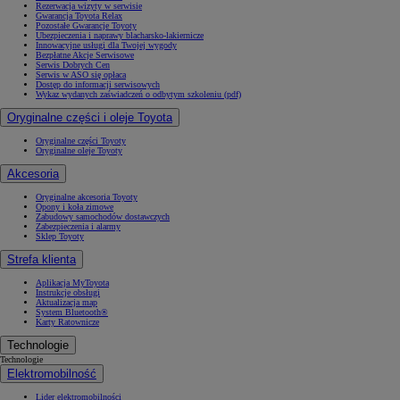
Rezerwacja wizyty w serwisie
Gwarancja Toyota Relax
Pozostałe Gwarancje Toyoty
Ubezpieczenia i naprawy blacharsko-lakiernicze
Innowacyjne usługi dla Twojej wygody
Bezpłatne Akcje Serwisowe
Serwis Dobrych Cen
Serwis w ASO się opłaca
Dostęp do informacji serwisowych
Wykaz wydanych zaświadczeń o odbytym szkoleniu (pdf)
Oryginalne części i oleje Toyota
Oryginalne części Toyoty
Oryginalne oleje Toyoty
Akcesoria
Oryginalne akcesoria Toyoty
Opony i koła zimowe
Zabudowy samochodów dostawczych
Zabezpieczenia i alarmy
Sklep Toyoty
Strefa klienta
Aplikacja MyToyota
Instrukcje obsługi
Aktualizacja map
System Bluetooth®
Karty Ratownicze
Technologie
Technologie
Elektromobilność
Lider elektromobilności