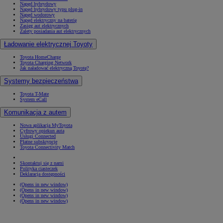
Napęd hybrydowy
Napęd hybrydowy typu plug-in
Napęd wodorowy
Napęd elektryczny na baterię
Zasięg aut elektrycznych
Zalety posiadania aut elektrycznych
Ładowanie elektrycznej Toyoty
Toyota HomeCharge
Toyota Charging Network
Jak naładować elektryczną Toyotę?
Systemy bezpieczeństwa
Toyota T-Mate
System eCall
Komunikacja z autem
Nowa aplikacja MyToyota
Cyfrowy opiekun auta
Usługi Connected
Płatne subskrypcje
Toyota Connectivity Match
Skontaktuj się z nami
Polityka ciasteczek
Deklaracja dostępności
(Opens in new window)
(Opens in new window)
(Opens in new window)
(Opens in new window)