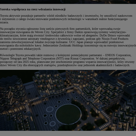
Szeroka współpraca na rzecz wdrażania innowacji
Toyota aktywnie poszukuje partnerów wśród ośrodków badawczych i inwestorów, by umożliwić naukowcom
i inżynierom z całego świata testowanie przełomowych technologii w warunkach realnie funkcjonującego
miasta.
Na początku stycznia ogłoszono listę sześciu pierwszych firm partnerskich, które wprowadzą swoje
innowacyjne rozwiązania do Woven City. Specjaliści z firmy Daikin opracowują systemy wentylacyjno-
klimatyzacyjne, które mają stworzyć środowisko całkowicie wolne od alergenów. DyDo Drinco wprowadzi
do testów nowoczesne automaty vendingowe z żywnością i napojami, podczas gdy Nissin Food Products
zamierza zrewolucjonizować lokalne zwyczaje kulinarne. UCC Japan planuje wprowadzić przełomowe
rozwiązania dla miłośników kawy. Jednocześnie Zoshinaki Holdings koncentruje się na rozwoju innowacyjnych
metod i przestrzeni edukacyjnych.
Równolegle Toyota prowadzi także rozmowy z kolejnymi potencjalnymi partnerami – ENEOS Corporation,
Nippon Telegraph and Telephone Corporation (NTT) oraz Rinnai Corporation. W dalszej perspektywie,
począwszy od lata 2025 roku, planowane jest uruchomienie programu wsparcia innowacyjności, który otworzy
drzwi Woven City dla obiecujących startupów, przedsiębiorców oraz jednostek akademickich i badawczych.