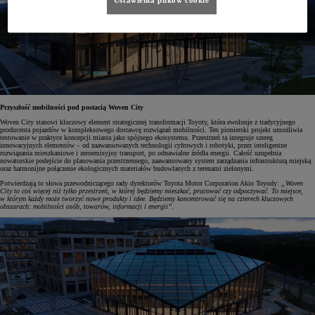
Ustawienia plików cookie
Przyszłość mobilności pod postacią Woven City
Woven City stanowi kluczowy element strategicznej transformacji Toyoty, która ewoluuje z tradycyjnego
producenta pojazdów w kompleksowego dostawcę rozwiązań mobilności. Ten pionierski projekt umożliwia
testowanie w praktyce koncepcji miasta jako spójnego ekosystemu. Przestrzeń ta integruje szereg
innowacyjnych elementów – od zaawansowanych technologii cyfrowych i robotyki, przez inteligentne
rozwiązania mieszkaniowe i zeroemisyjny transport, po odnawialne źródła energii. Całość uzupełnia
nowatorskie podejście do planowania przestrzennego, zaawansowany system zarządzania infrastrukturą miejską
oraz harmonijne połączenie ekologicznych materiałów budowlanych z terenami zielonymi.
Potwierdzają to słowa przewodniczącego rady dyrektorów Toyota Motor Corporation Akio Toyody:
„Woven
City to coś więcej niż tylko przestrzeń, w której będziemy mieszkać, pracować czy odpoczywać. To miejsce,
w którym każdy może tworzyć nowe produkty i idee. Będziemy koncentrować się na czterech kluczowych
obszarach: mobilności osób, towarów, informacji i energii”.