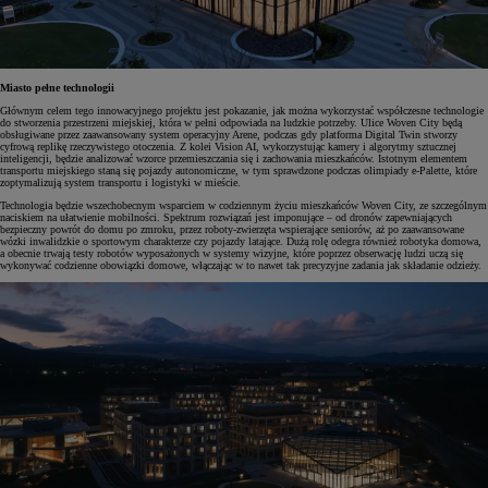
Miasto pełne technologii
Głównym celem tego innowacyjnego projektu jest pokazanie, jak można wykorzystać współczesne technologie
do stworzenia przestrzeni miejskiej, która w pełni odpowiada na ludzkie potrzeby. Ulice Woven City będą
obsługiwane przez zaawansowany system operacyjny Arene, podczas gdy platforma Digital Twin stworzy
cyfrową replikę rzeczywistego otoczenia. Z kolei Vision AI, wykorzystując kamery i algorytmy sztucznej
inteligencji, będzie analizować wzorce przemieszczania się i zachowania mieszkańców. Istotnym elementem
transportu miejskiego staną się pojazdy autonomiczne, w tym sprawdzone podczas olimpiady e-Palette, które
zoptymalizują system transportu i logistyki w mieście.
Technologia będzie wszechobecnym wsparciem w codziennym życiu mieszkańców Woven City, ze szczególnym
naciskiem na ułatwienie mobilności. Spektrum rozwiązań jest imponujące – od dronów zapewniających
bezpieczny powrót do domu po zmroku, przez roboty-zwierzęta wspierające seniorów, aż po zaawansowane
wózki inwalidzkie o sportowym charakterze czy pojazdy latające. Dużą rolę odegra również robotyka domowa,
a obecnie trwają testy robotów wyposażonych w systemy wizyjne, które poprzez obserwację ludzi uczą się
wykonywać codzienne obowiązki domowe, włączając w to nawet tak precyzyjne zadania jak składanie odzieży.