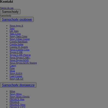
Kontakt
Napisz do nas
Samochody
Samochody
Samochody osobowe
Nowe Aygo X
Yaris
GR Yaris
Yaris Cross
Nowy Yaris Cross
Nowy Urban Cruiser
Corolla Hatchback
Corolla Sedan
Corolla TS Kombi
Nowa Corolla Cross
Toyota C-HR
Toyota C-HR Plug-in
Nowa Toyota C-HR+
Nowa Toyota bZ4X
Nowa Toyota bZ4X Touring
Camry
Prius
Mirai
Nowy RAV4
Land Cruiser
Nowy GR GT
Samochody dostawcze
Hilux
Nowy Hilux
Nowy Hilux Electric
PROACE Max
PROACE
PROACE Verso
PROACE CITY