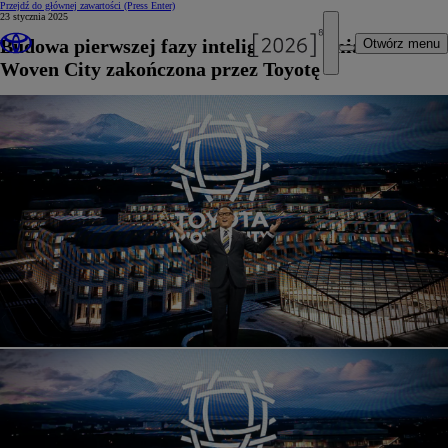
Przejdź do głównej zawartości
(Press Enter)
23 stycznia 2025
Budowa pierwszej fazy inteligentnego miasta
Otwórz menu
Woven City zakończona przez Toyotę