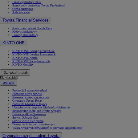
Finał wyprzedaży 2025
Samochody dostawcze Toyota Professional
Oferta biznesowa
Auta używane
Toyota Financial Services
Kredyt niższych rat Toyota Easy
Kredyt standardowy
Leasing standardowy
KINTO ONE
KINTO ONE Leasing niższych rat
KINTO ONE Leasing konsumencki
KINTO ONE Najem
KINTO ONE Zarządzanie flotą
KINTO Mobility
Dla właścicieli
Dla właścicieli
Serwis
Promocje i sezonowe usługi
Pozostałe oferty serwisu
Rezerwacja wizyty w serwisie
Gwarancja Toyota Relax
Pozostałe Gwarancje Toyoty
Ubezpieczenia i naprawy blacharsko-lakiernicze
Innowacyjne usługi dla Twojej wygody
Bezpłatne Akcje Serwisowe
Serwis Dobrych Cen
Serwis w ASO się opłaca
Dostęp do informacji serwisowych
Wykaz wydanych zaświadczeń o odbytym szkoleniu (pdf)
Oryginalne części i oleje Toyota