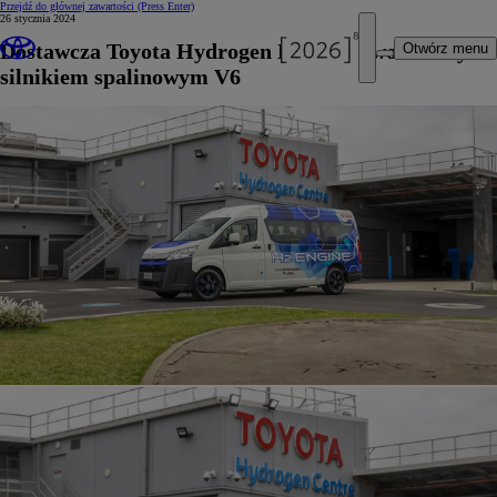
Przejdź do głównej zawartości
(Press Enter)
26 stycznia 2024
Dostawcza Toyota Hydrogen HIACE z wodorowym
Otwórz menu
silnikiem spalinowym V6