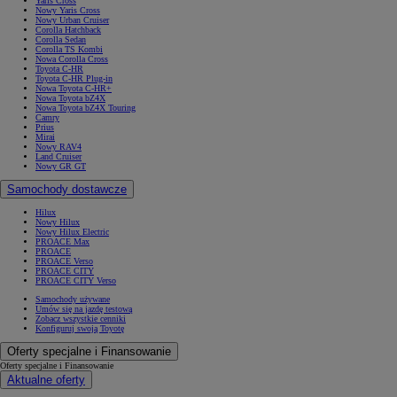
Yaris Cross
Nowy Yaris Cross
Nowy Urban Cruiser
Corolla Hatchback
Corolla Sedan
Corolla TS Kombi
Nowa Corolla Cross
Toyota C-HR
Toyota C-HR Plug-in
Nowa Toyota C-HR+
Nowa Toyota bZ4X
Nowa Toyota bZ4X Touring
Camry
Prius
Mirai
Nowy RAV4
Land Cruiser
Nowy GR GT
Samochody dostawcze
Hilux
Nowy Hilux
Nowy Hilux Electric
PROACE Max
PROACE
PROACE Verso
PROACE CITY
PROACE CITY Verso
Samochody używane
Umów się na jazdę testową
Zobacz wszystkie cenniki
Konfiguruj swoją Toyotę
Oferty specjalne i Finansowanie
Oferty specjalne i Finansowanie
Aktualne oferty