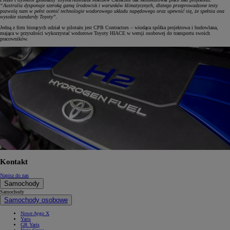
“Australia dysponuje szeroką gamą środowisk i warunków klimatycznych, dlatego przeprowadzone testy
pozwolą nam w pełni ocenić technologie wodorowego układu napędowego oraz upewnić się, że spełnia ona
wysokie standardy Toyoty”.
Jedną z firm biorących udział w pilotażu jest CPB Contractors – wiodąca spółka projektowa i budowlana,
mająca w przyszłości wykorzystać wodorowe Toyoty HIACE w wersji osobowej do transportu swoich
pracowników.
Kontakt
Napisz do nas
Samochody
Samochody
Samochody osobowe
Nowe Aygo X
Yaris
GR Yaris