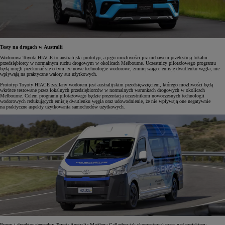
Testy na drogach w Australii
Wodorowa Toyota HIACE to australijski prototyp, a jego możliwości już niebawem przetestują lokalni
przedsiębiorcy w normalnym ruchu drogowym w okolicach Melbourne. Uczestnicy pilotażowego programu
będą mogli przekonać się o tym, że nowe technologie wodorowe, zmniejszające emisję dwutlenku węgla, nie
wpływają na praktyczne walory aut użytkowych.
Prototyp Toyoty HIACE zasilany wodorem jest australijskim przedsięwzięciem, którego możliwości będą
wkrótce testowane przez lokalnych przedsiębiorców w normalnych warunkach drogowych w okolicach
Melbourne. Celem programu pilotażowego będzie prezentacja uczestnikom nowoczesnych technologii
wodorowych redukujących emisję dwutlenku węgla oraz udowodnienie, że nie wpływają one negatywnie
na praktyczne aspekty użytkowania samochodów użytkowych.
Prezes i dyrektor generalny Toyota Australia Matthew Callachor tak skomentował prace nad projektem: