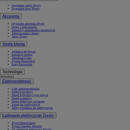
Oryginalne części Toyoty
Oryginalne oleje Toyoty
Akcesoria
Oryginalne akcesoria Toyoty
Opony i koła zimowe
Zabudowy samochodów dostawczych
Zabezpieczenia i alarmy
Sklep Toyoty
Strefa klienta
Aplikacja MyToyota
Instrukcje obsługi
Aktualizacja map
System Bluetooth®
Karty Ratownicze
Technologie
Technologie
Elektromobilność
Lider elektromobilności
Napęd hybrydowy
Napęd hybrydowy typu plug-in
Napęd wodorowy
Napęd elektryczny na baterię
Zasięg aut elektrycznych
Zalety posiadania aut elektrycznych
Ładowanie elektrycznej Toyoty
Toyota HomeCharge
Toyota Charging Network
Jak naładować elektryczną Toyotę?