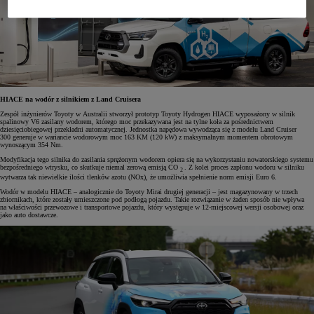
HIACE na wodór z silnikiem z Land Cruisera
Zespół inżynierów Toyoty w Australii stworzył prototyp Toyoty Hydrogen HIACE wyposażony w silnik
spalinowy V6 zasilany wodorem, którego moc przekazywana jest na tylne koła za pośrednictwem
dziesięciobiegowej przekładni automatycznej. Jednostka napędowa wywodząca się z modelu Land Cruiser
300 generuje w wariancie wodorowym moc 163 KM (120 kW) z maksymalnym momentem obrotowym
wynoszącym 354 Nm.
Modyfikacja tego silnika do zasilania sprężonym wodorem opiera się na wykorzystaniu nowatorskiego systemu
bezpośredniego wtrysku, co skutkuje niemal zerową emisją CO
. Z kolei proces zapłonu wodoru w silniku
2
wytwarza tak niewielkie ilości tlenków azotu (NOx), że umożliwia spełnienie norm emisji Euro 6.
Wodór w modelu HIACE – analogicznie do Toyoty Mirai drugiej generacji – jest magazynowany w trzech
zbiornikach, które zostały umieszczone pod podłogą pojazdu. Takie rozwiązanie w żaden sposób nie wpływa
na właściwości przewozowe i transportowe pojazdu, który występuje w 12-miejscowej wersji osobowej oraz
jako auto dostawcze.