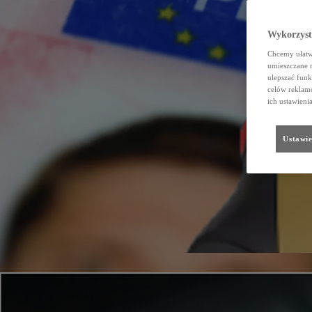
Wykorzystu
Chcemy ułatwi
umieszczane 
ulepszać funk
celów reklamo
ich ustawieni
Ustawie