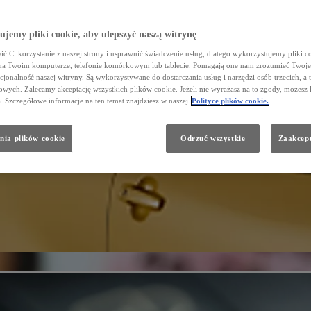
jemy pliki cookie, aby ulepszyć naszą witrynę
ć Ci korzystanie z naszej strony i usprawnić świadczenie usług, dlatego wykorzystujemy pliki co
na Twoim komputerze, telefonie komórkowym lub tablecie. Pomagają one nam zrozumieć Twoje 
cjonalność naszej witryny. Są wykorzystywane do dostarczania usług i narzędzi osób trzecich, a 
wych. Zalecamy akceptację wszystkich plików cookie. Jeżeli nie wyrażasz na to zgody, możesz 
a. Szczegółowe informacje na ten temat znajdziesz w naszej
Polityce plików cookie.
nia plików cookie
Odrzuć wszystkie
Zaakcept