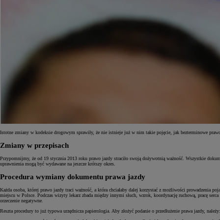
Istotne zmiany w kodeksie drogowym sprawiły, że nie istnieje już w nim takie pojęcie, jak bezterminowe praw
Zmiany w przepisach
Od
81 900 zł
Przypomnijmy, że od 19 stycznia 2013 roku prawo jazdy straciło swoją dożywotnią ważność. Wszystkie dokumen
uprawnienia mogą być wydawane na jeszcze krótszy okres.
Yaris Cross
HYBRID
Procedura wymiany dokumentu prawa jazdy
Każda osoba, której prawo jazdy traci ważność, a która chciałaby dalej korzystać z możliwości prowadzenia p
miejscu w Polsce. Podczas wizyty lekarz zbada między innymi słuch, wzrok, koordynację ruchową, pracę serc
orzeczenie negatywne.
Reszta procedury to już typowa urzędnicza papierologia. Aby złożyć podanie o przedłużenie prawa jazdy, należy