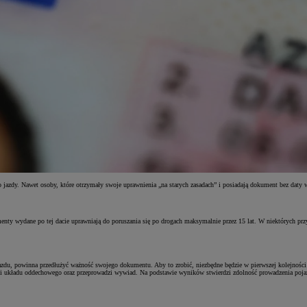
o jazdy. Nawet osoby, które otrzymały swoje uprawnienia „na starych zasadach” i posiadają dokument bez daty
ty wydane po tej dacie uprawniają do poruszania się po drogach maksymalnie przez 15 lat. W niektórych przyp
ojazdu, powinna przedłużyć ważność swojego dokumentu. Aby to zrobić, niezbędne będzie w pierwszej kolejnośc
a i układu oddechowego oraz przeprowadzi wywiad. Na podstawie wyników stwierdzi zdolność prowadzenia pojaz
: