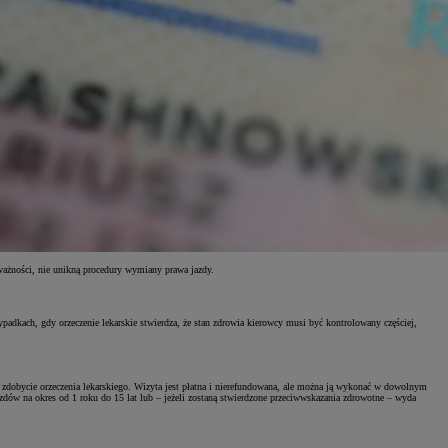
 ważności, nie unikną procedury wymiany prawa jazdy.
adkach, gdy orzeczenie lekarskie stwierdza, że stan zdrowia kierowcy musi być kontrolowany częściej,
i zdobycie orzeczenia lekarskiego. Wizyta jest płatna i nierefundowana, ale można ją wykonać w dowolnym
dów na okres od 1 roku do 15 lat lub – jeżeli zostaną stwierdzone przeciwwskazania zdrowotne – wyda