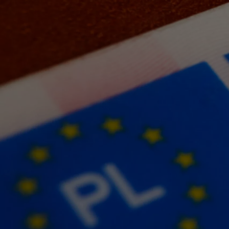
Od
105 300 zł
Corolla Hatchback
HYBRID