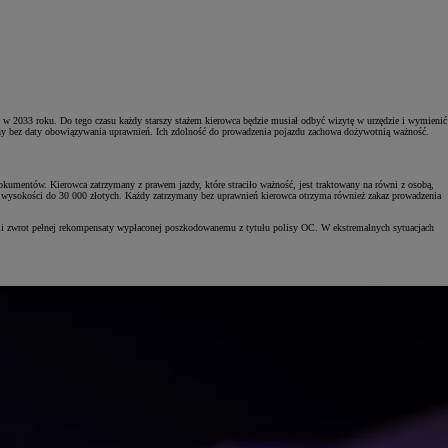
to w 2033 roku. Do tego czasu każdy starszy stażem kierowca będzie musiał odbyć wizytę w urzędzie i wymienić
any bez daty obowiązywania uprawnień. Ich zdolność do prowadzenia pojazdu zachowa dożywotnią ważność.
okumentów. Kierowca zatrzymany z prawem jazdy, które straciło ważność, jest traktowany na równi z osobą,
wysokości do 30 000 złotych. Każdy zatrzymany bez uprawnień kierowca otrzyma również zakaz prowadzenia
li zwrot pełnej rekompensaty wypłaconej poszkodowanemu z tytułu polisy OC. W ekstremalnych sytuacjach