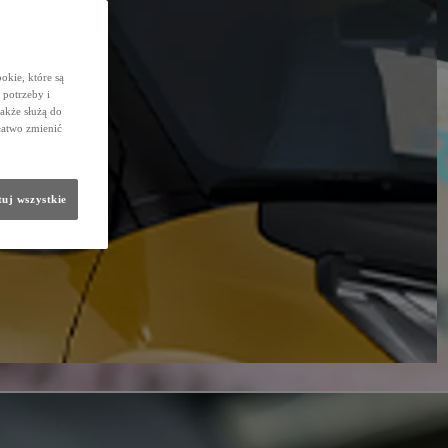
okie, które są
potrzeby i
także służą do
łatwo zmienić
uj wszystkie