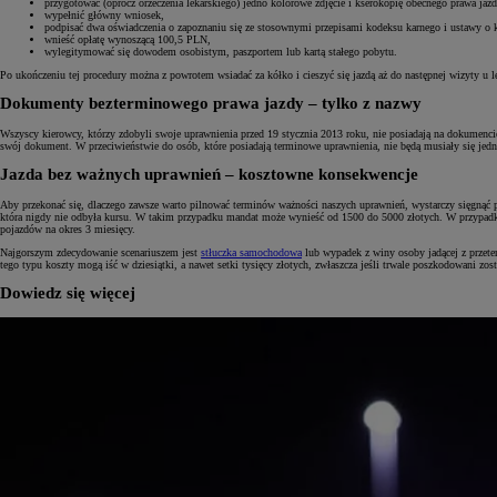
przygotować (oprócz orzeczenia lekarskiego) jedno kolorowe zdjęcie i kserokopię obecnego prawa jazd
wypełnić główny wniosek,
podpisać dwa oświadczenia o zapoznaniu się ze stosownymi przepisami kodeksu karnego i ustawy o k
wnieść opłatę wynoszącą 100,5 PLN,
wylegitymować się dowodem osobistym, paszportem lub kartą stałego pobytu.
Po ukończeniu tej procedury można z powrotem wsiadać za kółko i cieszyć się jazdą aż do następnej wizyty u le
Dokumenty bezterminowego prawa jazdy – tylko z nazwy
Wszyscy kierowcy, którzy zdobyli swoje uprawnienia przed 19 stycznia 2013 roku, nie posiadają na dokumencie
swój dokument. W przeciwieństwie do osób, które posiadają terminowe uprawnienia, nie będą musiały się je
Jazda bez ważnych uprawnień – kosztowne konsekwencje
Aby przekonać się, dlaczego zawsze warto pilnować terminów ważności naszych uprawnień, wystarczy sięgnąć p
która nigdy nie odbyła kursu. W takim przypadku mandat może wynieść od 1500 do 5000 złotych. W przypad
pojazdów na okres 3 miesięcy.
Najgorszym zdecydowanie scenariuszem jest
stłuczka samochodowa
lub wypadek z winy osoby jadącej z przet
tego typu koszty mogą iść w dziesiątki, a nawet setki tysięcy złotych, zwłaszcza jeśli trwale poszkodowani zost
Dowiedz się więcej