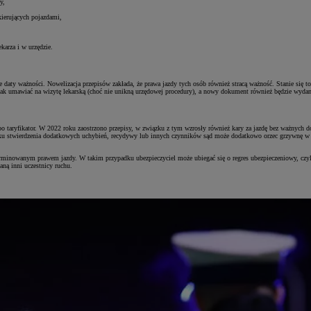
y,
ierujących pojazdami,
karza i w urzędzie.
 daty ważności. Nowelizacja przepisów zakłada, że prawa jazdy tych osób również stracą ważność. Stanie się 
dnak umawiać na wizytę lekarską (choć nie unikną urzędowej procedury), a nowy dokument również będzie wyd
o taryfikator. W 2022 roku zaostrzono przepisy, w związku z tym wzrosły również kary za jazdę bez ważnych d
ku stwierdzenia dodatkowych uchybień, recydywy lub innych czynników sąd może dodatkowo orzec grzywnę w 
erminowanym prawem jazdy. W takim przypadku ubezpieczyciel może ubiegać się o regres ubezpieczeniowy, czy
aną inni uczestnicy ruchu.