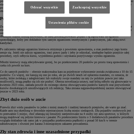
przyjęcia wniosku przez urzędnika lub w terminie 7 dni, jeżeli wymagane jest wydanie nowego dokumentu, bo
stary utracił ważność. To kolejny absurd urzędniczy, ale bez wypełnienia go nie możemy poruszać się legalnie
Odrzuć wszystkie
Zaakceptuj wszystkie
po drogach. Warto też pamiętać, że każdy kierowca, który zostanie przyłapany na jeździe w czasie
obowiązywania 3-miesięcznego zakazu, zostanie ukarany przedłużeniem tego zakazu o kolejne 3 miesiące.
Punkty karne dla kierowcy
Ustawienia plików cookie
Zwiększone kary punktowe dla kierowców to również szybka droga do utraty uprawnień. Obecnie kierowcy ze
stażem dłuższym niż rok mogą uzbierać maksymalnie 24 punkty, a tych, którzy uzyskali uprawnienia w ciągu
ostatnich 12 miesięcy, obowiązuje limit 20 punktów. Co dzieje się po przekroczeniu limitu? Kierowcy z
dłuższym stażem muszą udowodnić, że dalej potrafią prowadzić pojazd i są zapisywani na egzamin
sprawdzający, który jest dokładnie tym samym egzaminem teoretycznym i praktycznym, jaki zdają nowi
kandydaci.
Po zaliczeniu takiego egzaminu kierowca otrzymuje z powrotem uprawnienia, a stan punktowy jego konta
zeruje się. Jeżeli nie zaliczy egzaminu, traci prawo jazdy i żeby je odzyskać, niezbędne będzie przejście całej
procedury, czyli odbycia kursu, wyjeżdżenia godzin i uzyskania pozytywnego wyniku egzaminu.
Młodzi kierowcy mają zdecydowanie gorzej, bo po przekroczeniu 20 punktów po prostu tracą uprawnienia i
czeka ich powrót na kurs.
Co do samych punktów – obecnie maksymalna kara za pojedyncze wykroczenie została zwiększona z 10 do 15
punktów. Co więcej, nie kasują się one po roku, ale po dwóch latach od opłacenia mandatu, co oznacza, że
osoby, które zwlekają z zaległościami lub rozłożyły swoje mandaty na raty (w polskim prawie jest taka
możliwość), mogą prędko się ich nie pozbyć. Obecna nowelizacja ustawy, nad którą odbyło się głosowanie w
kwietniu 2023 roku, zakłada powrót do rocznego okresu obowiązywania punktów karnych oraz przywrócenie
kursów doszkalających umożliwiających ich redukcję. Taka zmiana najprawdopodobniej zacznie obowiązywać
jeszcze w 2023 roku.
Zbyt dużo osób w aucie
Przewóz zbyt wielu pasażerów to jeden z mniej znanych i rzadziej łamanych przepisów, ale warto go znać.
Każde auto ma określoną w dowodzie rejestracyjnym liczbę miejsc siedzących. Dla pojazdów osobowych jest
to przeważnie 5 miejsc, choć zdarzają się limuzyny zarejestrowane na 4 osoby czy auta sportowe, w których
mogą znajdować się jedynie kierowca i pasażer. Po przekroczeniu limitu o 3 dodatkowych pasażerów procedura
wygląda dokładnie tak samo jak w przypadku przekroczenia prędkości o ponad 50 km/h w terenie
zabudowanym i również jest karana 3-miesięcznym zakazem prowadzenia.
Zły stan zdrowia i inne uzasadnione przypadki