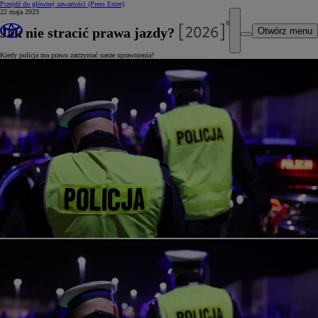
Przejdź do głównej zawartości
(Press Enter)
22 maja 2023
Jak nie stracić prawa jazdy?
Otwórz menu
Kiedy policja ma prawo zatrzymać nasze uprawnienia?