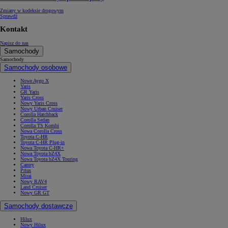
Zmiany w kodeksie drogowym
Sprawdź
Kontakt
Napisz do nas
Samochody
Samochody
Samochody osobowe
Nowe Aygo X
Yaris
GR Yaris
Yaris Cross
Nowy Yaris Cross
Nowy Urban Cruiser
Corolla Hatchback
Corolla Sedan
Corolla TS Kombi
Nowa Corolla Cross
Toyota C-HR
Toyota C-HR Plug-in
Nowa Toyota C-HR+
Nowa Toyota bZ4X
Nowa Toyota bZ4X Touring
Camry
Prius
Mirai
Nowy RAV4
Land Cruiser
Nowy GR GT
Samochody dostawcze
Hilux
Nowy Hilux