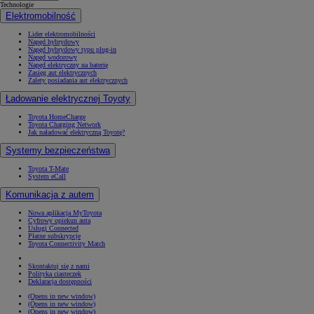
Technologie
Elektromobilność
Lider elektromobilności
Napęd hybrydowy
Napęd hybrydowy typu plug-in
Napęd wodorowy
Napęd elektryczny na baterię
Zasięg aut elektrycznych
Zalety posiadania aut elektrycznych
Ładowanie elektrycznej Toyoty
Toyota HomeCharge
Toyota Charging Network
Jak naładować elektryczną Toyotę?
Systemy bezpieczeństwa
Toyota T-Mate
System eCall
Komunikacja z autem
Nowa aplikacja MyToyota
Cyfrowy opiekun auta
Usługi Connected
Płatne subskrypcje
Toyota Connectivity Match
Skontaktuj się z nami
Polityka ciasteczek
Deklaracja dostępności
(Opens in new window)
(Opens in new window)
(Opens in new window)