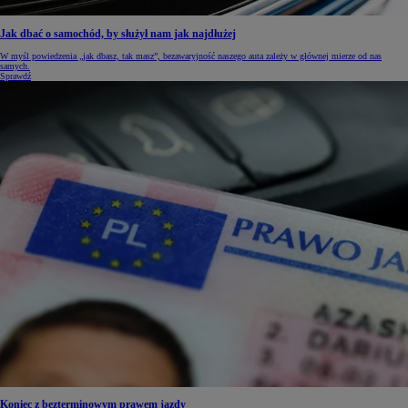
Jak dbać o samochód, by służył nam jak najdłużej
W myśl powiedzenia „jak dbasz, tak masz”, bezawaryjność naszego auta zależy w głównej mierze od nas
samych.
Sprawdź
Koniec z bezterminowym prawem jazdy