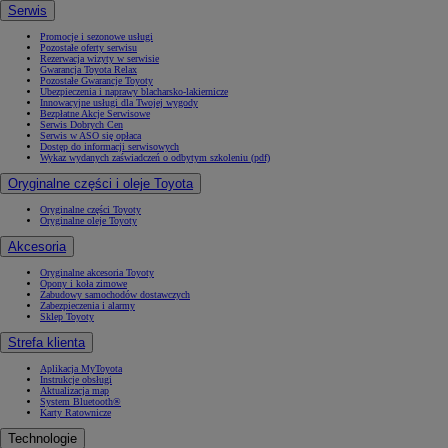
Serwis
Promocje i sezonowe usługi
Pozostałe oferty serwisu
Rezerwacja wizyty w serwisie
Gwarancja Toyota Relax
Pozostałe Gwarancje Toyoty
Ubezpieczenia i naprawy blacharsko-lakiernicze
Innowacyjne usługi dla Twojej wygody
Bezpłatne Akcje Serwisowe
Serwis Dobrych Cen
Serwis w ASO się opłaca
Dostęp do informacji serwisowych
Wykaz wydanych zaświadczeń o odbytym szkoleniu (pdf)
Oryginalne części i oleje Toyota
Oryginalne części Toyoty
Oryginalne oleje Toyoty
Akcesoria
Oryginalne akcesoria Toyoty
Opony i koła zimowe
Zabudowy samochodów dostawczych
Zabezpieczenia i alarmy
Sklep Toyoty
Strefa klienta
Aplikacja MyToyota
Instrukcje obsługi
Aktualizacja map
System Bluetooth®
Karty Ratownicze
Technologie