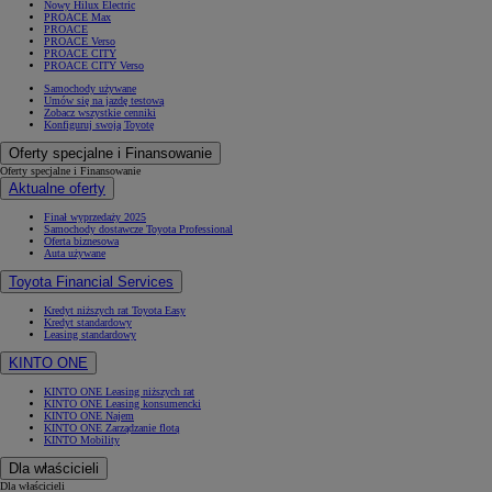
Nowy Hilux Electric
PROACE Max
PROACE
PROACE Verso
PROACE CITY
PROACE CITY Verso
Samochody używane
Umów się na jazdę testową
Zobacz wszystkie cenniki
Konfiguruj swoją Toyotę
Oferty specjalne i Finansowanie
Oferty specjalne i Finansowanie
Aktualne oferty
Finał wyprzedaży 2025
Samochody dostawcze Toyota Professional
Oferta biznesowa
Auta używane
Toyota Financial Services
Kredyt niższych rat Toyota Easy
Kredyt standardowy
Leasing standardowy
KINTO ONE
KINTO ONE Leasing niższych rat
KINTO ONE Leasing konsumencki
KINTO ONE Najem
KINTO ONE Zarządzanie flotą
KINTO Mobility
Dla właścicieli
Dla właścicieli