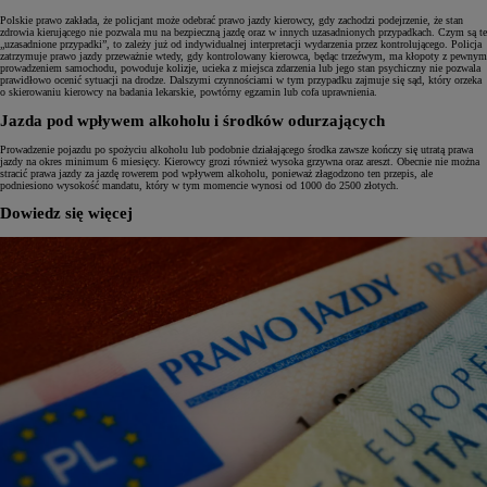
Polskie prawo zakłada, że policjant może odebrać prawo jazdy kierowcy, gdy zachodzi podejrzenie, że stan
zdrowia kierującego nie pozwala mu na bezpieczną jazdę oraz w innych uzasadnionych przypadkach. Czym są te
„uzasadnione przypadki”, to zależy już od indywidualnej interpretacji wydarzenia przez kontrolującego. Policja
zatrzymuje prawo jazdy przeważnie wtedy, gdy kontrolowany kierowca, będąc trzeźwym, ma kłopoty z pewnym
prowadzeniem samochodu, powoduje kolizje, ucieka z miejsca zdarzenia lub jego stan psychiczny nie pozwala
prawidłowo ocenić sytuacji na drodze. Dalszymi czynnościami w tym przypadku zajmuje się sąd, który orzeka
o skierowaniu kierowcy na badania lekarskie, powtórny egzamin lub cofa uprawnienia.
Jazda pod wpływem alkoholu i środków odurzających
Prowadzenie pojazdu po spożyciu alkoholu lub podobnie działającego środka zawsze kończy się utratą prawa
jazdy na okres minimum 6 miesięcy. Kierowcy grozi również wysoka grzywna oraz areszt. Obecnie nie można
stracić prawa jazdy za jazdę rowerem pod wpływem alkoholu, ponieważ złagodzono ten przepis, ale
podniesiono wysokość mandatu, który w tym momencie wynosi od 1000 do 2500 złotych.
Dowiedz się więcej