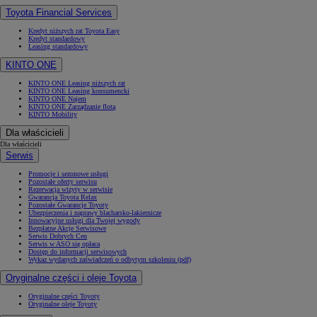
Toyota Financial Services
Kredyt niższych rat Toyota Easy
Kredyt standardowy
Leasing standardowy
KINTO ONE
KINTO ONE Leasing niższych rat
KINTO ONE Leasing konsumencki
KINTO ONE Najem
KINTO ONE Zarządzanie flotą
KINTO Mobility
Dla właścicieli
Dla właścicieli
Serwis
Promocje i sezonowe usługi
Pozostałe oferty serwisu
Rezerwacja wizyty w serwisie
Gwarancja Toyota Relax
Pozostałe Gwarancje Toyoty
Ubezpieczenia i naprawy blacharsko-lakiernicze
Innowacyjne usługi dla Twojej wygody
Bezpłatne Akcje Serwisowe
Serwis Dobrych Cen
Serwis w ASO się opłaca
Dostęp do informacji serwisowych
Wykaz wydanych zaświadczeń o odbytym szkoleniu (pdf)
Oryginalne części i oleje Toyota
Oryginalne części Toyoty
Oryginalne oleje Toyoty