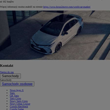
ze 162 krajów.
Więcej informacji można znaleźć na stronie
https://www.focus2move.com/world-car-market/
Kontakt
Napisz do nas
Samochody
Samochody
Samochody osobowe
Nowe Aygo X
Yaris
GR Yaris
Yaris Cross
Nowy Yaris Cross
Nowy Urban Cruiser
Corolla Hatchback
Corolla Sedan