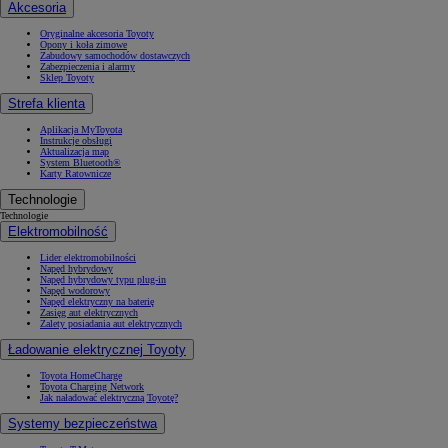
Akcesoria
Oryginalne akcesoria Toyoty
Opony i koła zimowe
Zabudowy samochodów dostawczych
Zabezpieczenia i alarmy
Sklep Toyoty
Strefa klienta
Aplikacja MyToyota
Instrukcje obsługi
Aktualizacja map
System Bluetooth®
Karty Ratownicze
Technologie
Technologie
Elektromobilność
Lider elektromobilności
Napęd hybrydowy
Napęd hybrydowy typu plug-in
Napęd wodorowy
Napęd elektryczny na baterię
Zasięg aut elektrycznych
Zalety posiadania aut elektrycznych
Ładowanie elektrycznej Toyoty
Toyota HomeCharge
Toyota Charging Network
Jak naładować elektryczną Toyotę?
Systemy bezpieczeństwa