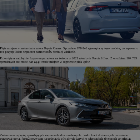
Piąte miejsce w zestawieniu zajęła Toyota Camry. Sprzedano 676 845 egzemplarzy tego modelu, co zapewniło
mu pozycję lidera segmentu samochodów średniej wielkości.
Dziewiątym najchętniej kupowanym autem na świecie w 2022 roku była Toyota Hilux. Z wynikiem 564 759
sprzedanych aut model tan zajął trzecie miejsce w segmencie pick-upów.
Zestawienie najlepiej sprzedających się samochodów osobowych i lekkich aut dostawczych na świecie
opracował portal focus2move.com na podstawie oficjalnych danych o rejestracjach zbieranych co miesiąc