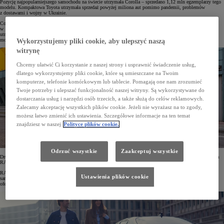
Pozycję najpopularniejszego samochodu na świecie utrzymała Corolla – sprzedano 1,12 mln egzemplarzy tego
modelu. Kompaktowa Toyota utrzymała sprzedaż powyżej miliona aut pomimo pandemii, problemów
z dostawami i wojny w Ukrainie.
Corolla jest produkowana od 1966 roku. Po raz pierwszy światowym bestsellerem model ten został
w 1974 roku, a w 1997 roku stał się najpopularniejszym samochodem w historii motoryzacji. Pozycję tę
utrzymuje do dziś. W ciągu ponad pięciu dekad Toyota opracowała 12 generacji Corolli, a łączna sprzedaż
modelu przekroczyła 50 mln egzemplarzy.
Wykorzystujemy pliki cookie, aby ulepszyć naszą
witrynę
Chcemy ułatwić Ci korzystanie z naszej strony i usprawnić świadczenie usług,
dlatego wykorzystujemy pliki cookie, które są umieszczane na Twoim
komputerze, telefonie komórkowym lub tablecie. Pomagają one nam zrozumieć
Twoje potrzeby i ulepszać funkcjonalność naszej witryny. Są wykorzystywane do
dostarczania usług i narzędzi osób trzecich, a także służą do celów reklamowych.
Zalecamy akceptację wszystkich plików cookie. Jeżeli nie wyrażasz na to zgody,
możesz łatwo zmienić ich ustawienia. Szczegółowe informacje na ten temat
znajdziesz w naszej
Polityce plików cookie.
Odrzuć wszystkie
Zaakceptuj wszystkie
Drugą lokatę w światowym rankingu najpopularniejszych samochodów – po raz trzeci z rzędu – zajęła Toyota
RAV4. W 2022 roku sprzedano 871 220 egzemplarzy tego modelu.
RAV4 zadebiutował w Japonii i Europie w 1994 roku. Był to pierwszy kompaktowy SUV, czyli rekreacyjny
Ustawienia plików cookie
samochód 4x4 z samonośnym nadwoziem. Na rynku jest obecnie dostępna 5. generacja tego modelu,
oferowana m.in. z napędem hybrydowym FWD lub AWD-i, a także jako auto hybrydowe typu plug-in.