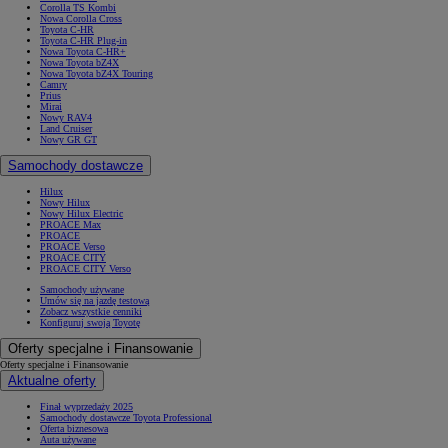
Corolla TS Kombi
Nowa Corolla Cross
Toyota C-HR
Toyota C-HR Plug-in
Nowa Toyota C-HR+
Nowa Toyota bZ4X
Nowa Toyota bZ4X Touring
Camry
Prius
Mirai
Nowy RAV4
Land Cruiser
Nowy GR GT
Samochody dostawcze
Hilux
Nowy Hilux
Nowy Hilux Electric
PROACE Max
PROACE
PROACE Verso
PROACE CITY
PROACE CITY Verso
Samochody używane
Umów się na jazdę testową
Zobacz wszystkie cenniki
Konfiguruj swoją Toyotę
Oferty specjalne i Finansowanie
Oferty specjalne i Finansowanie
Aktualne oferty
Finał wyprzedaży 2025
Samochody dostawcze Toyota Professional
Oferta biznesowa
Auta używane