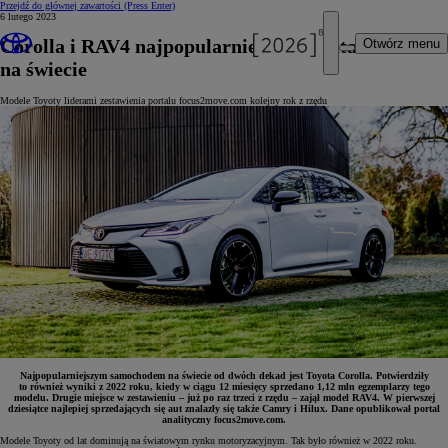
Przejdź do głównej zawartości
(Press Enter)
6 lutego 2023
Corolla i RAV4 najpopularniejszymi autami
Otwórz menu
na świecie
Modele Toyoty liderami zestawienia portalu focus2move.com kolejny rok z rzędu
Najpopularniejszym samochodem na świecie od dwóch dekad jest Toyota Corolla. Potwierdziły
to również wyniki z 2022 roku, kiedy w ciągu 12 miesięcy sprzedano 1,12 mln egzemplarzy tego
modelu. Drugie miejsce w zestawieniu – już po raz trzeci z rzędu – zajął model RAV4. W pierwszej
dziesiątce najlepiej sprzedających się aut znalazły się także Camry i Hilux. Dane opublikował portal
analityczny focus2move.com.
Modele Toyoty od lat dominują na światowym rynku motoryzacyjnym. Tak było również w 2022 roku.