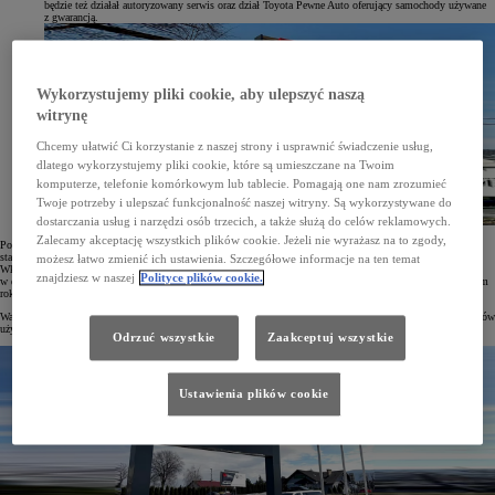
będzie też działał autoryzowany serwis oraz dział Toyota Pewne Auto oferujący samochody używane
z gwarancją.
Wykorzystujemy pliki cookie, aby ulepszyć naszą
witrynę
Chcemy ułatwić Ci korzystanie z naszej strony i usprawnić świadczenie usług,
dlatego wykorzystujemy pliki cookie, które są umieszczane na Twoim
komputerze, telefonie komórkowym lub tablecie. Pomagają one nam zrozumieć
Twoje potrzeby i ulepszać funkcjonalność naszej witryny. Są wykorzystywane do
dostarczania usług i narzędzi osób trzecich, a także służą do celów reklamowych.
Zalecamy akceptację wszystkich plików cookie. Jeżeli nie wyrażasz na to zgody,
Po uruchomieniu salonu w Bielsku-Białej sieć Toyota Professional liczy już osiem stacji. Pierwsze z nich –
stacje Toyota Professional Wesoła w Warszawie, w Zielonej Górze i w Poznaniu – powstały w 2019 roku.
możesz łatwo zmienić ich ustawienia. Szczegółowe informacje na ten temat
Wkrótce dołączyły do nich centra sprzedaży samochodów użytkowych w Gdańsku, Szczecinie i w Warszawie
znajdziesz w naszej
Polityce plików cookie.
w dzielnicy Bemowo. Do 2025 roku Toyota planuje rozbudować sieć Professional do 16 stacji. Jeszcze w tym
roku zostanie uruchomiona stacja w Rzeszowie.
Warto zaznaczyć, że wypracowane w salonach sieci Toyota Professional standardy dotyczące sprzedaży pojazdów
użytkowych zostały wprowadzone we wszystkich salonach marki.
Odrzuć wszystkie
Zaakceptuj wszystkie
Ustawienia plików cookie