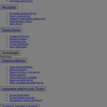
Oryginalne oleje Toyoty
Akcesoria
Oryginalne akcesoria Toyoty
Opony i koła zimowe
Zabudowy samochodów dostawczych
Zabezpieczenia i alarmy
Sklep Toyoty
Strefa klienta
Aplikacja MyToyota
Instrukcje obsługi
Aktualizacja map
System Bluetooth®
Karty Ratownicze
Technologie
Technologie
Elektromobilność
Lider elektromobilności
Napęd hybrydowy
Napęd hybrydowy typu plug-in
Napęd wodorowy
Napęd elektryczny na baterię
Zasięg aut elektrycznych
Zalety posiadania aut elektrycznych
Ładowanie elektrycznej Toyoty
Toyota HomeCharge
Toyota Charging Network
Jak naładować elektryczną Toyotę?
Systemy bezpieczeństwa