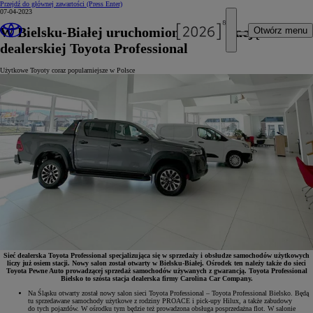
Przejdź do głównej zawartości
(Press Enter)
07-04-2023
W Bielsku-Białej uruchomiono ósmą stację sieci
Otwórz menu
dealerskiej Toyota Professional
Użytkowe Toyoty coraz popularniejsze w Polsce
Sieć dealerska Toyota Professional specjalizująca się w sprzedaży i obsłudze samochodów użytkowych
liczy już osiem stacji. Nowy salon został otwarty w Bielsku-Białej. Ośrodek ten należy także do sieci
Toyota Pewne Auto prowadzącej sprzedaż samochodów używanych z gwarancją. Toyota Professional
Bielsko to szósta stacja dealerska firmy Carolina Car Company.
Na Śląsku otwarty został nowy salon sieci Toyota Professional – Toyota Professional Bielsko. Będą
tu sprzedawane samochody użytkowe z rodziny PROACE i pick-upy Hilux, a także zabudowy
do tych pojazdów. W ośrodku tym będzie też prowadzona obsługa posprzedażna flot. W salonie