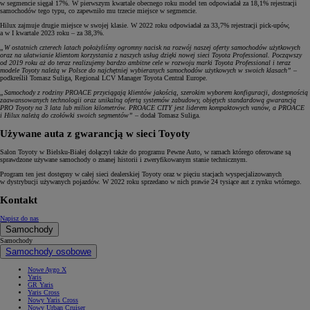
w segmencie sięgał 17%. W pierwszym kwartale obecnego roku model ten odpowiadał za 18,1% rejestracji
samochodów tego typu, co zapewniło mu trzecie miejsce w segmencie.
Hilux zajmuje drugie miejsce w swojej klasie. W 2022 roku odpowiadał za 33,7% rejestracji pick-upów,
a w I kwartale 2023 roku – za 38,3%.
„W ostatnich czterech latach położyliśmy ogromny nacisk na rozwój naszej oferty samochodów użytkowych
oraz na ułatwianie klientom korzystania z naszych usług dzięki nowej sieci Toyota Professional. Począwszy
od 2019 roku aż do teraz realizujemy bardzo ambitne cele w rozwoju marki Toyota Professional i teraz
modele Toyoty należą w Polsce do najchętniej wybieranych samochodów użytkowych w swoich klasach”
–
podkreślił Tomasz Suliga, Regional LCV Manager Toyota Central Europe.
„Samochody z rodziny PROACE przyciągają klientów jakością, szerokim wyborem konfiguracji, dostępnością
zaawansowanych technologii oraz unikalną ofertą systemów zabudowy, objętych standardową gwarancją
PRO Toyoty na 3 lata lub milion kilometrów. PROACE CITY jest liderem kompaktowych vanów, a PROACE
i Hilux należą do czołówki swoich segmentów”
– dodał Tomasz Suliga.
Używane auta z gwarancją w sieci Toyoty
Salon Toyoty w Bielsku-Białej dołączył także do programu Pewne Auto, w ramach którego oferowane są
sprawdzone używane samochody o znanej historii i zweryfikowanym stanie technicznym.
Program ten jest dostępny w całej sieci dealerskiej Toyoty oraz w pięciu stacjach wyspecjalizowanych
w dystrybucji używanych pojazdów. W 2022 roku sprzedano w nich prawie 24 tysiące aut z rynku wtórnego.
Kontakt
Napisz do nas
Samochody
Samochody
Samochody osobowe
Nowe Aygo X
Yaris
GR Yaris
Yaris Cross
Nowy Yaris Cross
Nowy Urban Cruiser