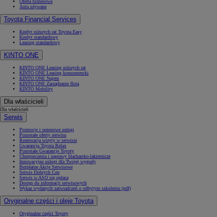
Oferta biznesowa
Auta używane
Toyota Financial Services
Kredyt niższych rat Toyota Easy
Kredyt standardowy
Leasing standardowy
KINTO ONE
KINTO ONE Leasing niższych rat
KINTO ONE Leasing konsumencki
KINTO ONE Najem
KINTO ONE Zarządzanie flotą
KINTO Mobility
Dla właścicieli
Dla właścicieli
Serwis
Promocje i sezonowe usługi
Pozostałe oferty serwisu
Rezerwacja wizyty w serwisie
Gwarancja Toyota Relax
Pozostałe Gwarancje Toyoty
Ubezpieczenia i naprawy blacharsko-lakiernicze
Innowacyjne usługi dla Twojej wygody
Bezpłatne Akcje Serwisowe
Serwis Dobrych Cen
Serwis w ASO się opłaca
Dostęp do informacji serwisowych
Wykaz wydanych zaświadczeń o odbytym szkoleniu (pdf)
Oryginalne części i oleje Toyota
Oryginalne części Toyoty