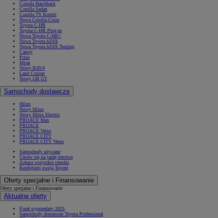
Corolla Hatchback
Corolla Sedan
Corolla TS Kombi
Nowa Corolla Cross
Toyota C-HR
Toyota C-HR Plug-in
Nowa Toyota C-HR+
Nowa Toyota bZ4X
Nowa Toyota bZ4X Touring
Camry
Prius
Mirai
Nowy RAV4
Land Cruiser
Nowy GR GT
Samochody dostawcze
Hilux
Nowy Hilux
Nowy Hilux Electric
PROACE Max
PROACE
PROACE Verso
PROACE CITY
PROACE CITY Verso
Samochody używane
Umów się na jazdę testową
Zobacz wszystkie cenniki
Konfiguruj swoją Toyotę
Oferty specjalne i Finansowanie
Oferty specjalne i Finansowanie
Aktualne oferty
Finał wyprzedaży 2025
Samochody dostawcze Toyota Professional