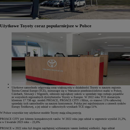
Użytkowe Toyoty coraz popularniejsze w Polsce
Użytkowe samochody odgrywają coraz większą rolę w działalności Toyoty w naszym regionie.
Toyota Central Europe (TCE), mieszczące się w Warszawie przedstawicielstwo marki w Polsce,
Czechach, Słowacji i Węgrzech, odniosło największy sukces w sprzedaży tego rodzaju pojazdów
ze wszystkich regionalnych dystrybutorów Toyoty w Europie. W 2022 roku TCE dostarczyła
klientom 17 738 egz. modeli PROACE, PROACE CITY i Hilux, co stanowi 11% całkowitej
sprzedaży tych samochodów na naszym kontynencie. Polska jest najsilniejszym z czterech rynków
Europy Środkowej, a jej udział w całkowitych wynikach TCE sięga 51%.
W Polsce wszystkie trzy użytkowe modele Toyoty mają silną pozycję.
PROACE CITY jest liderem kompaktowych vanów. W 2022 roku jego udział w segmencie wyniósł 21,2%,
a w I kwartale 2023 roku – 23,6%.
PROACE w 2022 roku był drugim najchętniej wybieranym vanem średniej wielkości. Jego udział