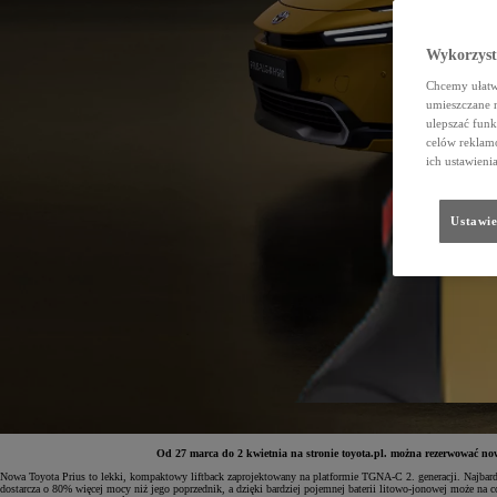
Wykorzystu
Chcemy ułatwi
umieszczane 
ulepszać funk
celów reklamo
ich ustawieni
Ustawie
Od 27 marca do 2 kwietnia na stronie toyota.pl. można rezerwować now
Nowa Toyota Prius to lekki, kompaktowy liftback zaprojektowany na platformie TGNA-C 2. generacji. Najbar
dostarcza o 80% więcej mocy niż jego poprzednik, a dzięki bardziej pojemnej baterii litowo-jonowej może na