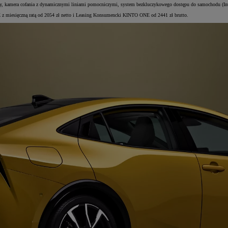
erowcy, kamera cofania z dynamicznymi liniami pomocniczymi, system bezkluczykowego dostępu do samochodu (I
 z miesięczną ratą od 2054 zł netto i Leasing Konsumencki KINTO ONE od 2441 zł brutto.