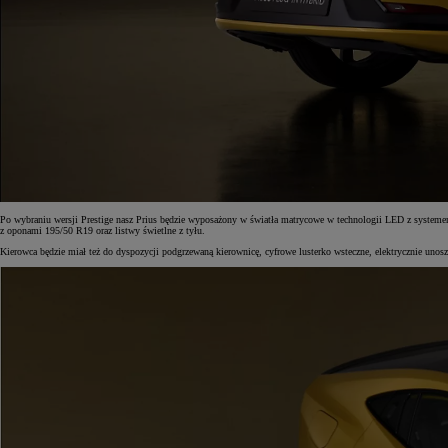
Po wybraniu wersji Prestige nasz Prius będzie wyposażony w światła matrycowe w technologii LED z systemem
z oponami 195/50 R19 oraz listwy świetlne z tyłu.
Kierowca będzie miał też do dyspozycji podgrzewaną kierownicę, cyfrowe lusterko wsteczne, elektrycznie unos