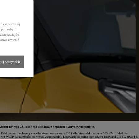
okie, które są
potrzeby i
także służą do
łatwo zmienić
uj wszystkie
zamówieniu nowego 223-konnego liftbacka z napędem hybrydowym plug-in.
cji z 152-konnym, wolnossącym silnikiem benzynowym 2.0 i silnikiem elektrycznym 163 KM. Układ ten
 km wg WLTP (w zależności od wersji wyposażenia). Ładowanie do pełna przy użyciu ładowarki 3,5 kW trwa 4 h.