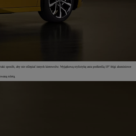
ki sposób, aby nie oślepiać innych kierowców. Wyjątkową stylistykę auta podkreślą 19" felgi aluminiowe
owaną roletą.