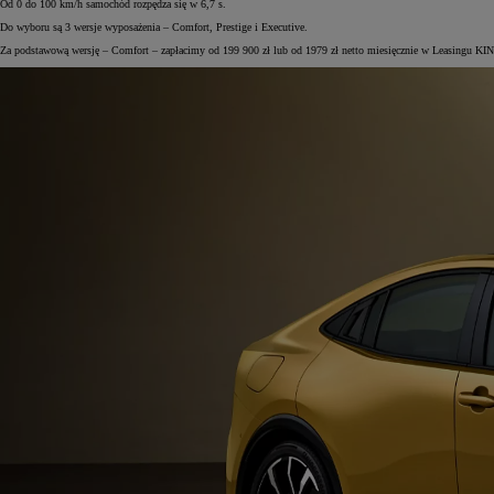
Od 0 do 100 km/h samochód rozpędza się w 6,7 s.
Do wyboru są 3 wersje wyposażenia – Comfort, Prestige i Executive.
Za podstawową wersję – Comfort – zapłacimy od 199 900 zł lub od 1979 zł netto miesięcznie w Leasingu