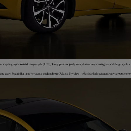
 adaptacyjnych świateł drogowych (AHS), który podczas jazdy nocą dostosowuje zasięg świateł drogowych w ta
zone drzwi bagażnika, a po wybraniu opcjonalnego Pakietu Skyview – również dach panoramiczny z ręcznie ster