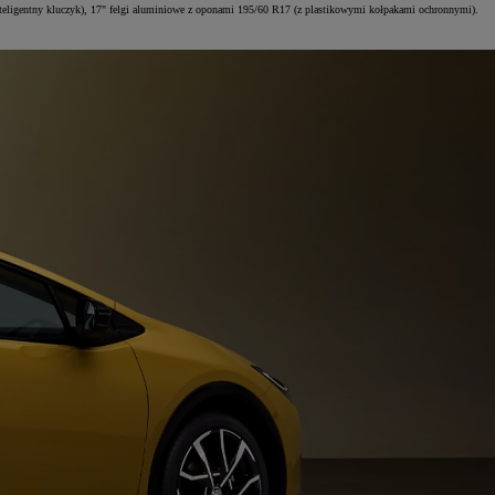
nteligentny kluczyk), 17" felgi aluminiowe z oponami 195/60 R17 (z plastikowymi kołpakami ochronnymi).