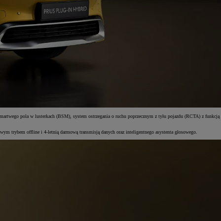
artwego pola w lusterkach (BSM), system ostrzegania o ruchu poprzecznym z tyłu pojazdu (RCTA) z funkcją
ym trybem offline i 4-letnią darmową transmisją danych oraz inteligentnego asystenta głosowego.