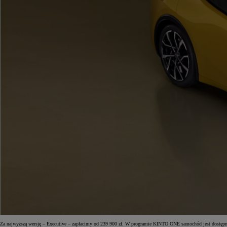
Od
105 300 zł
Corolla Hatchback
HYBRID
Za najwyższą wersję – Executive – zapłacimy od 239 900 zł. W programie KINTO ONE samochód jest dostępny 