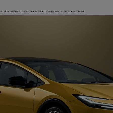
 KINTO ONE i od 2353 zł brutto miesięcznie w Leasingu Konsumenckim KINTO ONE.