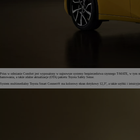
Prius w odmianie Comfort jest wyposażony w najnowsze systemy bezpieczeństwa czynnego T-MATE, w tym m.in
hamowania, a także zdalne aktualizacje (OTA) pakietu Toyota Safety Sense.
System multimedialny Toyota Smart Connect® ma kolorowy ekran dotykowy 12,3", a także szybki i intuicyjny 
Od
81 900 zł
Yaris Cross
HYBRID