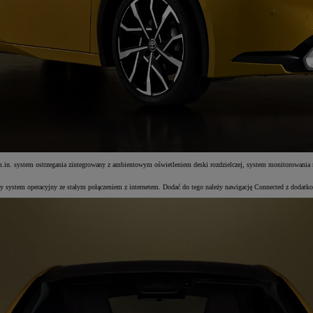
. system ostrzegania zintegrowany z ambientowym oświetleniem deski rozdzielczej, system monitorowania m
system operacyjny ze stałym połączeniem z internetem. Dodać do tego należy nawigację Connected z dodatkow