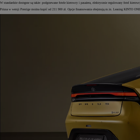
W standardzie dostępne są także: podgrzewane fotele kierowcy i pasażera, elektrycznie regulowany fotel ki
Priusa w wersji Prestige można kupić od 211 900 zł. Opcje finansowania obejmują m.in. Leasing KINTO ONE