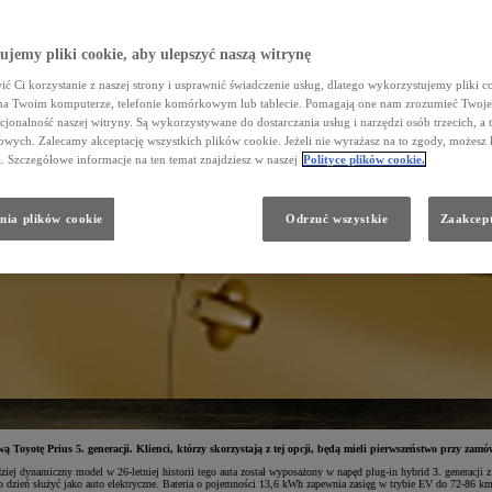
jemy pliki cookie, aby ulepszyć naszą witrynę
ć Ci korzystanie z naszej strony i usprawnić świadczenie usług, dlatego wykorzystujemy pliki co
na Twoim komputerze, telefonie komórkowym lub tablecie. Pomagają one nam zrozumieć Twoje 
cjonalność naszej witryny. Są wykorzystywane do dostarczania usług i narzędzi osób trzecich, a 
wych. Zalecamy akceptację wszystkich plików cookie. Jeżeli nie wyrażasz na to zgody, możesz 
a. Szczegółowe informacje na ten temat znajdziesz w naszej
Polityce plików cookie.
nia plików cookie
Odrzuć wszystkie
Zaakcept
ą Toyotę Prius 5. generacji. Klienci, którzy skorzystają z tej opcji, będą mieli pierwszeństwo przy 
dziej dynamiczny model w 26-letniej historii tego auta został wyposażony w napęd plug-in hybrid 3. genera
 co dzień służyć jako auto elektryczne. Bateria o pojemności 13,6 kWh zapewnia zasięg w trybie EV do 72-86