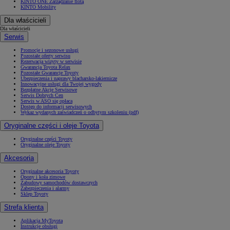
KINTO ONE Zarządzanie flotą
KINTO Mobility
Dla właścicieli
Dla właścicieli
Serwis
Promocje i sezonowe usługi
Pozostałe oferty serwisu
Rezerwacja wizyty w serwisie
Gwarancja Toyota Relax
Pozostałe Gwarancje Toyoty
Ubezpieczenia i naprawy blacharsko-lakiernicze
Innowacyjne usługi dla Twojej wygody
Bezpłatne Akcje Serwisowe
Serwis Dobrych Cen
Serwis w ASO się opłaca
Dostęp do informacji serwisowych
Wykaz wydanych zaświadczeń o odbytym szkoleniu (pdf)
Oryginalne części i oleje Toyota
Oryginalne części Toyoty
Oryginalne oleje Toyoty
Akcesoria
Oryginalne akcesoria Toyoty
Opony i koła zimowe
Zabudowy samochodów dostawczych
Zabezpieczenia i alarmy
Sklep Toyoty
Strefa klienta
Aplikacja MyToyota
Instrukcje obsługi