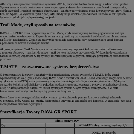
AIM, czyli zintegrowane zarządzanie systemem AWD-i, zapewnia bardzo dobre osiągi i właściwości jezdne.
System automatycznie dostosowuje pracę wspomagania kierownicy, sterowania hamulcami i przepustnicą,
dobór przełożeń i rozdział momentu obrotowego – zależnie od wybranego przez kierowcę trybu jazdy: Normal,
Eco lub Sport. Po wybraniu trybu Sport, AIM modyfikuje działanie powyższych układów w taki sposób,
by auto uzyskało jak najlepsze osiągi na jezdni.
Trail Mode, czyli sposób na terenówkę
RAV4 GR SPORT został wyposażony w Trail Mode, czyli automatyczną kontrolę ograniczenia uślizgu
w mechanizmie różnicowym. Zapewnia on najlepszą możliwą przyczepność i zwiększa kontrolę nad autem
na śliskiej nawierzchni. Zmniejsza też ryzyko utknięcia samochodu, gdy napędzane koło straci kontakt
z podłożem na bardzo nierównym terenie.
Aktywacja systemu Trail Mode sprawia, że pozbawione przyczepności koło może zostać zablokowane,
a moment obrotowy – zamiast do niego – trafi do koła mającego przyczepność. W dążeniu do odzyskania
napędu kierowcę wspomoże w tej sytuacji również specjalny algorytm, sterujący przepustnicą oraz doborem
przełożeń.
T-MATE – zaawansowane systemy bezpieczeństwa
O bezpieczeństwo kierowcy i pasażerów dba udoskonalony zestaw systemów T-MATE, który został
wprowadzony do całej gamy modelowej RAV4 wraz z rocznikiem 2023. Układ wczesnego reagowania w razie
ryzyka zderzenia (PCS) został poszerzony o system zapobiegania kolizjom na skrzyżowaniach. Wykrywa
on ryzyko kolizji z nadjeżdżającym pojazdem podczas skrętu oraz ostrzega o pieszych przechodzących przez
ulicę, w którą samochód skręca. W takich sytuacjach system włącza sygnał ostrzegawczy, a w razie
konieczności automatycznie hamuje, by pomóc uniknąć kolizji.
Nowa funkcja wspomagania kierownicy w razie ryzyka zderzenia pomaga kierowcy uniknąć uderzenia
w pieszego, który wszedł na jezdnię, jednocześnie utrzymując samochód pod kontrolą, w granicach jego pasa
ruchu podczas manewru wymijania.
Specyfikacja Toyoty RAV4 GR SPORT
Silnik benzynowy
Typ
A25A-FXS, 4-cylindrowy, rzędowy 2,5 l
DOHC, 16 zaworów,