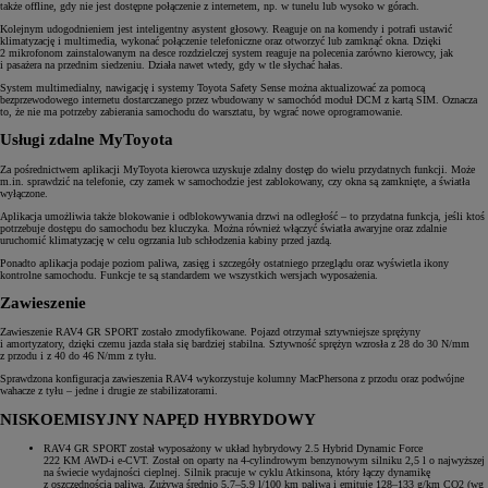
także offline, gdy nie jest dostępne połączenie z internetem, np. w tunelu lub wysoko w górach.
Kolejnym udogodnieniem jest inteligentny asystent głosowy. Reaguje on na komendy i potrafi ustawić
klimatyzację i multimedia, wykonać połączenie telefoniczne oraz otworzyć lub zamknąć okna. Dzięki
2 mikrofonom zainstalowanym na desce rozdzielczej system reaguje na polecenia zarówno kierowcy, jak
i pasażera na przednim siedzeniu. Działa nawet wtedy, gdy w tle słychać hałas.
System multimedialny, nawigację i systemy Toyota Safety Sense można aktualizować za pomocą
bezprzewodowego internetu dostarczanego przez wbudowany w samochód moduł DCM z kartą SIM. Oznacza
to, że nie ma potrzeby zabierania samochodu do warsztatu, by wgrać nowe oprogramowanie.
Usługi zdalne MyToyota
Za pośrednictwem aplikacji MyToyota kierowca uzyskuje zdalny dostęp do wielu przydatnych funkcji. Może
m.in. sprawdzić na telefonie, czy zamek w samochodzie jest zablokowany, czy okna są zamknięte, a światła
wyłączone.
Aplikacja umożliwia także blokowanie i odblokowywania drzwi na odległość – to przydatna funkcja, jeśli ktoś
potrzebuje dostępu do samochodu bez kluczyka. Można również włączyć światła awaryjne oraz zdalnie
uruchomić klimatyzację w celu ogrzania lub schłodzenia kabiny przed jazdą.
Ponadto aplikacja podaje poziom paliwa, zasięg i szczegóły ostatniego przeglądu oraz wyświetla ikony
kontrolne samochodu. Funkcje te są standardem we wszystkich wersjach wyposażenia.
Zawieszenie
Zawieszenie RAV4 GR SPORT zostało zmodyfikowane. Pojazd otrzymał sztywniejsze sprężyny
i amortyzatory, dzięki czemu jazda stała się bardziej stabilna. Sztywność sprężyn wzrosła z 28 do 30 N/mm
z przodu i z 40 do 46 N/mm z tyłu.
Sprawdzona konfiguracja zawieszenia RAV4 wykorzystuje kolumny MacPhersona z przodu oraz podwójne
wahacze z tyłu – jedne i drugie ze stabilizatorami.
NISKOEMISYJNY NAPĘD HYBRYDOWY
RAV4 GR SPORT został wyposażony w układ hybrydowy 2.5 Hybrid Dynamic Force
222 KM AWD-i e‑CVT. Został on oparty na 4-cylindrowym benzynowym silniku 2,5 l o najwyższej
na świecie wydajności cieplnej. Silnik pracuje w cyklu Atkinsona, który łączy dynamikę
z oszczędnością paliwa. Zużywa średnio 5,7–5,9 l/100 km paliwa i emituje 128–133 g/km CO2 (wg